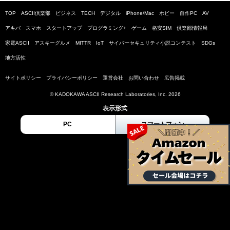
TOP
ASCII倶楽部
ビジネス
TECH
デジタル
iPhone/Mac
ホビー
自作PC
AV
アキバ
スマホ
スタートアップ
プログラミング+
ゲーム
格安SIM
倶楽部情報局
家電ASCII
アスキーグルメ
MITTR
IoT
サイバーセキュリティ小説コンテスト
SDGs
地方活性
サイトポリシー
プライバシーポリシー
運営会社
お問い合わせ
広告掲載
© KADOKAWA ASCII Research Laboratories, Inc. 2026
表示形式
PC
スマートフォン