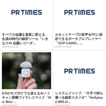
すべての会議を資産に変える、
カセットテープの音声をPCに保
生成AI時代の録音ツール「いき
存できるポータブルプレイヤー
なりAI 会議レコーダ...
「UCP-CA001」...
2026年6月10日
2026年7月29日
DJIがオズポケでも使えるAIノイ
システムファイブ、“片手で持ち
キャン搭載ワイヤレスマイク「M
運べる録音スタジオ”「Hollylan
ic Mini ...
d MELO...
2026年8月5日
2026年7月9日