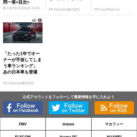
問一答<目次>
2007年10月08日 21:45
PR Skyrocket株式会社
PR LotusFlare Inc
AD
「たった1年でオー
ナーが手放してしま
う車ランキング」
あの日本車も登場
PR Skyrocket株式会社
公式アカウントをフォローして最新情報を手に入れよう
FMV
mouse
マカフィー
ELECOM
iiyama PC
HUAWEI