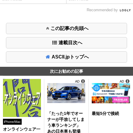
Recommended by
この記事の先頭へ
連載目次へ
ASCII.jpトップへ
次にお勧めの記事
AD
AD
「たった1年でオー
最短5分で接続
ナーが手放してしま
iPhone/Mac
う車ランキング」
オンラインウェア一
あの日本車も登場