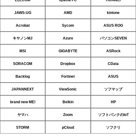
JAWS-UG
AMD
kintone
Acrobat
Sycom
ASUS ROG
キヤノンMJ
Azure
パソコンSEVEN
MSI
GIGABYTE
ASRock
SORACOM
Dropbox
CData
Backlog
Fortinet
ASUS
JAPANNEXT
ViewSonic
ソフマップ
brand new ME!
Belkin
HP
ヤマハ
Zoom
ソフトバンクのIoT
STORM
pCloud
ソフクリ