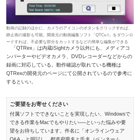
動画の記録のほかに、カメラのアイコンのボタンをクリックすれば、
静止画の撮影も可能。開発元の動画編集ソフト「QTCu t」をダウンロ
ードすれば、不必要な部分をカットするなどの簡単な編集ができる
「QTRex」は内蔵iSightカメラ以外にも、メディアコ
ンバーターやビデオカメラ、DVDレコーダーなどからの
録画に対応している。動作確認が取れている機種は
QTRexの開発元のページにて公開されているので参考に
するといい。
ご要望をお寄せください
付属ソフトでできないことを実現したい、Windowsで
できる作業をMacでもやりたい──といった悩みや要
望をお待ちしています。件名に「オンラインウェア
Q&A」と明記し、都道府県名と氏名（ペンネーム