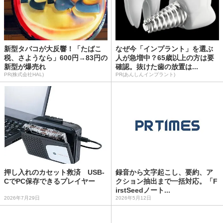
新型タバコが大反響！「たばこ
なぜ今「インプラント」を選ぶ
税、さようなら」600円→83円の
人が急増中？65歳以上の方は要
新型が爆売れ
確認。抜けた歯の放置は...
PR(株式会社HAL)
PR(あんしんインプラント)
押し入れのカセット救済 USB-
録音から文字起こし、要約、ア
CでPC保存できるプレイヤー
クション抽出まで一括対応。「F
irstSeedノート...
2026年7月29日
2026年5月12日