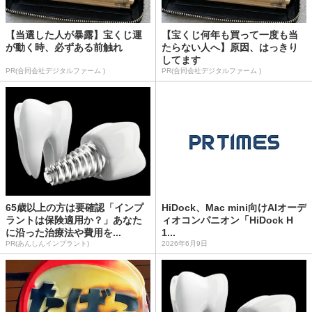
【当選した人が暴露】宝くじ運
【宝くじ何年も買って一度も当
が動く時、必ずある前触れ
たらない人へ】原因、はっきり
してます
PR(合同会社デジタルファーム )
PR(合同会社デジタルファーム )
65歳以上の方は要確認「インプ
HiDock、Mac mini向けAIオーデ
ラントは保険適用か？」あなた
ィオコンパニオン「HiDock H
に沿った治療法や費用を...
1...
PR(あんしんインプラント)
2026年6月9日