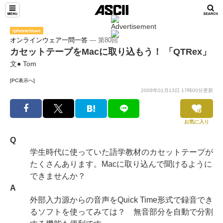
iphone/mac
オンラインウェア一問一答
― 第80回
カセットテープをMacに取り込もう！ 「QTRex」
文● Tom
[PC表示へ]
2009年01月13日 17時00分更新
お気に入り
Q
学生時代に使っていた語学教材のカセットテープが
たくさんあります。Macに取り込んで聞けるように
できませんか？
A
外部入力源からの音声をQuick Time形式で録音でき
るソフトを使ってみては？ 無音部分を自動で分割