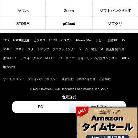
ヤマハ
Zoom
ソフトバンクのIoT
STORM
pCloud
ソフクリ
TOP
ASCII倶楽部
ビジネス
TECH
デジタル
iPhone/Mac
ホビー
自作PC
AV
アキバ
スマホ
スタートアップ
プログラミング+
ゲーム
格安SIM
倶楽部情報局
家電ASCII
アスキーグルメ
MITTR
IoT
サイバーセキュリティ小説コンテスト
SDGs
地方活性
サイトポリシー
プライバシーポリシー
運営会社
お問い合わせ
広告掲載
© KADOKAWA ASCII Research Laboratories, Inc. 2026
表示形式
PC
スマートフォン