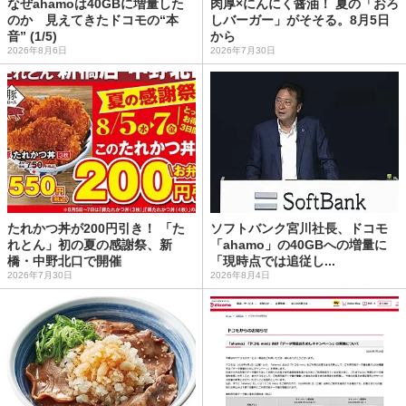
なぜahamoは40GBに増量した
肉厚×にんにく醤油！ 夏の「おろ
のか 見えてきたドコモの“本
しバーガー」がそそる。8月5日
音” (1/5)
から
2026年8月6日
2026年7月30日
たれかつ丼が200円引き！ 「た
ソフトバンク宮川社長、ドコモ
れとん」初の夏の感謝祭、新
「ahamo」の40GBへの増量に
橋・中野北口で開催
「現時点では追従し...
2026年7月30日
2026年8月4日