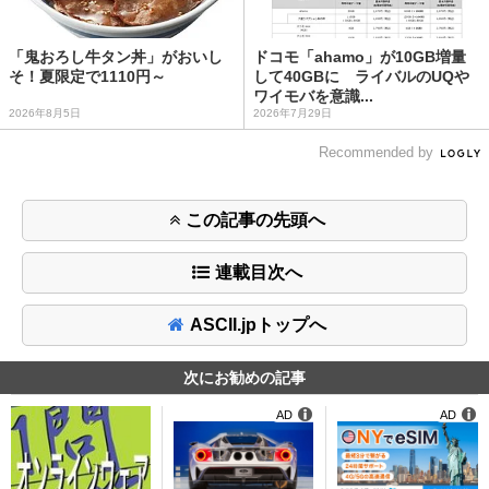
「鬼おろし牛タン丼」がおいし
ドコモ「ahamo」が10GB増量
そ！夏限定で1110円～
して40GBに ライバルのUQや
ワイモバを意識...
2026年8月5日
2026年7月29日
Recommended by
この記事の先頭へ
連載目次へ
ASCII.jpトップへ
次にお勧めの記事
AD
AD