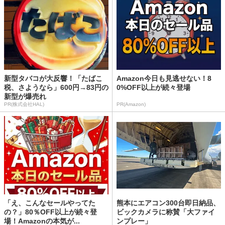
新型タバコが大反響！「たばこ
Amazon今日も見逃せない！8
税、さようなら」600円→83円の
0%OFF以上が続々登場
新型が爆売れ
PR(株式会社HAL)
PR(Amazon)
「え、こんなセールやってた
熊本にエアコン300台即日納品、
の？」80％OFF以上が続々登
ビックカメラに称賛「大ファイ
場！Amazonの本気が...
ンプレー」