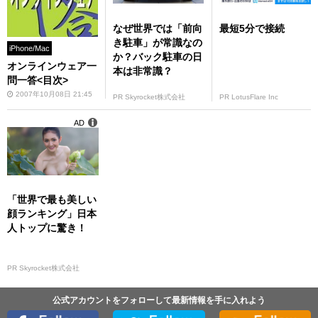
なぜ世界では「前向
最短5分で接続
き駐車」が常識なの
iPhone/Mac
か？バック駐車の日
オンラインウェア一
本は非常識？
問一答<目次>
2007年10月08日 21:45
PR Skyrocket株式会社
PR LotusFlare Inc
AD
「世界で最も美しい
顔ランキング」日本
人トップに驚き！
PR Skyrocket株式会社
公式アカウントをフォローして最新情報を手に入れよう