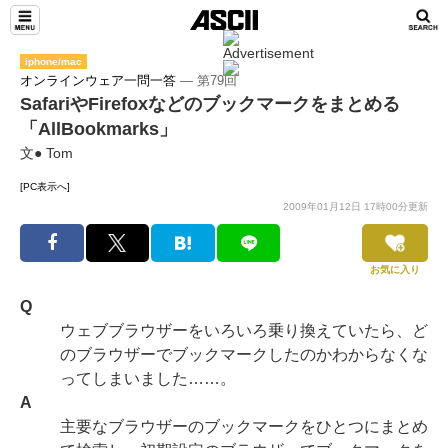
iphone/mac
オンラインウェア一問一答
― 第79回
SafariやFirefoxなどのブックマークをまとめる
「AllBookmarks」
文● Tom
[PC表示へ]
2009年01月12日 17時00分更新
お気に入り
Q
ウェブブラウザーをいろいろ乗り換えていたら、ど
のブラウザーでブックマークしたのかわからなくな
ってしまいました……。
A
主要なブラウザーのブックマークをひとつにまとめ