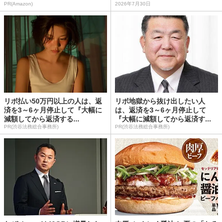
PR(Amazon)
2026年7月30日
リボ払い50万円以上の人は、返
リボ地獄から抜け出したい人
済を3～6ヶ月停止して『大幅に
は、返済を3～6ヶ月停止して
減額してから返済する...
『大幅に減額してから返済す...
PR(渋谷法務総合事務所)
PR(渋谷法務総合事務所)