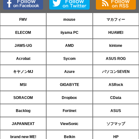
FMV
mouse
マカフィー
ELECOM
iiyama PC
HUAWEI
JAWS-UG
AMD
kintone
Acrobat
Sycom
ASUS ROG
キヤノンMJ
Azure
パソコンSEVEN
MSI
GIGABYTE
ASRock
SORACOM
Dropbox
CData
Backlog
Fortinet
ASUS
JAPANNEXT
ViewSonic
ソフマップ
brand new ME!
Belkin
HP