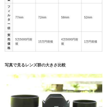
フ
ィ
ル
77mm
72mm
58mm
52mm
タ
ー
径
実
売
5万5000円前
4万5000円前
15万円前後
1万円前後
価
後
後
格
写真で見るレンズ群の大きさ比較