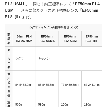
F1.2 USM L」
、同じく純正標準レンズ
「EF50mm F1.4
USM」
、さらに普及クラス純正標準レンズ
「EF50mm
F1.8（II）」
だ。
シグマ・キヤノンの標準単焦点レンズ
製
50mm F1.4
EF50mm
EF50mm
EF50mm
品
EX DG HSM
F1.2 USM L
F1.4 USM
F1.8（II）
名
メ
ー
カ
シグマ
キヤノン
ー
名
最
大
径
84.5×68.2mm
85.8×65.5mm
73.8×50.5mm
68.2×41mm
×
全
長
重
505g
580g
290g
130g
量