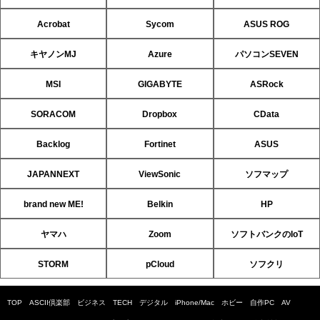
Acrobat
Sycom
ASUS ROG
キヤノンMJ
Azure
パソコンSEVEN
MSI
GIGABYTE
ASRock
SORACOM
Dropbox
CData
Backlog
Fortinet
ASUS
JAPANNEXT
ViewSonic
ソフマップ
brand new ME!
Belkin
HP
ヤマハ
Zoom
ソフトバンクのIoT
STORM
pCloud
ソフクリ
TOP
ASCII倶楽部
ビジネス
TECH
デジタル
iPhone/Mac
ホビー
自作PC
AV