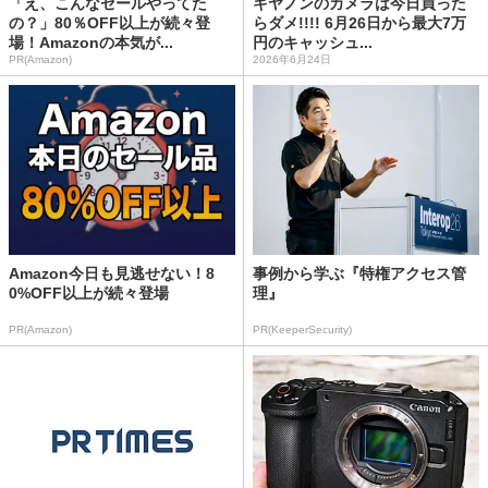
「え、こんなセールやってた
キヤノンのカメラは今日買った
の？」80％OFF以上が続々登
らダメ!!!! 6月26日から最大7万
場！Amazonの本気が...
円のキャッシュ...
PR(Amazon)
2026年6月24日
Amazon今日も見逃せない！8
事例から学ぶ『特権アクセス管
0%OFF以上が続々登場
理』
PR(Amazon)
PR(KeeperSecurity)