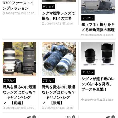
D700ファーストイ
デジカメ
ンプレッション
シグマ標準レンズで
2008年07月15日 16:00
撮る、F1.4の世界
デジカメ
2008年07月17日 20:54
艦（フネ）撮りをキ
メる画角選択の基礎
2009年03月24日 16:00
デジカメ
シグマが超ド級のレ
デジカメ
デジカメ
ンズを3本を発表、
野鳥を撮るのに最適
野鳥を撮るのに最適
ブースを直撃！
なレンズはどっち？
なレンズはどっち？
キヤノン×シグ
キヤノン×シグ
2016年09月21日 14:58
マ 【前編】
マ 【後編】
2009年04月20日 18:00
2009年05月14日 16:00
AD
AD
AD