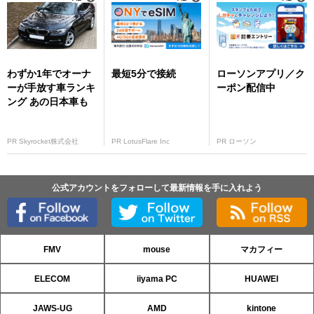
わずか1年でオーナ
最短5分で接続
ローソンアプリ／ク
ーが手放す車ランキ
ーポン配信中
ング あの日本車も
PR Skyrocket株式会社
PR LotusFlare Inc
PR ローソン
公式アカウントをフォローして最新情報を手に入れよう
FMV
mouse
マカフィー
ELECOM
iiyama PC
HUAWEI
JAWS-UG
AMD
kintone