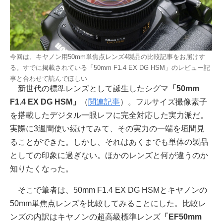
今回は、キヤノン用50mm単焦点レンズ4製品の比較記事をお届けす
る。すでに掲載されている「50mm F1.4 EX DG HSM」のレビュー記
事と合わせて読んでほしい
新世代の標準レンズとして誕生したシグマ
「50mm
F1.4 EX DG HSM」
（
関連記事
）。フルサイズ撮像素子
を搭載したデジタル一眼レフに完全対応した実力派だ。
実際に3週間使い続けてみて、その実力の一端を垣間見
ることができた。しかし、それはあくまでも単体の製品
としての印象に過ぎない。ほかのレンズと何が違うのか
知りたくなった。
そこで筆者は、50mm F1.4 EX DG HSMとキヤノンの
50mm単焦点レンズを比較してみることにした。比較レ
ンズの内訳はキヤノンの超高級標準レンズ
「EF50mm