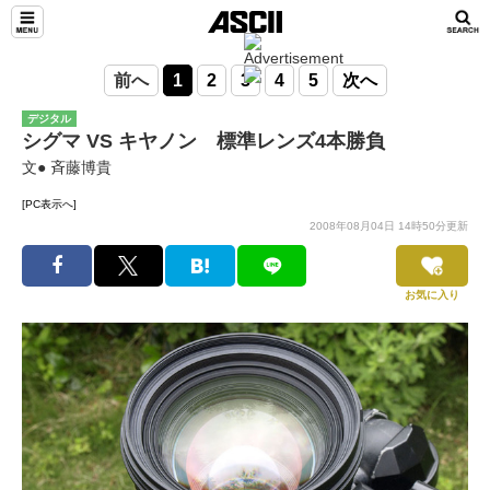
前へ
1
2
3
4
5
次へ
デジタル
シグマ VS キヤノン 標準レンズ4本勝負
文● 斉藤博貴
[PC表示へ]
2008年08月04日 14時50分更新
お気に入り