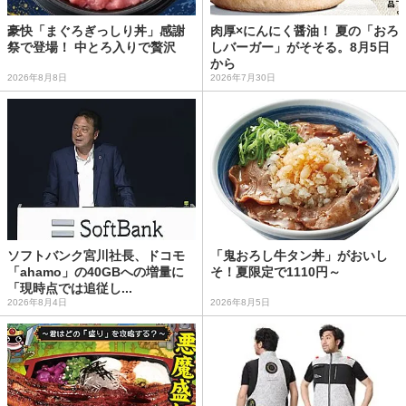
豪快「まぐろぎっしり丼」感謝
肉厚×にんにく醤油！ 夏の「おろ
祭で登場！ 中とろ入りで贅沢
しバーガー」がそそる。8月5日
から
2026年8月8日
2026年7月30日
ソフトバンク宮川社長、ドコモ
「鬼おろし牛タン丼」がおいし
「ahamo」の40GBへの増量に
そ！夏限定で1110円～
「現時点では追従し...
2026年8月4日
2026年8月5日