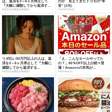
は、返済を3～6ヶ月停止して
のか 見えてきたドコモの“本
『大幅に減額してから返済す...
音” (1/5)
PR(渋谷法務総合事務所)
2026年8月6日
リボ払い50万円以上の人は、返
「え、こんなセールやってた
済を3～6ヶ月停止して『大幅に
の？」80％OFF以上が続々登
減額してから返済する...
場！Amazonの本気が...
PR(渋谷法務総合事務所)
PR(Amazon)