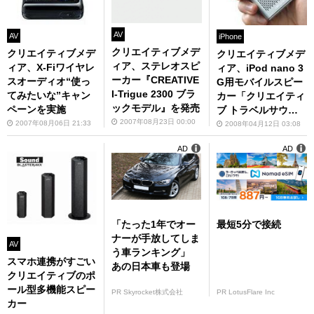
AV
AV
iPhone
クリエイティブメデ
クリエイティブメデ
クリエイティブメデ
ィア、ステレオスピ
ィア、X-Fiワイヤレ
ィア、iPod nano 3
ーカー『CREATIVE
スオーディオ“使っ
G用モバイルスピー
I-Trigue 2300 ブラ
てみたいな”キャン
カー「クリエイティ
ックモデル』を発売
ペーンを実施
ブ トラベルサウン
2007年08月23日 00:00
ド モデル アイ80」
2007年08月06日 21:33
2008年04月12日 03:08
を発表
AD
AD
「たった1年でオー
最短5分で接続
ナーが手放してしま
AV
う車ランキング」
スマホ連携がすごい
あの日本車も登場
クリエイティブのポ
ール型多機能スピー
PR Skyrocket株式会社
PR LotusFlare Inc
カー