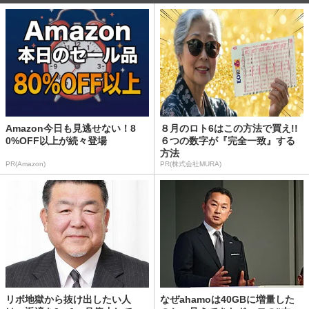
Amazon今日も見逃せない！8
８月のロト6はこの方法で買え!!
0%OFF以上が続々登場
６つの数字が『完全一致』する
方法
PR(Amazon)
PR(株式会社MURA)
リボ地獄から抜け出したい人
なぜahamoは40GBに増量した