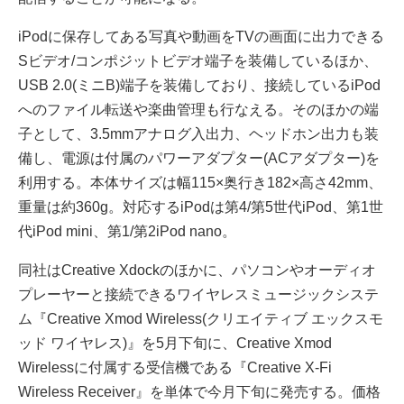
iPodに保存してある写真や動画をTVの画面に出力できる
Sビデオ/コンポジットビデオ端子を装備しているほか、
USB 2.0(ミニB)端子を装備しており、接続しているiPod
へのファイル転送や楽曲管理も行なえる。そのほかの端
子として、3.5mmアナログ入出力、ヘッドホン出力も装
備し、電源は付属のパワーアダプター(ACアダプター)を
利用する。本体サイズは幅115×奥行き182×高さ42mm、
重量は約360g。対応するiPodは第4/第5世代iPod、第1世
代iPod mini、第1/第2iPod nano。
同社はCreative Xdockのほかに、パソコンやオーディオ
プレーヤーと接続できるワイヤレスミュージックシステ
ム『Creative Xmod Wireless(クリエイティブ エックスモ
ッド ワイヤレス)』を5月下旬に、Creative Xmod
Wirelessに付属する受信機である『Creative X-Fi
Wireless Receiver』を単体で今月下旬に発売する。価格