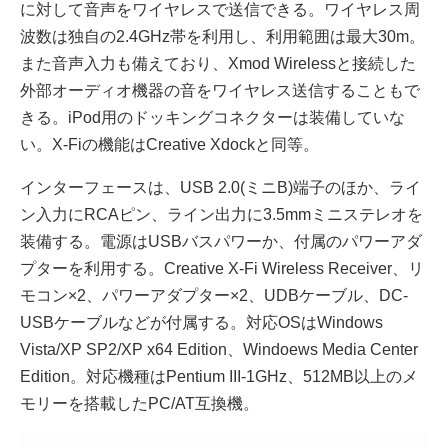
に対して音声をワイヤレスで送信できる。ワイヤレス周
波数は独自の2.4GHz帯を利用し、利用範囲は最大30m。
また音声入力も備えており、Xmod Wirelessと接続した
外部オーディオ機器の音をワイヤレス送信することもで
きる。iPod用のドッキングコネクターは装備していな
い。X-Fiの機能はCreative Xdockと同等。
インターフェースは、USB 2.0(ミニB)端子のほか、ライ
ン入力にRCAピン、ライン出力に3.5mmミニステレオを
装備する。電源はUSBバスパワーか、付属のパワーアダ
プターを利用する。Creative X-Fi Wireless Receiver、リ
モコン×2、パワーアダプター×2、UDBケーブル、DC-
USBケーブルなどが付属する。対応OSはWindows
Vista/XP SP2/XP x64 Edition、Windoews Media Center
Edition。対応機種はPentium III-1GHz、512MB以上のメ
モリーを搭載したPC/AT互換機。