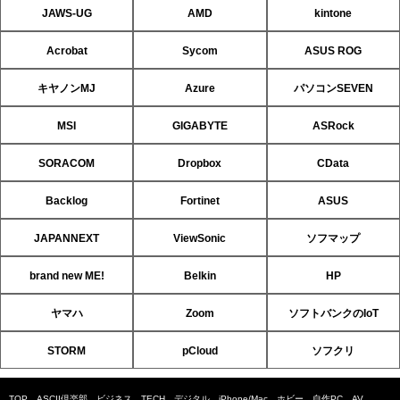
JAWS-UG
AMD
kintone
Acrobat
Sycom
ASUS ROG
キヤノンMJ
Azure
パソコンSEVEN
MSI
GIGABYTE
ASRock
SORACOM
Dropbox
CData
Backlog
Fortinet
ASUS
JAPANNEXT
ViewSonic
ソフマップ
brand new ME!
Belkin
HP
ヤマハ
Zoom
ソフトバンクのIoT
STORM
pCloud
ソフクリ
TOP
ASCII倶楽部
ビジネス
TECH
デジタル
iPhone/Mac
ホビー
自作PC
AV