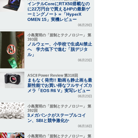
インテルCoreにRTX50搭載なの
に22万円台で買えるHPの最新ゲ
ーミングノート＝「HyperX
OMEN 15」実機レビュー
06月29日
小島寛明の「規制とテクノロジー」 第
393回
ノルウェー、小学校で生成AI禁止
へ 学力低下で進む「脱デジタ
ル」
06月23日
ASCII Power Review 第318回
まもなく発売!! 動画も静止画も最
新性能でお買い得なフルサイズカ
メラ「EOS R6 V」実写レビュー
06月23日
小島寛明の「規制とテクノロジー」 第
392回
3メガバンクがステーブルコイ
ン、SBIと競争激化か
06月16日
小島寛明の「規制とテクノロジー」 第