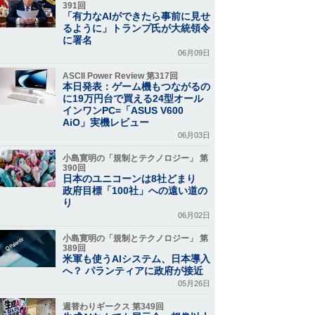
391回
「有力なAIができたら事前に見せ
るように」トランプ氏が大統領令
に署名
06月09日
ASCII Power Review 第317回
本日発表：ゲーム機もつながるの
に19万円台で買える24型オール
インワンPC=「ASUS V600
AiO」実機レビュー
06月03日
小島寛明の「規制とテクノロジー」 第
390回
日本のユニコーンは8社どまり
政府目標「100社」への遠い道の
り
06月02日
小島寛明の「規制とテクノロジー」 第
389回
米軍も使うAIシステム、日本導入
へ？ パランティアに政府が接近
05月26日
週替わりギークス 第349回