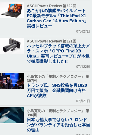
ASCII Power Review 第322回
あこがれの旗艦モバイルノート
PC最新モデル=「ThinkPad X1
Carbon Gen 14 Aura Edition」
実機レビュー
07月27日
ASCII Power Review 第321回
ハッセルブラッド搭載の頂上カメ
ラ・スマホ「OPPO Find X9
Ultra」実写レビュー=プロが本気
で徹底撮影しました!!
07月22日
小島寛明の「規制とテクノロジー」 第
397回
トランプ氏、SNS投稿を月1620
万円で販売 金融機関向け有料
APIが波紋
07月21日
小島寛明の「規制とテクノロジー」 第
396回
日本も他人事ではない？ ロンド
ンがパランティアを拒否した本当
の理由