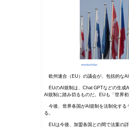
reetdachfan
欧州連合（EU）の議会が、包括的なA
EUのAI規制は、Chat GPTなどの
AI規制に踏み切るものだ。EUも「世界
今後、世界各国がAI規制を法制化する
る。
EUは今後、加盟各国との間で法案の詳細