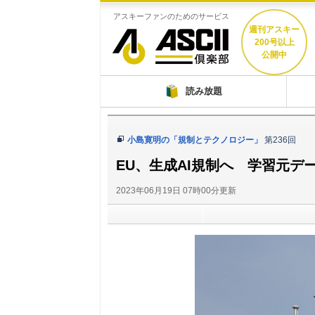
アスキーファンのためのサービス
週刊アスキー
200号以上
公開中
ASCII倶楽部
読み放題
小島寛明の「規制とテクノロジー」
第236回
EU、生成AI規制へ 学習元デ
2023年06月19日 07時00分更新