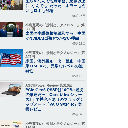
生成AIなんでも展示会、想像以上
に“なんでも”だった ホラーもぬ
いもロボも登場
05月23日
小島寛明の「規制とテクノロジー」 第
388回
米国の半導体規制緩和でも、中国
がNVIDIAに飛びつかない理由
05月19日
小島寛明の「規制とテクノロジー」 第
387回
米国、海外製ルーター禁止 中国
系TP-Linkに“異常なレベルの脆
弱性”
05月12日
ASCII Power Review 第316回
PCIe Gen5でSSDは10GB/s超え
の爆速だ＝「Core Ultra シリー
ズ3」で勝色もありのフラッグシ
ップノート「VAIO SX14-R」実
機レビュー
05月09日
小島寛明の「規制とテクノロジー」 第
386回