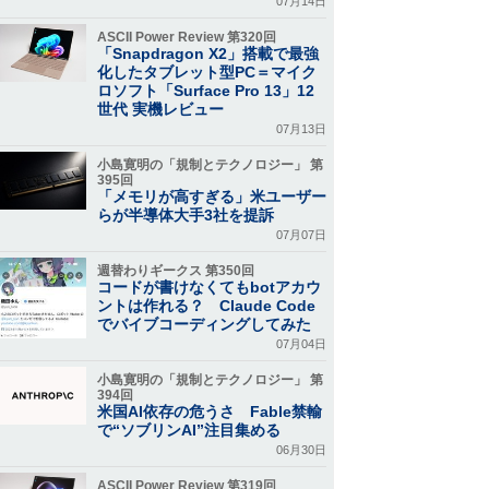
07月14日
ASCII Power Review 第320回
「Snapdragon X2」搭載で最強
化したタブレット型PC＝マイク
ロソフト「Surface Pro 13」12
世代 実機レビュー
07月13日
小島寛明の「規制とテクノロジー」 第
395回
「メモリが高すぎる」米ユーザー
らが半導体大手3社を提訴
07月07日
週替わりギークス 第350回
コードが書けなくてもbotアカウ
ントは作れる？ Claude Code
でバイブコーディングしてみた
07月04日
小島寛明の「規制とテクノロジー」 第
394回
米国AI依存の危うさ Fable禁輸
で“ソブリンAI”注目集める
06月30日
ASCII Power Review 第319回