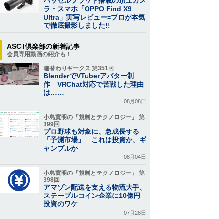
ハッセルブラッド搭載の頂上カメ
ラ・スマホ「OPPO Find X9
Ultra」実写レビュー=プロが本気
で徹底撮影しました!!
ASCII倶楽部の新着記事
会員専用動画の紹介も！
週替わりギークス 第351回
BlenderでVTuberアバター制
作 VRChat対応で苦戦した理由
は……
08月08日
小島寛明の「規制とテクノロジー」 第
399回
プロ野球も対象に、急成長する
「予測市場」 これは投資か、ギ
ャンブルか
08月04日
小島寛明の「規制とテクノロジー」 第
398回
アマゾン配送を支える物流大手、
ステーブルコイン企業に10億円
投資のワケ
07月28日