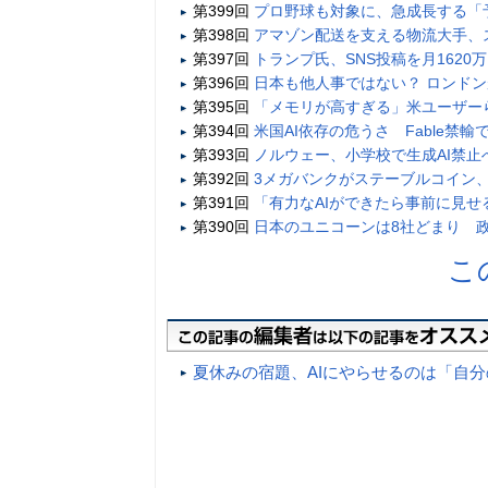
第399回
プロ野球も対象に、急成長する「
第398回
アマゾン配送を支える物流大手、
第397回
トランプ氏、SNS投稿を月1620
第396回
日本も他人事ではない？ ロンド
第395回
「メモリが高すぎる」米ユーザー
第394回
米国AI依存の危うさ Fable禁輸
第393回
ノルウェー、小学校で生成AI禁
第392回
3メガバンクがステーブルコイン、
第391回
「有力なAIができたら事前に見
第390回
日本のユニコーンは8社どまり 政
こ
夏休みの宿題、AIにやらせるのは「自