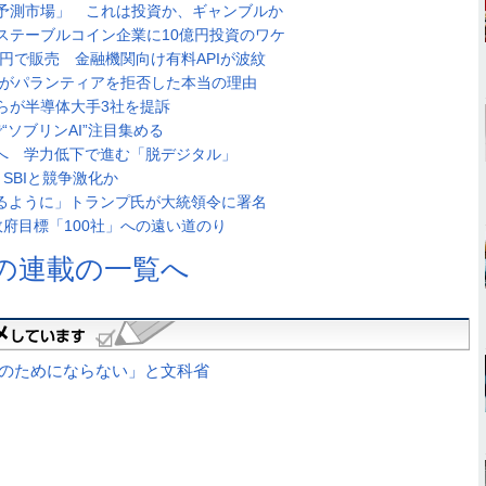
予測市場」 これは投資か、ギャンブルか
ステーブルコイン企業に10億円投資のワケ
万円で販売 金融機関向け有料APIが波紋
ンがパランティアを拒否した本当の理由
らが半導体大手3社を提訴
で“ソブリンAI”注目集める
止へ 学力低下で進む「脱デジタル」
SBIと競争激化か
せるように」トランプ氏が大統領令に署名
府目標「100社」への遠い道のり
の連載の一覧へ
分のためにならない」と文科省