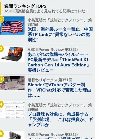
週間ランキングTOP5
ASCII倶楽部会員によく見られてる記事はコレだ！
1
小島寛明の「規制とテクノロジー」 第
387回
米国、海外製ルーター禁止 中国
系TP-Linkに“異常なレベルの脆
弱性”
2
ASCII Power Review 第322回
あこがれの旗艦モバイルノート
PC最新モデル=「ThinkPad X1
Carbon Gen 14 Aura Edition」
実機レビュー
3
週替わりギークス 第351回
BlenderでVTuberアバター制
作 VRChat対応で苦戦した理由
は……
4
小島寛明の「規制とテクノロジー」 第
399回
プロ野球も対象に、急成長する
「予測市場」 これは投資か、ギ
ャンブルか
5
ASCII Power Review 第321回