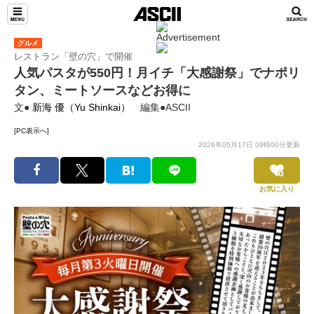
グルメ
レストラン「壁の穴」で開催
人気パスタが550円！月イチ「大感謝祭」でナポリ
タン、ミートソースなどお得に
文●
新海 優（Yu Shinkai）
編集●ASCII
[PC表示へ]
2026年05月17日 09時00分更新
お気に入り