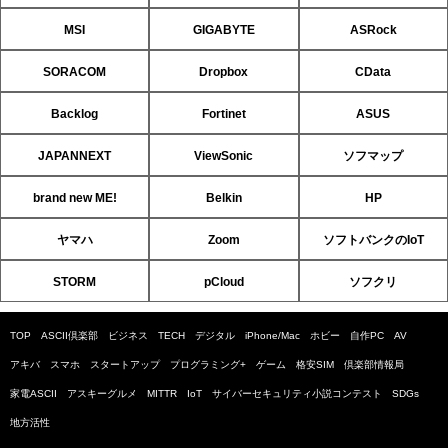
MSI
GIGABYTE
ASRock
SORACOM
Dropbox
CData
Backlog
Fortinet
ASUS
JAPANNEXT
ViewSonic
ソフマップ
brand new ME!
Belkin
HP
ヤマハ
Zoom
ソフトバンクのIoT
STORM
pCloud
ソフクリ
TOP
ASCII倶楽部
ビジネス
TECH
デジタル
iPhone/Mac
ホビー
自作PC
AV
アキバ
スマホ
スタートアップ
プログラミング+
ゲーム
格安SIM
倶楽部情報局
家電ASCII
アスキーグルメ
MITTR
IoT
サイバーセキュリティ小説コンテスト
SDGs
地方活性