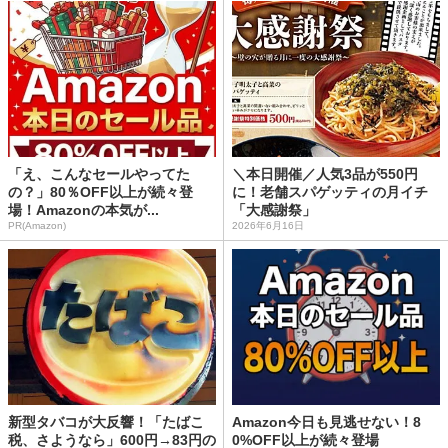
「え、こんなセールやってた
＼本日開催／人気3品が550円
の？」80％OFF以上が続々登
に！老舗スパゲッティの月イチ
場！Amazonの本気が...
「大感謝祭」
PR(Amazon)
2026年6月16日
新型タバコが大反響！「たばこ
Amazon今日も見逃せない！8
税、さようなら」600円→83円の
0%OFF以上が続々登場