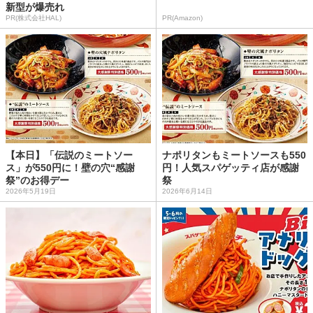
新型が爆売れ
PR(株式会社HAL)
PR(Amazon)
【本日】「伝説のミートソー
ナポリタンもミートソースも550
ス」が550円に！壁の穴“感謝
円！人気スパゲッティ店が感謝
祭”のお得デー
祭
2026年5月19日
2026年6月14日