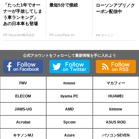
「たった1年でオー
最短5分で接続
ローソンアプリ／ク
ナーが手放してしま
ーポン配信中
う車ランキング」
あの日本車も登場
PR Skyrocket株式会社
PR LotusFlare Inc
PR ローソン
公式アカウントをフォローして最新情報を手に入れよう
FMV
mouse
マカフィー
ELECOM
iiyama PC
HUAWEI
JAWS-UG
AMD
kintone
Acrobat
Sycom
ASUS ROG
キヤノンMJ
Azure
パソコンSEVEN