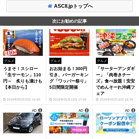
ASCII.jpトップへ
次にお勧めの記事
グルメ
グルメ
グルメ
うまそ！スシロー
おお始まる！300円
「サーターアンダギ
「生サーモン」110
引き、バーガーキン
ー」「肉巻きチー
円～ 炙りも漬けも
グ「ワッパー祭り」
ズ」食べ放題！安安
【本日から】
5日間限定開催
でめんそーれ沖縄フ
ェア
2026年05月15日 10:40
2026年05月14日 17:40
2026年05月14日 16:30
AD
AD
AD