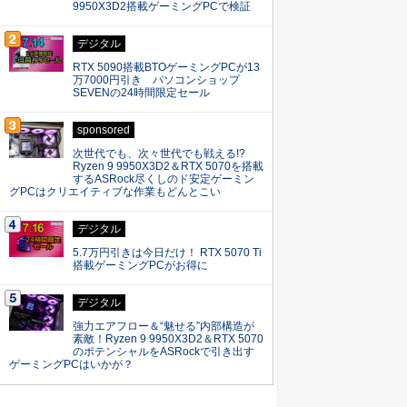
9950X3D2搭載ゲーミングPCで検証
デジタル
RTX 5090搭載BTOゲーミングPCが13
万7000円引き パソコンショップ
SEVENの24時間限定セール
sponsored
次世代でも、次々世代でも戦える!?
Ryzen 9 9950X3D2＆RTX 5070を搭載
するASRock尽くしのド安定ゲーミン
グPCはクリエイティブな作業もどんとこい
デジタル
5.7万円引きは今日だけ！ RTX 5070 Ti
搭載ゲーミングPCがお得に
デジタル
強力エアフロー＆“魅せる”内部構造が
素敵！Ryzen 9 9950X3D2＆RTX 5070
のポテンシャルをASRockで引き出す
ゲーミングPCはいかが？