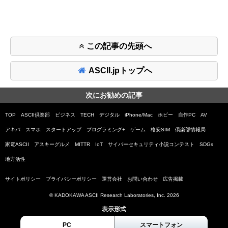
この記事の先頭へ
ASCII.jpトップへ
次にお勧めの記事
TOP
ASCII倶楽部
ビジネス
TECH
デジタル
iPhone/Mac
ホビー
自作PC
AV
アキバ
スマホ
スタートアップ
プログラミング+
ゲーム
格安SIM
倶楽部情報局
家電ASCII
アスキーグルメ
MITTR
IoT
サイバーセキュリティ小説コンテスト
SDGs
地方活性
サイトポリシー
プライバシーポリシー
運営会社
お問い合わせ
広告掲載
© KADOKAWA ASCII Research Laboratories, Inc. 2026
表示形式
PC
スマートフォン