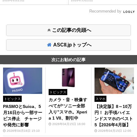
2026年6月25日
2026年5月21日
Recommended by
この記事の先頭へ
ASCII.jpトップへ
次にお勧めの記事
トピックス
トピックス
スマホ
カメラ・音・映像す
べてが“ソニー全部
PASMOとSuica、5
【決定版】8～10万
入り”スマホ。Xperi
月16日から一部サー
円！ お手頃ハイエ
a 1 VII、割引中
ビス停止 チャージ
ンドスマホのベスト
や発売に影響
2026年04月15日 16:00
5【2026年4月版】
2026年04月16日 15:10
2026年04月15日 12:00