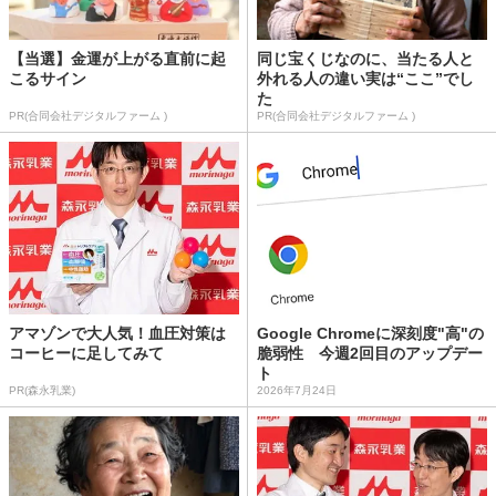
【当選】金運が上がる直前に起
同じ宝くじなのに、当たる人と
こるサイン
外れる人の違い実は“ここ”でし
た
PR(合同会社デジタルファーム )
PR(合同会社デジタルファーム )
アマゾンで大人気！血圧対策は
Google Chromeに深刻度"高"の
コーヒーに足してみて
脆弱性 今週2回目のアップデー
ト
PR(森永乳業)
2026年7月24日