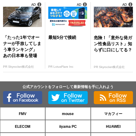
AD
AD
AD
「たった1年でオー
最短5分で接続
危険！「意外な発ガ
ナーが手放してしま
ン性食品リスト」知
う車ランキング」
らずに口にしてる？
あの日本車も登場
PR Skyrocket株式会社
PR LotusFlare Inc
PR Skyrocket株式会社
公式アカウントをフォローして最新情報を手に入れよう
FMV
mouse
マカフィー
ELECOM
iiyama PC
HUAWEI