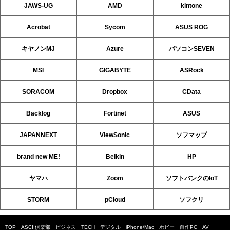
JAWS-UG
AMD
kintone
Acrobat
Sycom
ASUS ROG
キヤノンMJ
Azure
パソコンSEVEN
MSI
GIGABYTE
ASRock
SORACOM
Dropbox
CData
Backlog
Fortinet
ASUS
JAPANNEXT
ViewSonic
ソフマップ
brand new ME!
Belkin
HP
ヤマハ
Zoom
ソフトバンクのIoT
STORM
pCloud
ソフクリ
TOP
ASCII倶楽部
ビジネス
TECH
デジタル
iPhone/Mac
ホビー
自作PC
AV