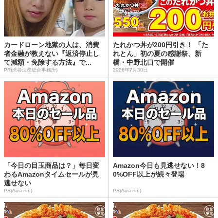
カードローン地獄の人は、消費
たれかつ丼が200円引き！ 「た
者金融が教えない『返済停止し
れとん」初の夏の感謝祭、新
て減額・免除する方法』で...
橋・中野北口で開催
PR(渋谷法務総合事務所)
2026年7月30日
「今日の目玉商品は？」毎日変
Amazon今日も見逃せない！8
わるAmazonタイムセールが見
0%OFF以上が続々登場
逃せない
PR(Amazon)
PR(Amazon)