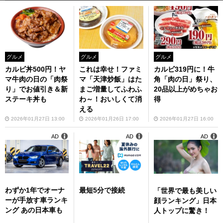
グルメ
グルメ
グルメ
カルビ丼500円！ヤ
これは幸せ！ファミ
カルビ319円に！牛
マ牛肉の日の「肉祭
マ「天津炒飯」はた
角「肉の日」祭り、
り」でお値引き＆新
まご増量してふわふ
20品以上がめちゃお
ステーキ丼も
わ～！おいしくて消
得
える
2026年01月27日 13:00
2026年01月26日 17:00
2026年01月27日 16:00
AD
AD
AD
わずか1年でオーナ
最短5分で接続
「世界で最も美しい
ーが手放す車ランキ
顔ランキング」日本
ング あの日本車も
人トップに驚き！