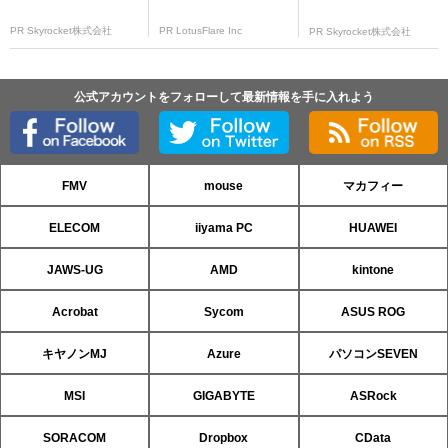
PR Skyrocket株式会社
PR LotusFlare Inc
PR Skyrocket株式会社
公式アカウントをフォローして最新情報を手に入れよう
FMV
mouse
マカフィー
ELECOM
iiyama PC
HUAWEI
JAWS-UG
AMD
kintone
Acrobat
Sycom
ASUS ROG
キヤノンMJ
Azure
パソコンSEVEN
MSI
GIGABYTE
ASRock
SORACOM
Dropbox
CData