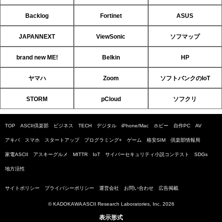
Backlog
Fortinet
ASUS
JAPANNEXT
ViewSonic
ソフマップ
brand new ME!
Belkin
HP
ヤマハ
Zoom
ソフトバンクのIoT
STORM
pCloud
ソフクリ
TOP
ASCII倶楽部
ビジネス
TECH
デジタル
iPhone/Mac
ホビー
自作PC
AV
アキバ
スマホ
スタートアップ
プログラミング+
ゲーム
格安SIM
倶楽部情報局
家電ASCII
アスキーグルメ
MITTR
IoT
サイバーセキュリティ小説コンテスト
SDGs
地方活性
サイトポリシー
プライバシーポリシー
運営会社
お問い合わせ
広告掲載
© KADOKAWA ASCII Research Laboratories, Inc. 2026
表示形式