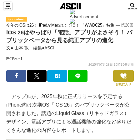
iphone/mac
今年のiOSは26！ iPadがMacのように！ 「WWDC25」特集
― 第20回
iOS 26はやっぱり「電話」アプリがよさそう！ パ
ブリックベータから見る純正アプリの進化
文● 山本 敦 編集●ASCII
[PC表示へ]
2025年07月28日 19時15分更新
お気に入り
アップルが、2025年秋に正式リリースを予定する
iPhone向け次期OS「iOS 26」のパブリックベータが公
開されました。話題のLiquid Glass（リキッドガラス）
デザイン、電話アプリによる通話機能の強化など盛りだ
くさんな進化の内容をレポートします。