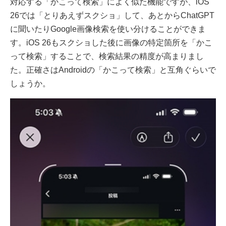
対応する「かこって検索」によく似た機能ですが、iOS
26では「とりあえずスクショ」して、あとからChatGPT
に聞いたりGoogle画像検索を使い分けることができま
す。iOS 26もスクショした後に画像の特定箇所を「かこ
って検索」することで、検索結果の精度が高まりまし
た。正確さはAndroidの「かこって検索」と互角ぐらいで
しょうか。