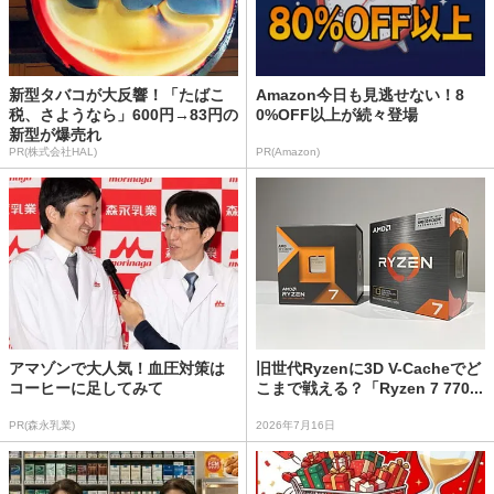
新型タバコが大反響！「たばこ
Amazon今日も見逃せない！8
税、さようなら」600円→83円の
0%OFF以上が続々登場
新型が爆売れ
PR(株式会社HAL)
PR(Amazon)
アマゾンで大人気！血圧対策は
旧世代Ryzenに3D V-Cacheでど
コーヒーに足してみて
こまで戦える？「Ryzen 7 770...
PR(森永乳業)
2026年7月16日