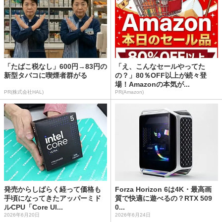
「たばこ税なし」600円→83円の
「え、こんなセールやってた
新型タバコに喫煙者群がる
の？」80％OFF以上が続々登
場！Amazonの本気が...
PR(株式会社HAL)
PR(Amazon)
発売からしばらく経って価格も
Forza Horizon 6は4K・最高画
手頃になってきたアッパーミド
質で快適に遊べるの？RTX 509
ルCPU「Core Ul...
0...
2026年6月20日
2026年6月24日