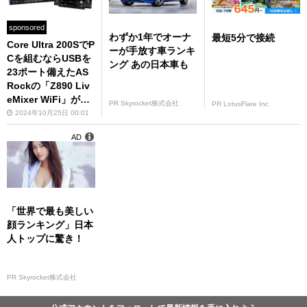
sponsored
わずか1年でオーナ
最短5分で接続
Core Ultra 200SでP
ーが手放す車ランキ
Cを組むならUSBを
ング あの日本車も
23ポート備えたAS
Rockの「Z890 Liv
eMixer WiFi」がい
PR Skyrocket株式会社
PR LotusFlare Inc
いぞ！ 配信者やク
2024年10月25日 00:01
リエイターは必見
AD
「世界で最も美しい
顔ランキング」日本
人トップに驚き！
PR Skyrocket株式会社