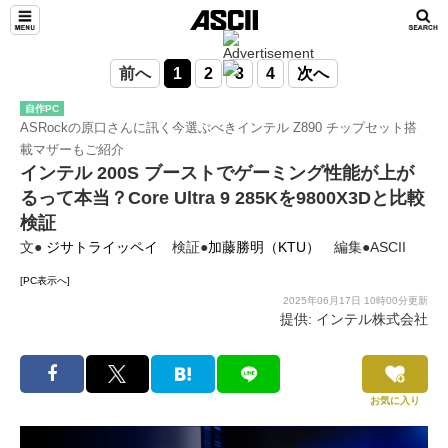
前へ
1
2
3
4
次へ
自作PC
ASRockの原口さんに訊く今選ぶべきインテル Z890 チップセット搭
載マザーもご紹介
インテル 200S ブーストでゲーミング性能が上が
るって本当？Core Ultra 9 285Kを9800X3Dと比較
検証
文●
ジサトライッペイ
検証●
加藤勝明（KTU）
編集●ASCII
[PC表示へ]
2025年06月17日 10時00分更新
提供: インテル株式会社
お気に入り