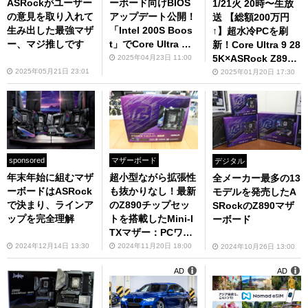
ーボード向けBIOS
ASRockがユーザー
1/21火 20時〜生放
アップデート公開！
の意見を取り入れて
送 【総額200万円
「Intel 200S Boos
生み出した最強マザ
↑】超水冷PCを刷
t」でCore Ultra K
ー、マジ推しです
新！Core Ultra 9 28
シリーズCPUの性能
5K×ASRock Z890 T
2025年04月23日 11:00
を解放
aichi AQUAで自作
2025年05月21日 23:01
2025年01月20日 17:30
だ【デジデジ90】
sponsored
マザーボード
デジタル
年末年始に組むマザ
超小型ながら拡張性
全メーカー最多の13
ーボードはASRock
も抜かりなし！最新
モデルを発売したA
で決まり、ラインア
のZ890チップセッ
SRockのZ890マザ
ップを完全理解
トを搭載したMini-I
ーボード
TXマザー：PCワン
ズ
2024年12月14日 13:30
2024年11月20日 18:00
2024年10月26日 13:00
AD
AD