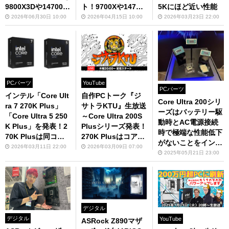
9800X3Dや14700K
ト！9700Xや14700
5Kにほど近い性能
と性能比較
Kよりも優秀で、Int
2026年06月30日 10:00
2026年04月15日 10:00
2026年03月23日 22:00
el BOTの恩恵も大
きめ
PCパーツ
YouTube
PCパーツ
インテル「Core Ult
自作PCトーク『ジ
Core Ultra 200シリ
ra 7 270K Plus」
サトラKTU』生放送
ーズはバッテリー駆
「Core Ultra 5 250
～Core Ultra 200S
動時とAC電源接続
K Plus」を発表！2
Plusシリーズ発表！
時で極端な性能低下
70K Plusは同コア
270K Plusはコア数
がないことをインテ
数のCore Ultra 9 28
が285Kと同じで250
2026年03月11日 22:00
2026年03月09日 07:00
ルがアピール
2025年05月21日 23:00
5Kより250ドルも安
ドル安の衝撃～
い
デジタル
デジタル
YouTube
ASRock Z890マザ