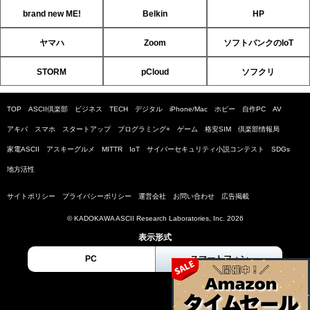
brand new ME!
Belkin
HP
ヤマハ
Zoom
ソフトバンクのIoT
STORM
pCloud
ソフクリ
TOP
ASCII倶楽部
ビジネス
TECH
デジタル
iPhone/Mac
ホビー
自作PC
AV
アキバ
スマホ
スタートアップ
プログラミング+
ゲーム
格安SIM
倶楽部情報局
家電ASCII
アスキーグルメ
MITTR
IoT
サイバーセキュリティ小説コンテスト
SDGs
地方活性
サイトポリシー
プライバシーポリシー
運営会社
お問い合わせ
広告掲載
© KADOKAWA ASCII Research Laboratories, Inc. 2026
表示形式
PC
スマートフォン