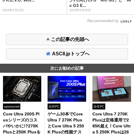
5 R.E.V.O. Wor...
グPC向けCPU「Arc G3」と「Ar
c G3 E...
2026年5月18日
2026年5月28日
Recommended by
この記事の先頭へ
ASCII.jpトップへ
次にお勧めの記事
sponsored
自作PC
自作PC
Core Ultra 200S Pl
ゲーム30本でCore
Core Ultra 7 270K
usシリーズのコス
Ultra 7 270K Plus
Plusは定格運用で2
パやいかに!?270K
とCore Ultra 5 250
85K超え！Core Ultr
Plusと250K Plusを
K Plusの性能テス
a 5 250K Plusは26