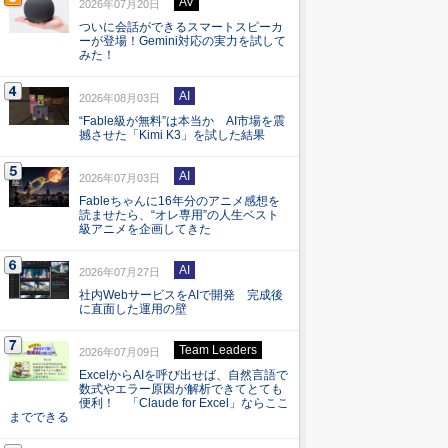
AV
2026年07月20日
ついに会話ができるスマートスピーカ
ーが登場！Gemini対応の実力を試して
みた！
AI
2026年08月03日
“Fable級が無料”は本当か AI市場を震
撼させた「Kimi K3」を試した結果
AI
2026年07月03日
Fableちゃんに16年分のアニメ感想を
読ませたら、“オレ専用”の人生ベスト
級アニメを企画してきた
AI
2026年07月27日
社内WebサービスをAIで開発 完成後
に直面した運用の壁
Team Leaders
2026年07月09日
ExcelからAIを呼び出せば、自然言語で
数式やエラー原因が解析できてとても
便利！ 「Claude for Excel」ならここ
までできる