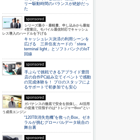
リー駆動時間のバランスが絶妙だっ
た
sponsored
シリーズ最小・最軽量、申し込みから最短
4営業日。モバイル通信対応でキャッシュ
レス導入のハードルを下げる
キャッシュレス決済の利用シーンを
広げる 三井住友カードの「stera
terminal light」とソフトバンクのIoT
回線
sponsored
手ぶらで挑戦できるアプライド豊田
店の自作PC組み立てイベントで感動
の完成体験を！ プロのスタッフによ
るサポートで初参加でも安心
sponsored
ガバナンスの徹底で安全を担保し、AI活用
の促進で目指すのは“トレジャーBox”とい
う成長エンジン
“120TB消失危機”を救ったBox。ゼネ
ラルが挑むグローバルデータ統合の
舞台裏
sponsored