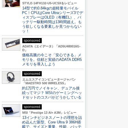
STYLE-14FH132-U5-UCSXをレビュー
14型で約0.84kgの超軽量モバイル
PC！CPUはCore Ultraシリーズ3でデ
ィスプレーはOLED（有機EL）、バ
ッテリー駆動時間は13時間超え。も
う欲しくなる要素しか見つからない
ッ！
sponsored
ADATA（エイデータ）「AD5U480016G-
D」
価格高騰の今こそ「安心できる」メ
モリを。信頼と実績のADATA DDR5
メモリを導入しよう
sponsored
エムエスアイコンピュータージャパン
「MAESTRO 500 WIRELESS」
約1万円でノイキャン、デュアル接
続ってマジ？ MSIのゲーミングヘッ
ドセットのコスパがどうかしている
sponsored
MSI「Prestige 13 AI+ A3M」レビュー
13インチビジネスノートの理想を詰
め込んだ新型、Core Ultra 9 386H搭
載で、サイズと重量、性能、バッテ