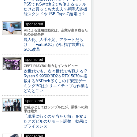
PS5でもSwitch 2でも使えるモデル
だけど買っても大丈夫？昇降式多機
能スタンドやUSB Typc-C給電は？
sponsored
AIによる運用自動化は、企業が生き残るた
めの必須条件
属人化、人手不足、アラートだら
け 「FortiSOC」が目指す次世代
SOC改革
sponsored
ZEFT R65YBの魅力をインタビュー
次世代でも、次々世代でも戦える!?
Ryzen 9 9950X3D2＆RTX 5070を搭
載するASRock尽くしのド安定ゲー
ミングPCはクリエイティブな作業も
どんとこい
sponsored
仕組みとしてはシンプルだが、業務への効
果は絶大
「現場に行くのが当たり前」を変え
たアズビルのリモート調整 効果は
プライスレス
sponsored