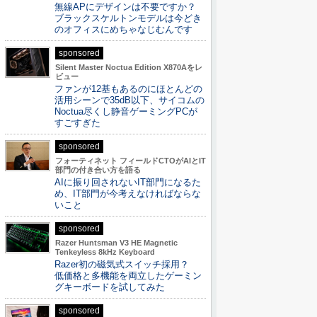
無線APにデザインは不要ですか？
ブラックスケルトンモデルは今どき
のオフィスにめちゃなじむんです
sponsored
Silent Master Noctua Edition X870Aをレ
ビュー
ファンが12基もあるのにほとんどの
活用シーンで35dB以下、サイコムの
Noctua尽くし静音ゲーミングPCが
すごすぎた
sponsored
フォーティネット フィールドCTOがAIとIT
部門の付き合い方を語る
AIに振り回されないIT部門になるた
め、IT部門が今考えなければならな
いこと
sponsored
Razer Huntsman V3 HE Magnetic
Tenkeyless 8kHz Keyboard
Razer初の磁気式スイッチ採用？
低価格と多機能を両立したゲーミン
グキーボードを試してみた
sponsored