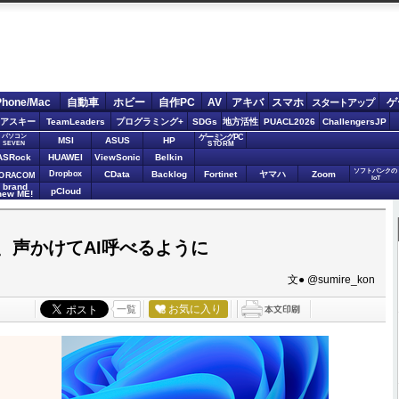
Phone/Mac
自動車
ホビー
自作PC
AV
アキバ
スマホ
ゲ
スタートアップ
アスキー
TeamLeaders
プログラミング+
SDGs
地方活性
PUACL2026
ChallengersJP
パソコン
ゲーミングPC
MSI
ASUS
HP
STORM
SEVEN
ASRock
HUAWEI
ViewSonic
Belkin
ソフトバンクの
Dropbox
CData
Backlog
Fortinet
ヤマハ
Zoom
ORACOM
IoT
brand
pCloud
new ME!
ws、声かけてAI呼べるように
文● @sumire_kon
お気に入り
一覧