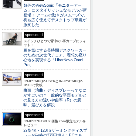
好評のViewSonic「モニターアー
ム」にスタイリッシュなモデルが新
登場！ アームの動きがスムーズで、
机も広く使えてデスクトップ環境が
激変した
sponsored
スイッチひとつで背中のS字カーブにフィ
ット！
腰を気にする長時間デスクワーカー
のための次世代チェア。理想の座り
心地を実現する「LiberNovo Omni
Pro」
sponsored
JN-IPS34UQ2-HSC6とJN-IPSC34UQ2-
HSC6で比較
曲面（湾曲）ディスプレーってなに
がすごいの？一般的な平面モデルと
の見え方の違いや曲率（R）の意
味、選び方を解説
sponsored
JN-IPS27G120U2 価格.com限定モデルを
レビュー
27型4K・120Hzゲーミングディスプ
レーが破格の3万円切り！PCでも