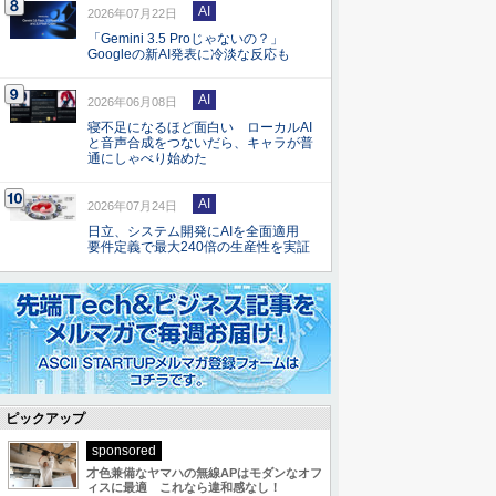
AI
2026年07月22日
「Gemini 3.5 Proじゃないの？」
Googleの新AI発表に冷淡な反応も
AI
2026年06月08日
寝不足になるほど面白い ローカルAI
と音声合成をつないだら、キャラが普
通にしゃべり始めた
AI
2026年07月24日
日立、システム開発にAIを全面適用
要件定義で最大240倍の生産性を実証
ピックアップ
sponsored
才色兼備なヤマハの無線APはモダンなオフ
ィスに最適 これなら違和感なし！