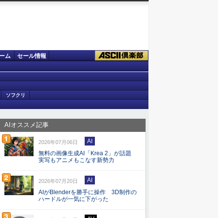
ーム
セール情報
ソフクリ
AIオススメ記事
AI
2026年07月06日
無料の画像生成AI「Krea 2」が話題
実写もアニメもこなす新勢力
AI
2026年07月20日
AIがBlenderを勝手に操作 3D制作の
ハードルが一気に下がった