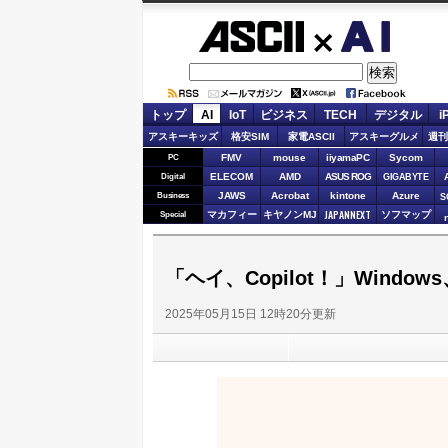
ASCII.jp
AI
トップ
AI
IoT
ビジネス
TECH
デジタル
i
アスキーキッズ
格安SIM
家電ASCII
アスキーグルメ
週刊
FMV
mouse
iiyamaPC
Sycom
PC
ELECOM
AMD
ASUS ROG
Digital
GIGABYTE
JAWS
Acrobat
kintone
Azure
Business
S
JAPANNEXT
マカフィー
キヤノンMJ
ソフマップ
Special
「ヘイ、Copilot！」Windo
2025年05月15日 12時20分更新