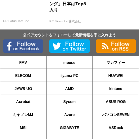
ング」日本はTop5
入り
PR LotusFlare Inc
PR Skyrocket株式会社
公式アカウントをフォローして最新情報を手に入れよう
FMV
mouse
マカフィー
ELECOM
iiyama PC
HUAWEI
JAWS-UG
AMD
kintone
Acrobat
Sycom
ASUS ROG
キヤノンMJ
Azure
パソコンSEVEN
MSI
GIGABYTE
ASRock