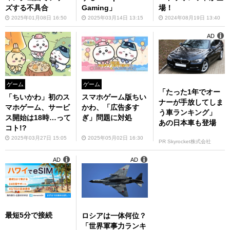
ズする不具合
Gaming」
場！
2025年01月08日 16:50
2025年03月14日 13:15
2024年08月19日 13:40
AD
ゲーム
ゲーム
「たった1年でオー
「ちいかわ」初のス
スマホゲーム版ちい
ナーが手放してしま
マホゲーム、サービ
かわ、「広告多す
う車ランキング」
ス開始は18時…って
ぎ」問題に対処
あの日本車も登場
コト!?
2025年03月27日 15:05
2025年05月02日 16:30
PR Skyrocket株式会社
AD
AD
最短5分で接続
ロシアは一体何位？
「世界軍事力ランキ