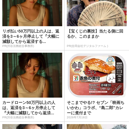
リボ払い50万円以上の人は、返
【宝くじの裏技】当たる側に回
済を3～6ヶ月停止して『大幅に
るか、このままか
減額してから返済する...
PR(渋谷法務総合事務所)
PR(合同会社デジタルファーム )
カードローン50万円以上の人
そこまでやる!? セブン「映画ち
は、返済を3～6ヶ月停止して
いかわ」コラボ、“島二郎”カレ
『大幅に減額してから返済...
ーに煮付まで
PR(渋谷法務総合事務所)
2026年7月18日