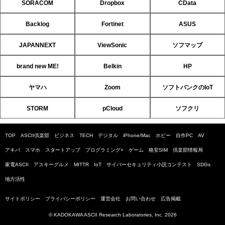
SORACOM
Dropbox
CData
Backlog
Fortinet
ASUS
JAPANNEXT
ViewSonic
ソフマップ
brand new ME!
Belkin
HP
ヤマハ
Zoom
ソフトバンクのIoT
STORM
pCloud
ソフクリ
TOP
ASCII倶楽部
ビジネス
TECH
デジタル
iPhone/Mac
ホビー
自作PC
AV
アキバ
スマホ
スタートアップ
プログラミング+
ゲーム
格安SIM
倶楽部情報局
家電ASCII
アスキーグルメ
MITTR
IoT
サイバーセキュリティ小説コンテスト
SDGs
地方活性
サイトポリシー
プライバシーポリシー
運営会社
お問い合わせ
広告掲載
© KADOKAWA ASCII Research Laboratories, Inc. 2026