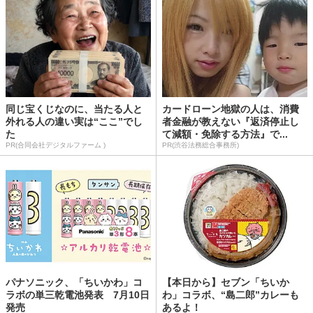
同じ宝くじなのに、当たる人と
カードローン地獄の人は、消費
外れる人の違い実は“ここ”でし
者金融が教えない『返済停止し
た
て減額・免除する方法』で...
PR(合同会社デジタルファーム )
PR(渋谷法務総合事務所)
パナソニック、「ちいかわ」コ
【本日から】セブン「ちいか
ラボの単三乾電池発表 7月10日
わ」コラボ、“島二郎”カレーも
発売
あるよ！