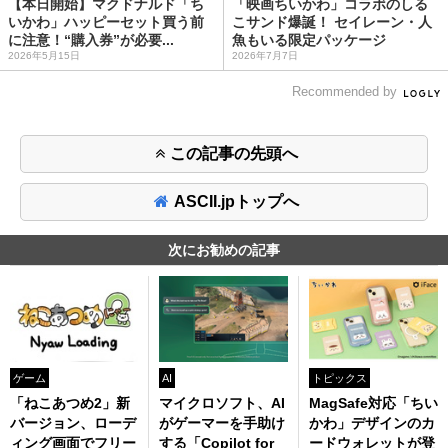
【本日開始】マクドナルド「ち
「映画ちいかわ」コラボのしる
いかわ」ハッピーセット買う前
こサンド爆誕！ セイレーン・人
に注意！“購入券”が必要...
魚もいる限定パッケージ
2026年5月15日
2026年7月7日
Recommended by
この記事の先頭へ
ASCII.jpトップへ
次にお勧めの記事
ゲーム
AI
トピックス
「ねこあつめ2」新
マイクロソフト、AI
MagSafe対応「ちい
バージョン、ローデ
がゲーマーを手助け
かわ」デザインのカ
ィング画面でフリー
する「Copilot for
ードウォレットが登