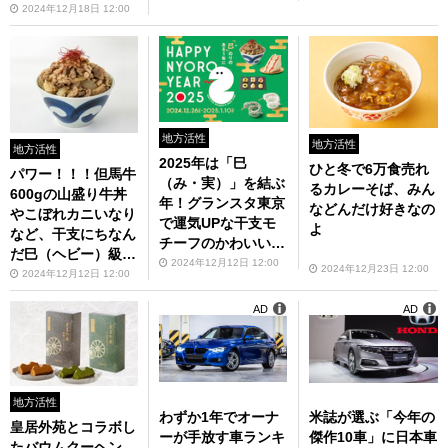
2024年12月18日 12:00
地方活性
地方活性
地方活性
2025年は「巳
ひと冬で6万食売れ
パワー！！！但馬牛
（み・実）」を結ぶ
るカレーそば、みん
600gの山盛り牛丼
年！グランスタ東京
などんだけ好きなの
やこぼれカニいなり
で運気UPな干支モ
よ
など、干支にちなん
チーフのかわいいス
だ巳（ヘビー）級グ
イーツフェア
2024年12月12日 12:00
2024年12月23日 12:00
ルメフェア
2024年12月12日 12:00
AD
AD
地方活性
わずか1年でオーナ
米誌が選ぶ「今年の
皇居外苑とコラボし
ーが手放す車ランキ
傑作10車」に日本車
たバウムクーヘン