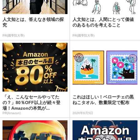
人文知とは、答えなき領域の探
人文知とは、人間にとって価値
究
のあるものを考えること
PR(國學院大學)
PR(國學院大學)
「え、こんなセールやってた
これはほしい！ベローチェの黒
の？」80％OFF以上が続々登
ねこタオル、数量限定で配布
場！Amazonの本気が...
PR(Amazon)
2026年6月5日