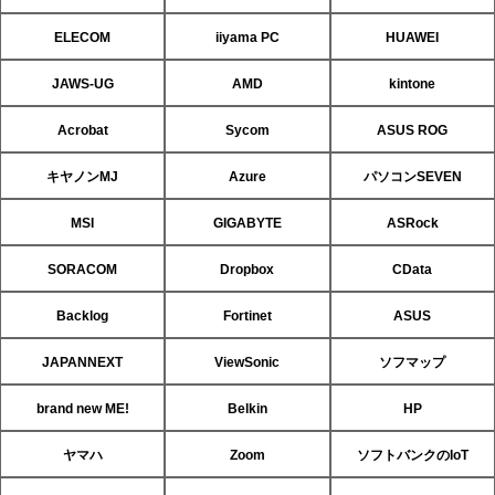
ELECOM
iiyama PC
HUAWEI
JAWS-UG
AMD
kintone
Acrobat
Sycom
ASUS ROG
キヤノンMJ
Azure
パソコンSEVEN
MSI
GIGABYTE
ASRock
SORACOM
Dropbox
CData
Backlog
Fortinet
ASUS
JAPANNEXT
ViewSonic
ソフマップ
brand new ME!
Belkin
HP
ヤマハ
Zoom
ソフトバンクのIoT