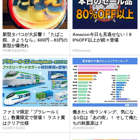
新型タバコが大反響！「たばこ
Amazon今日も見逃せない！8
税、さようなら」600円→83円の
0%OFF以上が続々登場
新型が爆売れ
PR(株式会社HAL)
PR(Amazon)
ファミマ限定「プラレールく
働きたい街ランキング、気にな
じ」数量限定で登場！ ラスト賞
る1位は「あの街」！ そして俺た
はクリア仕様
ちの秋葉原は？
2026年7月18日
2026年6月28日