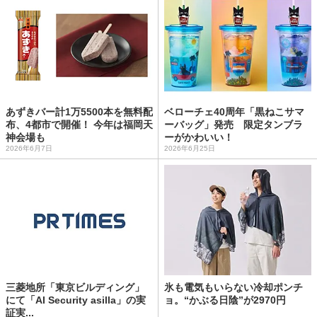
あずきバー計1万5500本を無料配
ベローチェ40周年「黒ねこサマ
布、4都市で開催！ 今年は福岡天
ーバッグ」発売 限定タンブラ
神会場も
ーがかわいい！
2026年6月7日
2026年6月25日
三菱地所「東京ビルディング」
氷も電気もいらない冷却ポンチ
にて「AI Security asilla」の実
ョ。“かぶる日陰”が2970円
証実...