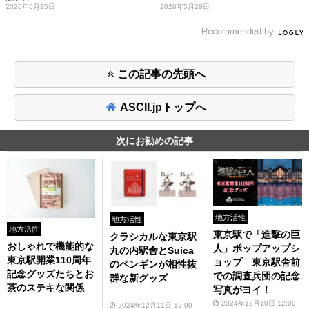
2026年6月25日
2026年5月28日
Recommended by
この記事の先頭へ
ASCII.jpトップへ
次にお勧めの記事
地方活性
地方活性
地方活性
東京駅で「進撃の巨
クラシカルな東京駅
おしゃれで機能的な
人」ポップアップシ
丸の内駅舎とSuica
東京駅開業110周年
ョップ 東京駅舎前
のペンギンが相性抜
記念グッズたちとお
での調査兵団の記念
群な新グッズ
茶のステキな関係
写真がヨイ！
2024年12月10日 12:00
2024年12月11日 12:00