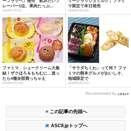
ーフラッペ」発売 飲みたいフ
リークラッシュミルク」ファミ
レーバー1位、果肉たっぷ...
マ限定で本日発売
2026年7月7日
2026年5月19日
ファミマ、シュークリーム大集
「サラダちくわ」って何？ ファ
結！ザクほろ＆もちむに…迷っ
ミマの熊本グルメがおいしそ、
たら4種全部買っちゃえ
地域限定で
2026年5月12日
2026年6月27日
Recommended by
この記事の先頭へ
ASCII.jpトップへ