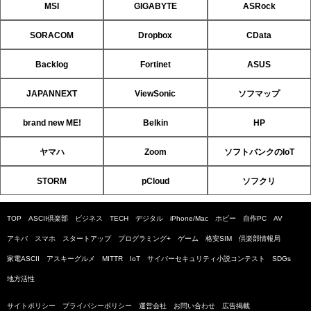
MSI
GIGABYTE
ASRock
SORACOM
Dropbox
CData
Backlog
Fortinet
ASUS
JAPANNEXT
ViewSonic
ソフマップ
brand new ME!
Belkin
HP
ヤマハ
Zoom
ソフトバンクのIoT
STORM
pCloud
ソフクリ
TOP
ASCII倶楽部
ビジネス
TECH
デジタル
iPhone/Mac
ホビー
自作PC
AV
アキバ
スマホ
スタートアップ
プログラミング+
ゲーム
格安SIM
倶楽部情報局
家電ASCII
アスキーグルメ
MITTR
IoT
サイバーセキュリティ小説コンテスト
SDGs
地方活性
サイトポリシー
プライバシーポリシー
運営会社
お問い合わせ
広告掲載