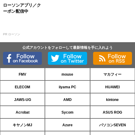
ローソンアプリ／ク
ーポン配信中
PR ローソン
公式アカウントをフォローして最新情報を手に入れよう
FMV
mouse
マカフィー
ELECOM
iiyama PC
HUAWEI
JAWS-UG
AMD
kintone
Acrobat
Sycom
ASUS ROG
キヤノンMJ
Azure
パソコンSEVEN