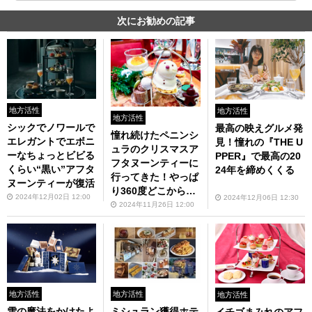
次にお勧めの記事
地方活性
地方活性
地方活性
シックでノワールで
最高の映えグルメ発
憧れ続けたペニンシ
エレガントでエボニ
見！憧れの『THE U
ュラのクリスマスア
ーなちょっとビビる
PPER』で最高の20
フタヌーンティーに
くらい“黒い”アフタ
24年を締めくくる
行ってきた！やっぱ
ヌーンティーが復活
り360度どこから見
2024年12月02日 12:00
2024年12月06日 12:30
ても心がウキウキ！
2024年11月26日 12:00
地方活性
地方活性
地方活性
雪の魔法をかけたよ
ミシュラン獲得ホテ