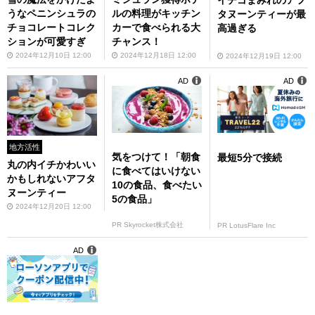
イチゴまみれのアフ
うなペニンシュラの
ルの料理がキッチン
タヌーンティーが最
チョコレートコレク
カーで食べられる大
高過ぎる
ションが可愛すぎ
チャンス！
2024年12月10日 12:00
2024年12月18日 12:00
2024年12月19日 12:00
AD
AD
地方活性
気をつけて！「朝食
最短5分で接続
丸の内イチかわいい
に食べてはいけない
かもしれないアフタ
10の食品、食べたい
ヌーンティー
5の食品」
2024年12月20日 12:00
PR Skyrocket株式会社
PR LotusFlare Inc
AD