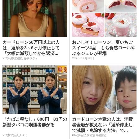
カードローン50万円以上の人
おいしそ！ローソン、夏いちご
は、返済を3～6ヶ月停止して
スイーツ4品 もち食感ロールや
『大幅に減額してから返済...
ぷるジュレが登場
PR(渋谷法務総合事務所)
2026年7月28日
「たばこ税なし」600円→83円の
カードローン地獄の人は、消費
新型タバコに喫煙者群がる
者金融が教えない『返済停止し
て減額・免除する方法』で...
PR(株式会社HAL)
PR(渋谷法務総合事務所)