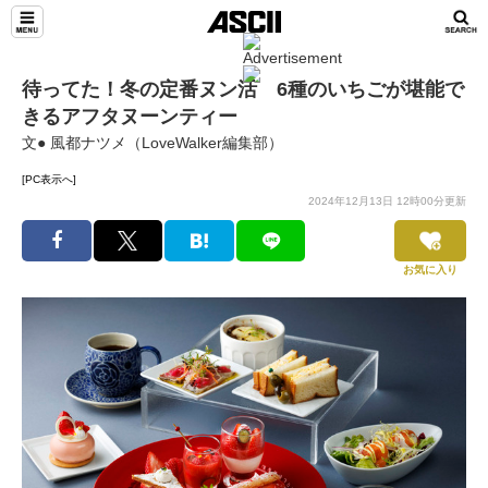
待ってた！冬の定番ヌン活 6種のいちごが堪能で
きるアフタヌーンティー
文● 風都ナツメ（LoveWalker編集部）
[PC表示へ]
2024年12月13日 12時00分更新
お気に入り