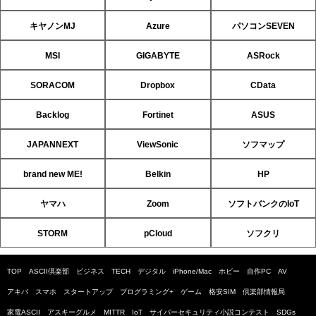
キヤノンMJ
Azure
パソコンSEVEN
MSI
GIGABYTE
ASRock
SORACOM
Dropbox
CData
Backlog
Fortinet
ASUS
JAPANNEXT
ViewSonic
ソフマップ
brand new ME!
Belkin
HP
ヤマハ
Zoom
ソフトバンクのIoT
STORM
pCloud
ソフクリ
TOP
ASCII倶楽部
ビジネス
TECH
デジタル
iPhone/Mac
ホビー
自作PC
AV
アキバ
スマホ
スタートアップ
プログラミング+
ゲーム
格安SIM
倶楽部情報局
家電ASCII
アスキーグルメ
MITTR
IoT
サイバーセキュリティ小説コンテスト
SDGs