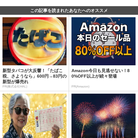
この記事を読まれたあなたへのオススメ
新型タバコが大反響！「たばこ
Amazon今日も見逃せない！8
税、さようなら」600円→83円の
0%OFF以上が続々登場
新型が爆売れ
PR(株式会社HAL)
PR(Amazon)