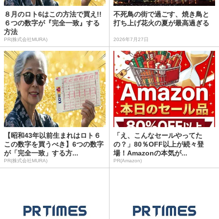
８月のロト6はこの方法で買え!!
不死鳥の街で過ごす、焼き鳥と
６つの数字が『完全一致』する
打ち上げ花火の夏が最高過ぎる
方法
PR(株式会社MURA)
2026年7月27日
【昭和43年以前生まれはロト６
「え、こんなセールやってた
この数字を買うべき】6つの数字
の？」80％OFF以上が続々登
が「完全一致」する方...
場！Amazonの本気が...
PR(株式会社MURA)
PR(Amazon)