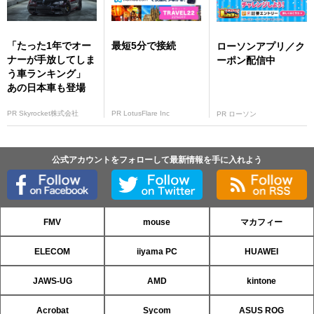
「たった1年でオー
最短5分で接続
ローソンアプリ／ク
ナーが手放してしま
ーポン配信中
う車ランキング」
あの日本車も登場
PR Skyrocket株式会社
PR LotusFlare Inc
PR ローソン
公式アカウントをフォローして最新情報を手に入れよう
FMV
mouse
マカフィー
ELECOM
iiyama PC
HUAWEI
JAWS-UG
AMD
kintone
Acrobat
Sycom
ASUS ROG