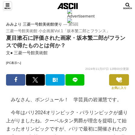
みみより 三菱一号館美術館便り
― 第5回
三菱一号館美術館 小企画展Vol.1「坂本繁二郎とフランス」
夏目漱石に評価された画家・坂本繁二郎がフラン
スで得たものとは何か？
文● 三菱一号館美術館
[PC表示へ]
2024年11月07日 12時00分更新
お気に入り
みなさん、ボンジュール！ 学芸員の岩瀬慧です。
今年はパリ2024オリンピック・パラリンピックが盛り
上がりましたね。クーベルタン男爵が理念を提唱して始
まったオリンピックですが、パリで最初に開催されたの