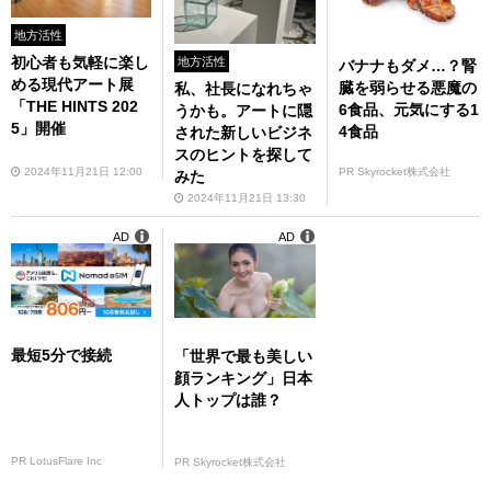
地方活性
初心者も気軽に楽し
地方活性
バナナもダメ…？腎
める現代アート展
臓を弱らせる悪魔の
私、社長になれちゃ
「THE HINTS 202
6食品、元気にする1
うかも。アートに隠
5」開催
4食品
された新しいビジネ
スのヒントを探して
2024年11月21日 12:00
PR Skyrocket株式会社
みた
2024年11月21日 13:30
AD
AD
最短5分で接続
「世界で最も美しい
顔ランキング」日本
人トップは誰？
PR LotusFlare Inc
PR Skyrocket株式会社