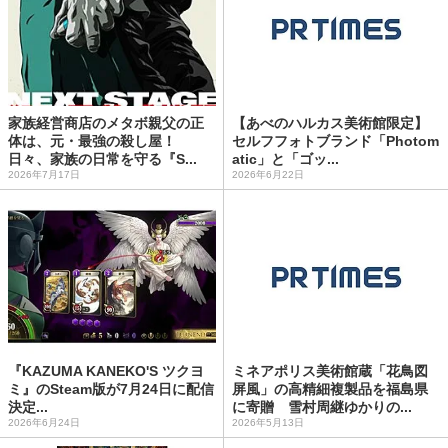
家族経営商店のメタボ親父の正
【あべのハルカス美術館限定】
体は、元・最強の殺し屋！
セルフフォトブランド「Photom
日々、家族の日常を守る『S...
atic」と「ゴッ...
2026年7月17日
2026年6月22日
『KAZUMA KANEKO'S ツクヨ
ミネアポリス美術館蔵「花鳥図
ミ』のSteam版が7月24日に配信
屏風」の高精細複製品を福島県
決定...
に寄贈 雪村周継ゆかりの...
2026年6月24日
2026年5月13日