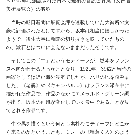
※1907年に創設された日本で最初の官設公募展（文部省
美術展覧会）の略称
当時の朝日新聞に展覧会評を連載していた大御所の文
豪に評価されたわけですから、坂本は相当に嬉しかった
ようで、後生大事に新聞の切り抜きを取っていたもの
の、漱石とはついに会えないままだったそうです。
そしてこの「牛」というモティーフが、坂本をフラン
スへ向かわせるきっかけとなり、1921年、39歳と当時の
画家としては遅い海外渡航でしたが、パリの地を踏みま
した。《老婆》や《キャンペルレ》はフランス滞在中に
描かれた作品で、作品のなかにエメラルド・グリーン調
が出て、坂本の画風が変化していく最中であることが見
てとれる作品です。
牛や馬を描くという何とも素朴なモティーフはどこか
ら来るのかということも、ミレーの《種蒔く人》のよう