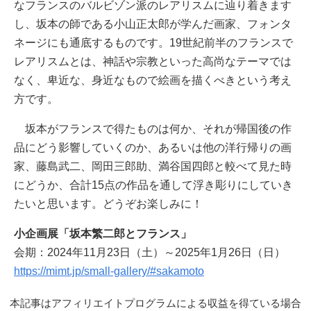
なフランスのバルビゾン派のレアリスムに辿り着きます
し、坂本の師である小山正太郎が学んだ画家、フォンタ
ネージにも通底するものです。19世紀前半のフランスで
レアリスムとは、神話や宗教といった高尚なテーマでは
なく、卑近な、身近なもので絵画を描くべきという考え
方です。
坂本がフランスで得たものは何か、それが帰国後の作
品にどう影響していくのか、あるいは他の洋行帰りの画
家、藤島武二、岡田三郎助、満谷国四郎と較べて見た時
にどうか、合計15点の作品を通して浮き彫りにしていき
たいと思います。どうぞお楽しみに！
小企画展「坂本繁二郎とフランス」
会期：2024年11月23日（土）～2025年1月26日（日）
https://mimt.jp/small-gallery/#sakamoto
本記事はアフィリエイトプログラムによる収益を得ている場合