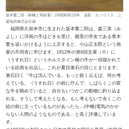
坂本繁二郎《林檎と馬鈴薯》1938(昭和13)年、油彩・カンヴァス、三
菱地所株式会社蔵
福岡県久留米市に生まれた坂本繁二郎は、森三美（み
よし）に洋画の手ほどきを受け、郷里の学友である青木
繁を追いかけるように上京すると、小山正太郎という画
家の不同舎に学びます。1912年の第6回文展（※）に
《うすれ日》というホルスタイン種の牛が一頭描かれて
いる絵画を出品し、これが夏目漱石の目にとまります。
漱石曰く「牛は沈んでいる。もっと鋭く云えば、何か考
えている。《うすれ日》の前に佇んで、しばらくこの変
な牛を眺めていると、自分もいつかこの動物に釣り込ま
れる。そうして考えたくなる。もし考えないで永くこの
絵の前に立っているものがあったら…(中略)電気のかか
らない人間のようなものである」と高く評価していま
す。