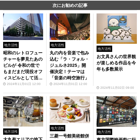
次にお勧めの記事
地方活性
地方活性
地方活性
昭和のレトロフュー
丸の内を音楽で包み
お文具さんの世界観
チャーを夢見たあの
込む「ラ・フォル・
が楽しめる作品を今
ビルが 令和の世で
ジュルネ2025」開
年も多数展示
もまだまだ現役オフ
催決定！テーマは
ィスビルとして活
「音楽の時空旅行」
躍！
2024年11月01日 12:00
2024年11月01日 12:00
2024年11月02日 09:00
地方活性
地方活性
地方活性
三菱一号館美術館併
大丸有エリアの地下
東京国際映画祭に行