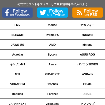
公式アカウントをフォローして最新情報を手に入れよう
FMV
mouse
マカフィー
ELECOM
iiyama PC
HUAWEI
JAWS-UG
AMD
kintone
Acrobat
Sycom
ASUS ROG
キヤノンMJ
Azure
パソコンSEVEN
MSI
GIGABYTE
ASRock
SORACOM
Dropbox
CData
Backlog
Fortinet
ASUS
JAPANNEXT
ViewSonic
ソフマップ