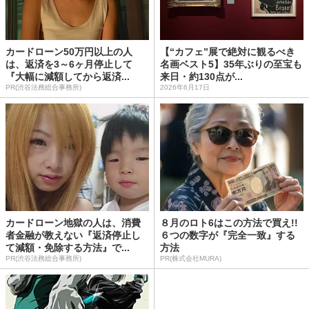
カードローン50万円以上の人
【“カフェ”展で絶対に観るべき
は、返済を3～6ヶ月停止して
名画ベスト5】35年ぶりの至宝も
『大幅に減額してから返済...
来日・約130点が...
PR(渋谷法務総合事務所)
2026年6月17日
カードローン地獄の人は、消費
８月のロト6はこの方法で買え!!
者金融が教えない『返済停止し
６つの数字が『完全一致』する
て減額・免除する方法』で...
方法
PR(渋谷法務総合事務所)
PR(株式会社MURA)