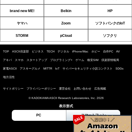
brand new ME!
Belkin
HP
ヤマハ
Zoom
ソフトバンクのIoT
STORM
pCloud
ソフクリ
TOP
ASCII倶楽部
ビジネス
TECH
デジタル
iPhone/Mac
ホビー
自作PC
AV
アキバ
スマホ
スタートアップ
プログラミング+
ゲーム
格安SIM
倶楽部情報局
家電ASCII
アスキーグルメ
MITTR
IoT
サイバーセキュリティ小説コンテスト
SDGs
地方活性
サイトポリシー
プライバシーポリシー
運営会社
お問い合わせ
広告掲載
© KADOKAWA ASCII Research Laboratories, Inc. 2026
表示形式
PC
スマートフォン