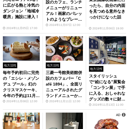
設のカフェ、ランチ
に広がる熱と冷気の
ったら、自分の内面
メニューがリニュー
ダンジョン「地域冷
を見つめる意外なき
アル！画家のパレッ
暖房」施設に潜入！
っかけになった話
トのようなプレート
ランチ
2024年11月07日 12:00
2024年11月05日 17:00
2024年11月06日 19:00
地方活性
地方活性
地方活性
毎年予約初日に完売
三菱一号館美術館併
スタイリッシュ
の「エシレ・メゾン
設のカフェバー「C
で“絵になる”展覧会
デュ ブール」幻の
afé 1894」、全面リ
「コンラン展」で手
クリスマスケーキ、
ニューアルされたグ
に入る、おしゃれな
今年の予約は11月1
ランドメニューから
グッズの数々に財布
1日から！
推しの3皿！
2024年11月08日 12:00
2024年11月11日 12:00
の紐がゆるむこと間
2024年11月13日 11:00
違いなし！
AD