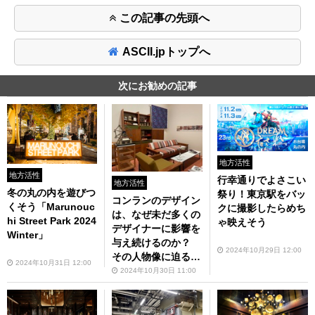
この記事の先頭へ
ASCII.jpトップへ
次にお勧めの記事
地方活性
地方活性
行幸通りでよさこい
地方活性
冬の丸の内を遊びつ
祭り！東京駅をバッ
コンランのデザイン
くそう「Marunouc
クに撮影したらめち
は、なぜ未だ多くの
hi Street Park 2024
ゃ映えそう
デザイナーに影響を
Winter」
与え続けるのか？
2024年10月29日 12:00
その人物像に迫る展
2024年10月31日 12:00
覧会
2024年10月30日 11:00