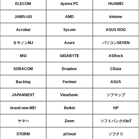
ELECOM
iiyama PC
HUAWEI
JAWS-UG
AMD
kintone
Acrobat
Sycom
ASUS ROG
キヤノンMJ
Azure
パソコンSEVEN
MSI
GIGABYTE
ASRock
SORACOM
Dropbox
CData
Backlog
Fortinet
ASUS
JAPANNEXT
ViewSonic
ソフマップ
brand new ME!
Belkin
HP
ヤマハ
Zoom
ソフトバンクのIoT
STORM
pCloud
ソフクリ