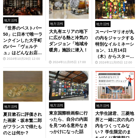
地方活性
地方活性
地方活性
「世界のベストバー
大丸有エリアの地下
スーパーマリオが丸
50」に日本で唯一ラ
に広がる熱と冷気の
の内をジャックする
ンクインした大手町
ダンジョン「地域冷
特別なイルミネーシ
のバー「ヴェルテ
暖房」施設に潜入！
ョン、11月14日
ュ」はどんなお店な
（木）からスター
のか
2024年10月29日 12:00
ト！
2024年11月05日 17:00
2024年11月05日 12:00
地方活性
地方活性
地方活性
東京国際映画祭に行
大学生諸君、三菱地
夏目漱石に評価され
ったら、自分の内面
所と一緒に次の丸の
た画家・坂本繁二郎
を見つめる意外なき
内をつくってみな
がフランスで得たも
っかけになった話
い？ 学生限定のま
のとは何か？