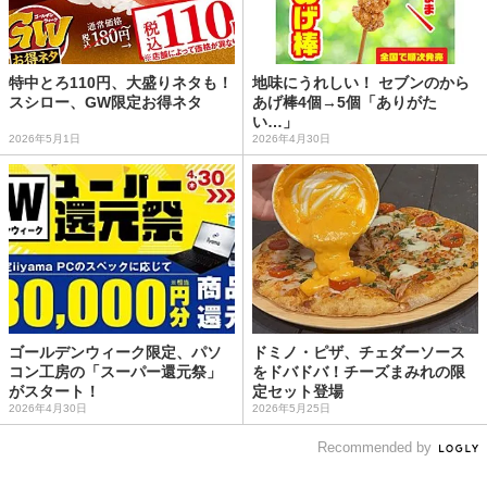
特中とろ110円、大盛りネタも！
地味にうれしい！ セブンのから
スシロー、GW限定お得ネタ
あげ棒4個→5個「ありがた
い…」
2026年5月1日
2026年4月30日
ゴールデンウィーク限定、パソ
ドミノ・ピザ、チェダーソース
コン工房の「スーパー還元祭」
をドバドバ！チーズまみれの限
がスタート！
定セット登場
2026年4月30日
2026年5月25日
Recommended by