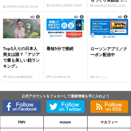
ちづくり実践型ワー
クショップ参加者を
2024年11月06日 19:00
2024年11月13日 12:00
2024年11月07日 12:00
大募集！
AD
AD
AD
Top3入りの日本人
最短5分で接続
ローソンアプリ／ク
美女は誰？「アジア
ーポン配信中
で最も美しい顔ラン
キング」
PR Skyrocket株式会社
PR LotusFlare Inc
PR ローソン
公式アカウントをフォローして最新情報を手に入れよう
FMV
mouse
マカフィー