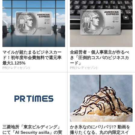
マイルが超たまるビジネスカー
全経営者・個人事業主が作るべ
ド！初年度年会費無料で還元率
き「圧倒的コスパのビジネスカ
最大1.125%
ード」
PR(クレディセゾン)
PR(クレディセゾン)
三菱地所「東京ビルディング」
かき氷なのにパリパリ!? 動画を
にて「AI Security asilla」の実
撮りたくなる、丸の内限定スイ