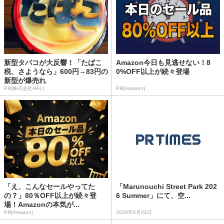
新型タバコが大反響！「たばこ
Amazon今日も見逃せない！8
税、さようなら」600円→83円の
0%OFF以上が続々登場
新型が爆売れ
PR(株式会社HAL)
PR(Amazon)
「え、こんなセールやってた
「Marunouchi Street Park 202
の？」80％OFF以上が続々登
6 Summer」にて、空...
場！Amazonの本気が...
PR(Amazon)
2026年6月24日