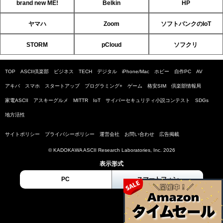
brand new ME!
Belkin
HP
ヤマハ
Zoom
ソフトバンクのIoT
STORM
pCloud
ソフクリ
TOP
ASCII倶楽部
ビジネス
TECH
デジタル
iPhone/Mac
ホビー
自作PC
AV
アキバ
スマホ
スタートアップ
プログラミング+
ゲーム
格安SIM
倶楽部情報局
家電ASCII
アスキーグルメ
MITTR
IoT
サイバーセキュリティ小説コンテスト
SDGs
地方活性
サイトポリシー
プライバシーポリシー
運営会社
お問い合わせ
広告掲載
© KADOKAWA ASCII Research Laboratories, Inc. 2026
表示形式
PC
スマートフォン