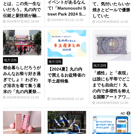
イベントがあるなん
とは、この先一生な
て、気付いたらいか
て!「Marunouchi S
いだろう。丸の内で
焼きとビールで優勝
treet Park 2024 Su
伝統と新技術が融合
していた
mmer」が今から楽
2024年07月11日 12:00
した近未来のハイテ
2024年07月26日 18:00
2024年08月06日 12:00
しみ！
ク祭りを見てきた
地方活性
地方活性
地方活性
都会暮らしだろうが
【2024夏】丸の内
「感性」と「表現」
みんなお祭り好き過
で買えるお盆帰省の
は誰にも平等でどこ
ぎでしょ！ わざわ
手土産特集
までも自由だ！ 丸
ざ浴衣を着て集う週
の内で多様性を称え
末の「丸の内夏祭
る国際アートアワー
り」レポート
2024年08月01日 12:00
2024年08月05日 12:10
ド「ヘラルボニー・
2024年08月08日 12:00
アート・プライズ」
AD
展