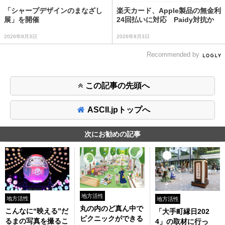
「シャープデザインのまなざし
楽天カード、Apple製品の無金利
展」を開催
24回払いに対応 Paidy対抗か
2026年8月3日
2026年8月3日
Recommended by
この記事の先頭へ
ASCII.jpトップへ
次にお勧めの記事
地方活性
地方活性
地方活性
丸の内のど真ん中で
こんなに“映える”だ
「大手町縁日202
ピクニックができる
るまの写真を撮るこ
4」の取材に行っ