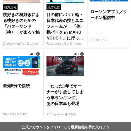
地方活性
地方活性
ローソンアプリ／ク
目の前にパリ五輪・
桃好きの桃好きによ
ーポン配信中
日本代表の技とユニ
る桃好きのための
フォームが！ 「体
「バターサンド
操パーク in MARU
〈桃〉」がまるで桃
NOUCHI」に行って
PR ローソン
きた
2024年08月17日 07:00
2024年08月19日 12:00
AD
AD
最短5分で接続
「たった1年でオー
ナーが手放してしま
う車ランキング」
あの日本車も登場
PR LotusFlare Inc
PR Skyrocket株式会社
公式アカウントをフォローして最新情報を手に入れよう