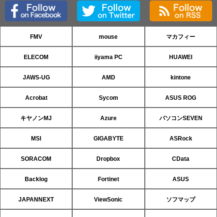
FMV
mouse
マカフィー
ELECOM
iiyama PC
HUAWEI
JAWS-UG
AMD
kintone
Acrobat
Sycom
ASUS ROG
キヤノンMJ
Azure
パソコンSEVEN
MSI
GIGABYTE
ASRock
SORACOM
Dropbox
CData
Backlog
Fortinet
ASUS
JAPANNEXT
ViewSonic
ソフマップ