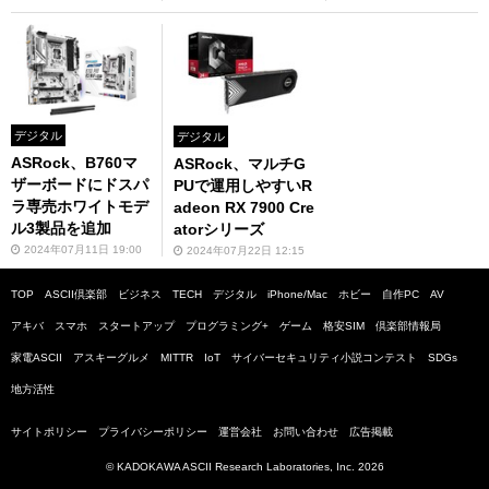
デジタル
デジタル
ASRock、B760マ
ASRock、マルチG
ザーボードにドスパ
PUで運用しやすいR
ラ専売ホワイトモデ
adeon RX 7900 Cre
ル3製品を追加
atorシリーズ
2024年07月11日 19:00
2024年07月22日 12:15
TOP
ASCII倶楽部
ビジネス
TECH
デジタル
iPhone/Mac
ホビー
自作PC
AV
アキバ
スマホ
スタートアップ
プログラミング+
ゲーム
格安SIM
倶楽部情報局
家電ASCII
アスキーグルメ
MITTR
IoT
サイバーセキュリティ小説コンテスト
SDGs
地方活性
サイトポリシー
プライバシーポリシー
運営会社
お問い合わせ
広告掲載
© KADOKAWA ASCII Research Laboratories, Inc. 2026