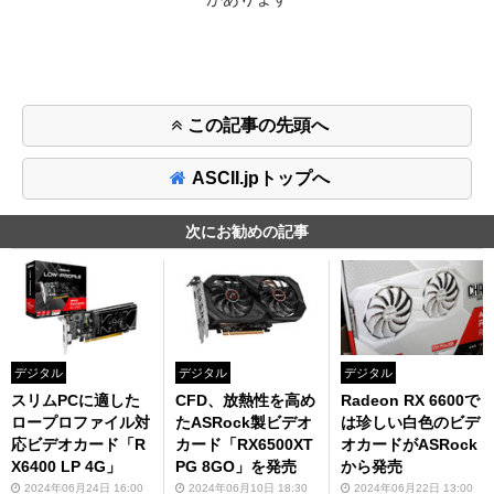
この記事の先頭へ
ASCII.jpトップへ
次にお勧めの記事
デジタル
デジタル
デジタル
スリムPCに適した
CFD、放熱性を高め
Radeon RX 6600で
ロープロファイル対
たASRock製ビデオ
は珍しい白色のビデ
応ビデオカード「R
カード「RX6500XT
オカードがASRock
X6400 LP 4G」
PG 8GO」を発売
から発売
2024年06月24日 16:00
2024年06月10日 18:30
2024年06月22日 13:00