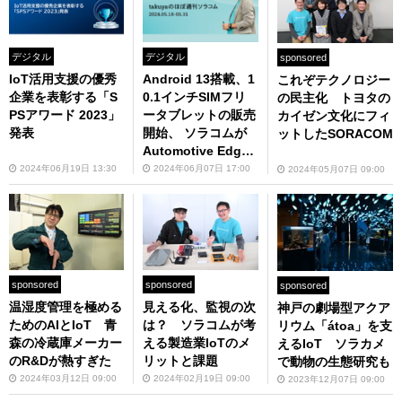
デジタル
デジタル
sponsored
IoT活用支援の優秀
Android 13搭載、1
これぞテクノロジー
企業を表彰する「S
0.1インチSIMフリ
の民主化 トヨタの
PSアワード 2023」
ータブレットの販売
カイゼン文化にフィ
発表
開始、 ソラコムが
ットしたSORACOM
Automotive Edge
Computing Conso
2024年06月19日 13:30
2024年06月07日 17:00
2024年05月07日 09:00
rtiumに加入 takuya
のほぼ週刊ソラコム
05/18-05/31
sponsored
sponsored
sponsored
温湿度管理を極める
見える化、監視の次
神戸の劇場型アクア
ためのAIとIoT 青
は？ ソラコムが考
リウム「átoa」を支
森の冷蔵庫メーカー
える製造業IoTのメ
えるIoT ソラカメ
のR&Dが熱すぎた
リットと課題
で動物の生態研究も
2024年03月12日 09:00
2024年02月19日 09:00
2023年12月07日 09:00