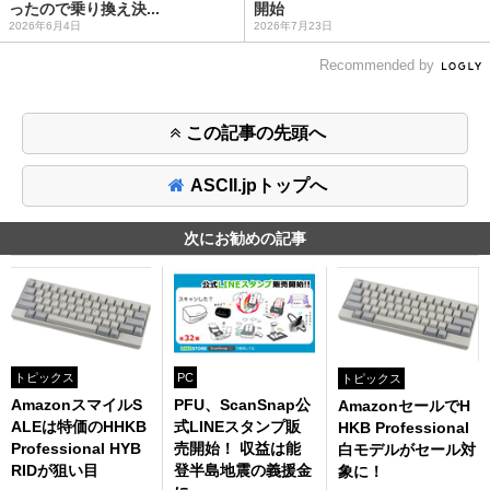
ったので乗り換え決...
開始
2026年6月4日
2026年7月23日
Recommended by
この記事の先頭へ
ASCII.jpトップへ
次にお勧めの記事
トピックス
PC
トピックス
AmazonスマイルS
PFU、ScanSnap公
AmazonセールでH
ALEは特価のHHKB
式LINEスタンプ販
HKB Professional
Professional HYB
売開始！ 収益は能
白モデルがセール対
RIDが狙い目
登半島地震の義援金
象に！