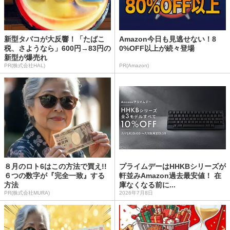
新型タバコが大反響！「たばこ
Amazon今日も見逃せない！8
税、さようなら」600円→83円の
0%OFF以上が続々登場
新型が爆売れ
PR(株式会社HAL)
PR(Amazon)
８月のロト6はこの方法で買え!!
プライムデーはHHKBシリーズが
６つの数字が『完全一致』する
軒並みAmazon過去最安値！ 在
方法
庫なくなる前に...
PR(株式会社MURA)
2026年7月8日