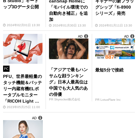
B Studio」キート
canSnap Homeに
キャナーの新フラッ
ップ3Dデータ公開
「モバイル環境での
グシップ「fi-8900
自動向き補正」を追
シリーズ」発売
加
2024年02月01日 13:30
2024年01月30日 13:30
2024年01月11日 13:30
AD
AD
PC
「アジアで最もハン
最短5分で接続
サムな顔ランキン
PFU、世界最軽量の
グ」日本人最高位は
タッチ機能＆バッテ
中国でも大人気のあ
リー内蔵有機ELポ
の俳優
ータブルモニター
PR Skyrocket株式会社
PR LotusFlare Inc
「RICOH Light Mo
nitor」発売
2023年05月25日 11:00
AD