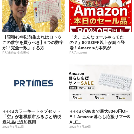
【昭和43年以前生まれはロト６
「え、こんなセールやってた
この数字を買うべき】6つの数字
の？」80％OFF以上が続々登
が「完全一致」する方...
場！Amazonの本気が...
PR(株式会社MURA)
PR(Amazon)
HHKBカラーキートップセット
HHKBが8/6まで最大8340円OF
「空」が相模原市ふるさと納税
F！ Amazon暮らし応援サマーS
返礼品に追加採用
ALE...
2026年6月11日
2026年7月29日