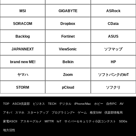
MSI
GIGABYTE
ASRock
SORACOM
Dropbox
CData
Backlog
Fortinet
ASUS
JAPANNEXT
ViewSonic
ソフマップ
brand new ME!
Belkin
HP
ヤマハ
Zoom
ソフトバンクのIoT
STORM
pCloud
ソフクリ
TOP
ASCII倶楽部
ビジネス
TECH
デジタル
iPhone/Mac
ホビー
自作PC
AV
アキバ
スマホ
スタートアップ
プログラミング+
ゲーム
格安SIM
倶楽部情報局
家電ASCII
アスキーグルメ
MITTR
IoT
サイバーセキュリティ小説コンテスト
SDGs
地方活性