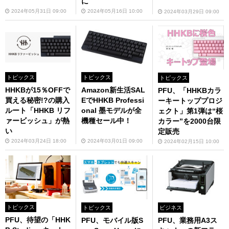
に
2024年05月31日 09:00
2024年05月16日 10:00
2024年03月29日 09:00
トピックス
トピックス
トピックス
HHKBが15％OFFで
Amazon新生活SAL
PFU、「HHKBカラ
買える秘密!?の購入
EでHHKB Professi
ーキートッププロジ
ルート「HHKB リフ
onal 墨モデルが全
ェクト」第1弾は“桜
ァービッシュ」が熱
機種セール中！
カラー”を2000台限
い
定販売
2024年03月24日 18:00
2024年03月01日 09:00
2024年02月15日 10:00
トピックス
トピックス
ビジネス
PFU、待望の「HHK
PFU、モバイル版S
PFU、業務用A3ス