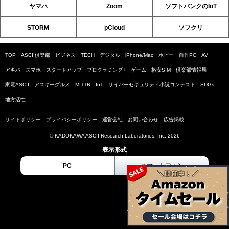
ヤマハ
Zoom
ソフトバンクのIoT
STORM
pCloud
ソフクリ
TOP
ASCII倶楽部
ビジネス
TECH
デジタル
iPhone/Mac
ホビー
自作PC
AV
アキバ
スマホ
スタートアップ
プログラミング+
ゲーム
格安SIM
倶楽部情報局
家電ASCII
アスキーグルメ
MITTR
IoT
サイバーセキュリティ小説コンテスト
SDGs
地方活性
サイトポリシー
プライバシーポリシー
運営会社
お問い合わせ
広告掲載
© KADOKAWA ASCII Research Laboratories, Inc. 2026
表示形式
PC
スマートフォン