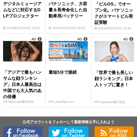
デジタルミュージア
パナソニック、大容
「ビルOS」でオー
ムなどに対応するD
量＆長寿命化した自
プン化。パナソニッ
LPプロジェクター
動車用バッテリー
クがスマートビル実
証実験
2024年02月05日 14:45
2024年02月06日 16:30
2024年02月09日 18:30
AD
AD
AD
「アジアで最もハン
最短5分で接続
「世界で最も美しい
サムな顔ランキン
顔ランキング」日本
グ」日本人最高位は
人トップに驚き！
中国でも大人気のあ
の俳優
PR Skyrocket株式会社
PR LotusFlare Inc
PR Skyrocket株式会社
公式アカウントをフォローして最新情報を手に入れよう