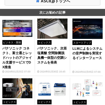
ASCII.jpトップへ
次にお勧めの記事
ビジネス・開発
トピックス
スタートアップ
パナソニック コネ
パナソニック、次亜
LLMによるシステム
クト、富士通とレッ
塩素酸 空間除菌脱
の音声制御を実現す
ドハットのアジャイ
臭機一体型の空調シ
るインターフェース
ル支援サービスでD
ステムを発表
X推進
2024年01月25日 07:00
2024年01月30日 16:45
2024年02月05日 07:00
トピックス
トピックス
トピックス