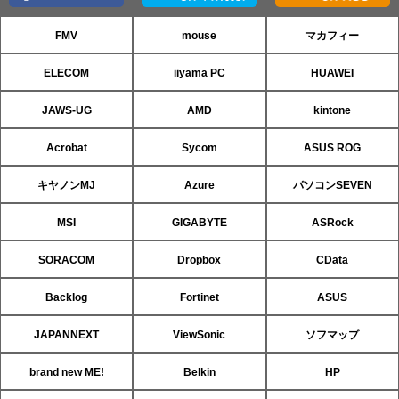
FMV
mouse
マカフィー
ELECOM
iiyama PC
HUAWEI
JAWS-UG
AMD
kintone
Acrobat
Sycom
ASUS ROG
キヤノンMJ
Azure
パソコンSEVEN
MSI
GIGABYTE
ASRock
SORACOM
Dropbox
CData
Backlog
Fortinet
ASUS
JAPANNEXT
ViewSonic
ソフマップ
brand new ME!
Belkin
HP