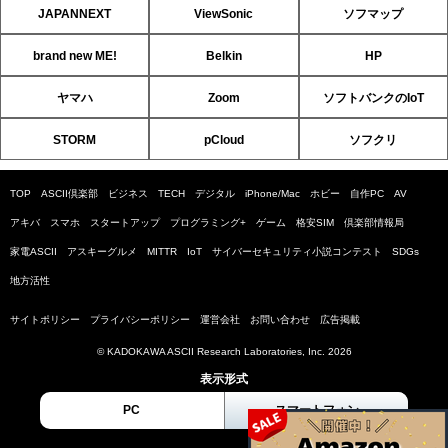
JAPANNEXT
ViewSonic
ソフマップ
brand new ME!
Belkin
HP
ヤマハ
Zoom
ソフトバンクのIoT
STORM
pCloud
ソフクリ
TOP
ASCII倶楽部
ビジネス
TECH
デジタル
iPhone/Mac
ホビー
自作PC
AV
アキバ
スマホ
スタートアップ
プログラミング+
ゲーム
格安SIM
倶楽部情報局
家電ASCII
アスキーグルメ
MITTR
IoT
サイバーセキュリティ小説コンテスト
SDGs
地方活性
サイトポリシー
プライバシーポリシー
運営会社
お問い合わせ
広告掲載
© KADOKAWA ASCII Research Laboratories, Inc. 2026
表示形式
PC
スマートフォン