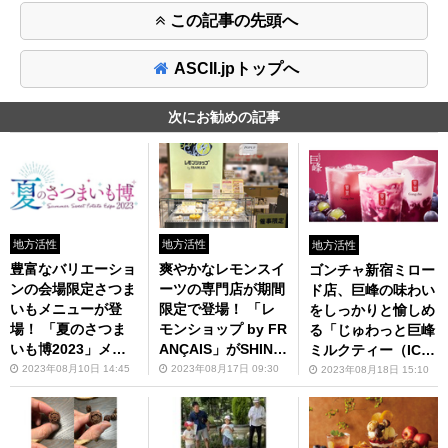
この記事の先頭へ
ASCII.jpトップへ
次にお勧めの記事
地方活性
地方活性
地方活性
豊富なバリエーショ
爽やかなレモンスイ
ゴンチャ新宿ミロー
ンの会場限定さつま
ーツの専門店が期間
ド店、巨峰の味わい
いもメニューが登
限定で登場！ 「レ
をしっかりと愉しめ
場！ 「夏のさつま
モンショップ by FR
る「じゅわっと巨峰
いも博2023」メニ
ANÇAIS」がSHINJ
ミルクティー（ICE
ュー詳細を発表
UKU DELISH PARK
D）」など3品を販
2023年08月10日 14:45
2023年08月17日 09:30
2023年08月18日 15:10
に8月末まで出店中
売中