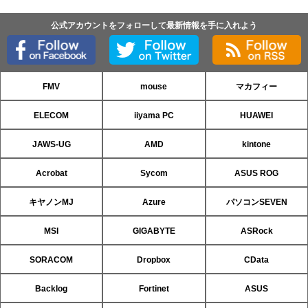
公式アカウントをフォローして最新情報を手に入れよう
FMV
mouse
マカフィー
ELECOM
iiyama PC
HUAWEI
JAWS-UG
AMD
kintone
Acrobat
Sycom
ASUS ROG
キヤノンMJ
Azure
パソコンSEVEN
MSI
GIGABYTE
ASRock
SORACOM
Dropbox
CData
Backlog
Fortinet
ASUS