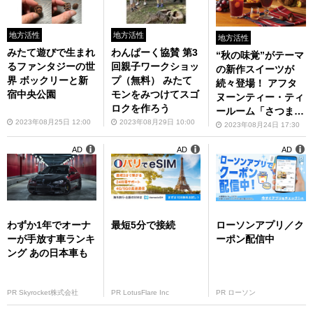
地方活性
地方活性
地方活性
みたて遊びで生まれ
わんぱーく協賛 第3
“秋の味覚”がテーマ
るファンタジーの世
回親子ワークショッ
の新作スイーツが
界 ボックリーと新
プ（無料） みたて
続々登場！ アフタ
宿中央公園
モンをみつけてスゴ
ヌーンティー・ティ
ロクを作ろう
ールーム「さつまい
2023年08月25日 12:00
2023年08月29日 10:00
もと林檎のモンブラ
2023年08月24日 17:30
ンパフェ」など8月3
AD
AD
AD
1日から販売
わずか1年でオーナ
最短5分で接続
ローソンアプリ／ク
ーが手放す車ランキ
ーポン配信中
ング あの日本車も
PR Skyrocket株式会社
PR LotusFlare Inc
PR ローソン