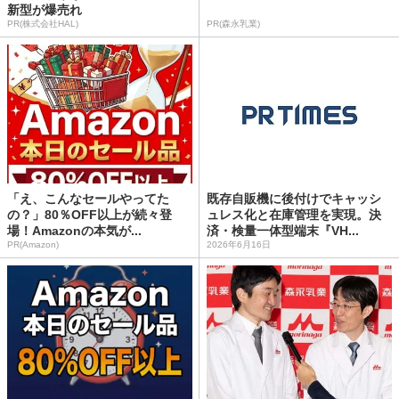
新型が爆売れ
PR(株式会社HAL)
PR(森永乳業)
「え、こんなセールやってた
既存自販機に後付けでキャッシ
の？」80％OFF以上が続々登
ュレス化と在庫管理を実現。決
場！Amazonの本気が...
済・検量一体型端末『VH...
PR(Amazon)
2026年6月16日