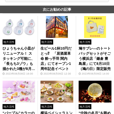
次にお勧めの記事
地方活性
地方活性
地方活性
ひょうちゃん小皿が
生ビール1杯10円だ
鳩サブレ―のトート
リニューアル！ ス
とっ⁉ 「居酒屋革
バッグセットがそご
タッキング可能に、
命 酔っ手羽 関内
う横浜店「鎌倉 豊
「長もち3ゾウ」も
店」にてオープン1
島屋」にて8月10日
描かれた3種が8月1
周年記念イベント
（鳩の日）限定販売
0日発売
2023年08月08日 16:00
2023年08月09日 12:30
2023年08月09日 14:00
地方活性
地方活性
地方活性
“パープル”カラーの
横浜ベイシェラトン
“中秋の名月”を眺め