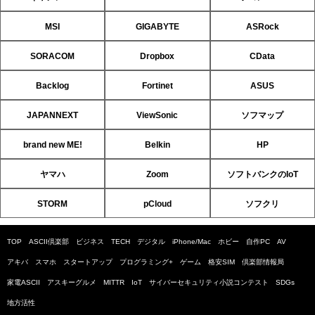
MSI
GIGABYTE
ASRock
SORACOM
Dropbox
CData
Backlog
Fortinet
ASUS
JAPANNEXT
ViewSonic
ソフマップ
brand new ME!
Belkin
HP
ヤマハ
Zoom
ソフトバンクのIoT
STORM
pCloud
ソフクリ
TOP
ASCII倶楽部
ビジネス
TECH
デジタル
iPhone/Mac
ホビー
自作PC
AV
アキバ
スマホ
スタートアップ
プログラミング+
ゲーム
格安SIM
倶楽部情報局
家電ASCII
アスキーグルメ
MITTR
IoT
サイバーセキュリティ小説コンテスト
SDGs
地方活性