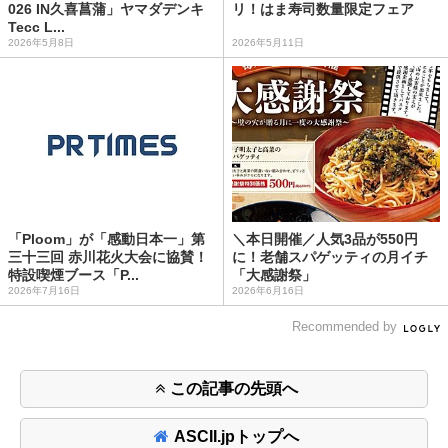
026 IN久喜菖蒲」ヤマダデンキ
リ！はま寿司数量限定フェア
Tecc L...
2026年5月8日
2026年5月11日
「Ploom」が「感動日本一」第
＼本日開催／人気3品が550円
三十三回 赤川花火大会に協賛！
に！老舗スパゲッティの月イチ
特設喫煙ブース「P...
「大感謝祭」
2026年7月16日
2026年6月16日
Recommended by
この記事の先頭へ
ASCII.jpトップへ