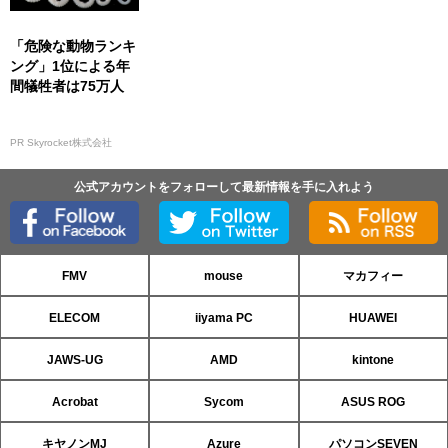
「危険な動物ランキ
ング」1位による年
間犠牲者は75万人
PR Skyrocket株式会社
公式アカウントをフォローして最新情報を手に入れよう
FMV
mouse
マカフィー
ELECOM
iiyama PC
HUAWEI
JAWS-UG
AMD
kintone
Acrobat
Sycom
ASUS ROG
キヤノンMJ
Azure
パソコンSEVEN