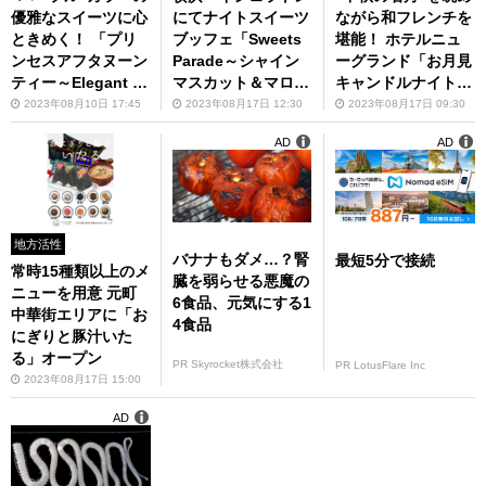
優雅なスイーツに心
にてナイトスイーツ
ながら和フレンチを
ときめく！ 「プリ
ブッフェ「Sweets
堪能！ ホテルニュ
ンセスアフタヌーン
Parade～シャイン
ーグランド「お月見
ティー～Elegant P
マスカット＆マロン
キャンドルナイト20
urple～」
～」9月7日より毎週
23」
2023年08月10日 17:45
2023年08月17日 12:30
2023年08月17日 09:30
木曜・金曜開催
AD
AD
地方活性
バナナもダメ…？腎
最短5分で接続
常時15種類以上のメ
臓を弱らせる悪魔の
ニューを用意 元町
6食品、元気にする1
中華街エリアに「お
4食品
にぎりと豚汁いた
る」オープン
PR Skyrocket株式会社
PR LotusFlare Inc
2023年08月17日 15:00
AD