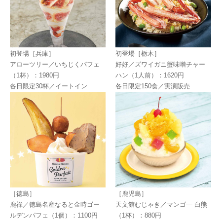
初登場［兵庫］
初登場［栃木］
アローツリー／いちじくパフェ
好好／ズワイガニ蟹味噌チャー
（1杯）：1980円
ハン（1人前）：1620円
各日限定30杯／イートイン
各日限定150食／実演販売
［徳島］
［鹿児島］
鹿祿／徳島名産なると金時ゴー
天文館むじゃき／マンゴ― 白熊
ルデンパフェ（1個）：1100円
（1杯）：880円