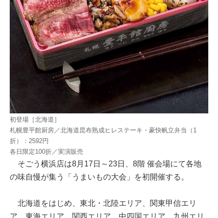
初登場［北海道］
札幌豊平館厨房／北海道昆布熟成ヒレステーキ・豪快帆立弁当（1
折）：2592円
各日限定100折／実演販売
そごう横浜店は8月17日～23日、8階 催会場にて各地
の味自慢が集う「うまいもの大会」を初開催する。
北海道をはじめ、東北・北陸エリア、関東甲信エリ
ア、東海エリア、関西エリア、中四国エリア、九州エリ