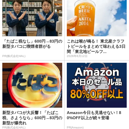
「たばこ税なし」600円→83円の
これは喉が鳴る！ 東北産クラフ
新型タバコに喫煙者群がる
トビールをまとめて味わえる3日
間「東北地ビールフ...
PR(株式会社HAL)
2026年6月12日
新型タバコが大反響！「たばこ
Amazon今日も見逃せない！8
税、さようなら」600円→83円の
0%OFF以上が続々登場
新型が爆売れ
PR(株式会社HAL)
PR(Amazon)