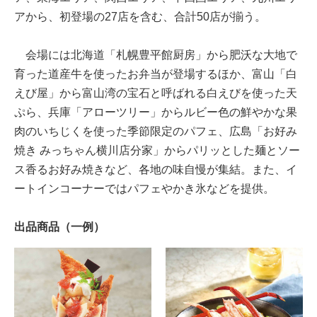
アから、初登場の27店を含む、合計50店が揃う。
会場には北海道「札幌豊平館厨房」から肥沃な大地で
育った道産牛を使ったお弁当が登場するほか、富山「白
えび屋」から富山湾の宝石と呼ばれる白えびを使った天
ぷら、兵庫「アローツリー」からルビー色の鮮やかな果
肉のいちじくを使った季節限定のパフェ、広島「お好み
焼き みっちゃん横川店分家」からパリッとした麺とソー
ス香るお好み焼きなど、各地の味自慢が集結。また、イ
ートインコーナーではパフェやかき氷などを提供。
出品商品（一例）