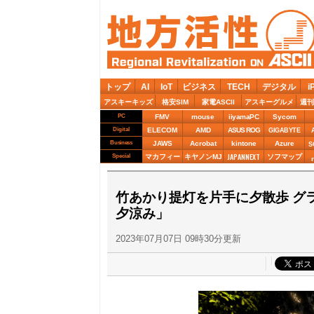
トップ
AI
IoT
ビジネス
TECH
デジタル
i
アスキーキッズ
格安SIM
家電ASCII
アスキーグルメ
週刊
PC
FMV
mouse
iiyamaPC
Sycom
Digital
ELECOM
AMD
ASUS ROG
GIGABYTE
Business
JAWS
Acrobat
kintone
Azure
S
JAPANNEXT
Special
マカフィー
キヤノンMJ
ソフマップ
竹あかり提灯を片手に夕散歩 グ
夕涼み」
2023年07月07日 09時30分更新