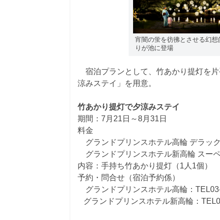
宵闇の蛍を彷彿とさせる幻想
りが池に登場
宿泊プランとして、竹あかり提灯を片
涼みステイ」を用意。
竹あかり提灯で夕涼みステイ
期間：7月21日～8月31日
料金
グランドプリンスホテル高輪 デラックス
グランドプリンスホテル新高輪 スーペリ
内容：手持ち竹あかり提灯（1人1個）
予約・問合せ（宿泊予約係）
グランドプリンスホテル高輪：TEL03-34
グランドプリンスホテル新高輪：TEL03-3