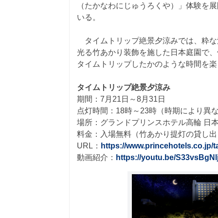
（たかなわにじゅうろくや）」体験を展
いる。
タイムトリップ絶景夕涼みでは、粋な
光る竹あかり装飾を施した日本庭園で、
タイムトリップしたかのような時間を楽
タイムトリップ絶景夕涼み
期間：7月21日～8月31日
点灯時間：18時～23時（時期により異
場所：グランドプリンスホテル高輪 日
料金：入場無料（竹あかり提灯の貸し出
URL：
https://www.princehotels.co.jp
動画紹介：
https://youtu.be/S33vsBgNl