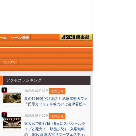
ーム
セール情報
ソフクリ
アクセスランキング
1
2026年07月31日
地方活性
夏の11日間だけ復活！ 武家屋敷カフェ
「氏季カフェ」を味わいに会津若松へ
2
2026年08月07日
地方活性
東大宮で8月7日・8日にスペシャルラ
イブと花火！ 駅徒歩5分・入場無料
の「第30回 東大宮サマーフェスティ…