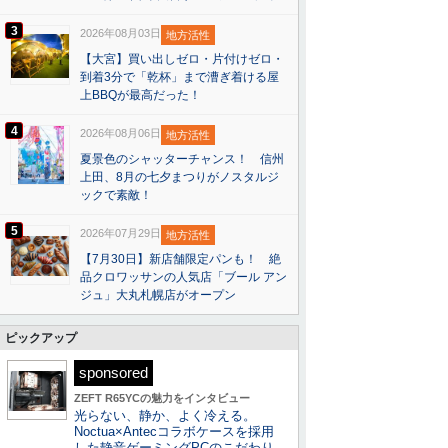
3
2026年08月03日
地方活性
【大宮】買い出しゼロ・片付けゼロ・
到着3分で「乾杯」まで漕ぎ着ける屋
上BBQが最高だった！
4
2026年08月06日
地方活性
夏景色のシャッターチャンス！ 信州
上田、8月の七夕まつりがノスタルジ
ックで素敵！
5
2026年07月29日
地方活性
【7月30日】新店舗限定パンも！ 絶
品クロワッサンの人気店「ブール アン
ジュ」大丸札幌店がオープン
ピックアップ
sponsored
ZEFT R65YCの魅力をインタビュー
光らない、静か、よく冷える。
Noctua×Antecコラボケースを採用
した静音ゲーミングPCのこだわり