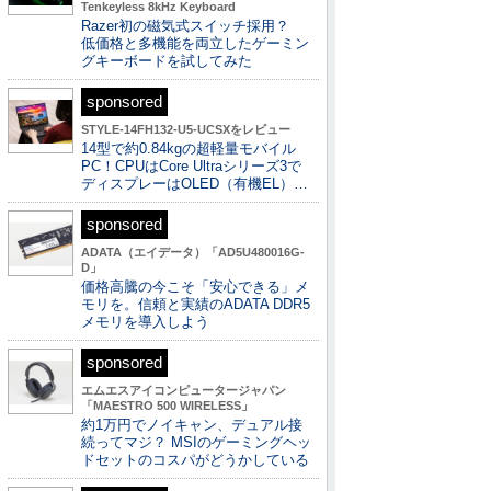
Tenkeyless 8kHz Keyboard
Razer初の磁気式スイッチ採用？
低価格と多機能を両立したゲーミン
グキーボードを試してみた
sponsored
STYLE-14FH132-U5-UCSXをレビュー
14型で約0.84kgの超軽量モバイル
PC！CPUはCore Ultraシリーズ3で
ディスプレーはOLED（有機EL）…
sponsored
ADATA（エイデータ）「AD5U480016G-
D」
価格高騰の今こそ「安心できる」メ
モリを。信頼と実績のADATA DDR5
メモリを導入しよう
sponsored
エムエスアイコンピュータージャパン
「MAESTRO 500 WIRELESS」
約1万円でノイキャン、デュアル接
続ってマジ？ MSIのゲーミングヘッ
ドセットのコスパがどうかしている