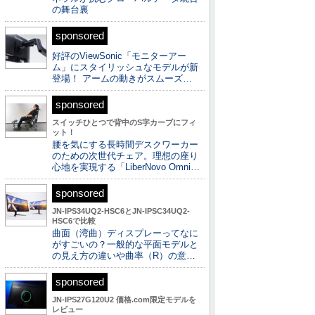
の舞台裏
sponsored
好評のViewSonic「モニターアー
ム」にスタイリッシュなモデルが新
登場！ アームの動きがスムーズ…
sponsored
スイッチひとつで背中のS字カーブにフィ
ット！
腰を気にする長時間デスクワーカー
のための次世代チェア。理想の座り
心地を実現する「LiberNovo Omni…
sponsored
JN-IPS34UQ2-HSC6とJN-IPSC34UQ2-
HSC6で比較
曲面（湾曲）ディスプレーってなに
がすごいの？一般的な平面モデルと
の見え方の違いや曲率（R）の意…
sponsored
JN-IPS27G120U2 価格.com限定モデルを
レビュー