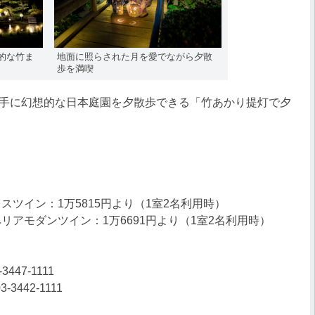
的な竹ま
地面に照らされた月を愛でながら夕散
歩を満喫
手に幻想的な日本庭園を夕散歩できる「竹あかり提灯で夕
ツイン：1万5815円より（1室2名利用時）
アモダンツイン：1万6691円より（1室2名利用時）
47-1111
442-1111