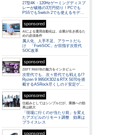
27型4K・120Hzゲーミングディスプ
レーが破格の3万円切り！PCでも
PS5でもSwitch 2でも使えるモデ…
sponsored
AIによる運用自動化は、企業が生き残るた
めの必須条件
属人化、人手不足、アラートだら
け 「FortiSOC」が目指す次世代
SOC改革
sponsored
ZEFT R65YBの魅力をインタビュー
次世代でも、次々世代でも戦える!?
Ryzen 9 9950X3D2＆RTX 5070を搭
載するASRock尽くしのド安定ゲ…
sponsored
仕組みとしてはシンプルだが、業務への効
果は絶大
「現場に行くのが当たり前」を変え
たアズビルのリモート調整 効果は
プライスレス
sponsored