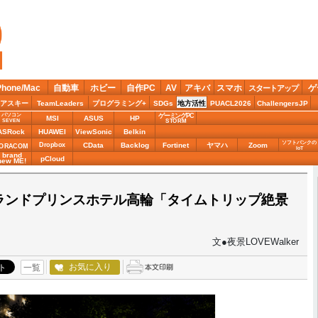
Phone/Mac
自動車
ホビー
自作PC
AV
アキバ
スマホ
ゲ
スタートアップ
アスキー
TeamLeaders
プログラミング+
SDGs
地方活性
PUACL2026
ChallengersJP
パソコン
ゲーミングPC
MSI
ASUS
HP
STORM
SEVEN
ASRock
HUAWEI
ViewSonic
Belkin
ソフトバンクの
Dropbox
CData
Backlog
Fortinet
ヤマハ
Zoom
ORACOM
IoT
brand
pCloud
new ME!
ランドプリンスホテル高輪「タイムトリップ絶景
文●夜景LOVEWalker
お気に入り
一覧