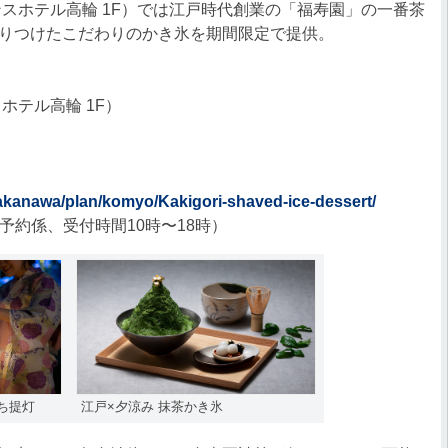
スホテル高輪 1F）では江戸時代創業の「福寿園」の一番茶
りつけたこだわりのかき氷を期間限定で提供。
ホテル高輪 1F）
/takanawa/plan/komyo/Kakigori-shaved-ice-dessert/
トラン予約係、受付時間10時〜18時）
ち提灯
江戸×夕涼み 抹茶かき氷