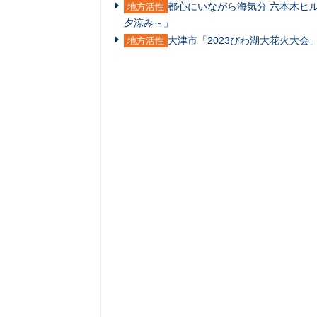
都心にいながら海気分 六本木ヒルズ展
地方活性
夕涼み～」
大津市「2023びわ湖大花火大
地方活性