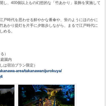
開し、400個以上もの幻想的な「竹あかり」装飾を実施して
江戸時代を思わせる鮮やかな番傘や、蛍のようにほのかに
竹あかり提灯を片手に夕散歩しながら、まるで江戸時代に
しめる。
なる）
本庭園内
しは宿泊プラン限定）
/takanawa-area/takanawanijurokuya/
j4