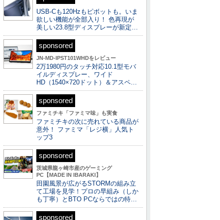
USB-Cも120Hzもピボットも。いま
欲しい機能が全部入り！ 色再現が
美しい23.8型ディスプレーが新定…
sponsored
JN-MD-IPST101WHDをレビュー
2万1980円のタッチ対応10.1型モバ
イルディスプレー、ワイド
HD（1540×720ドット）＆アスペ…
sponsored
ファミチキ「ファミマ味」も実食
ファミチキの次に売れている商品が
意外！ ファミマ「レジ横」人気ト
ップ3
sponsored
茨城県龍ヶ崎市産のゲーミング
PC【MADE IN IBARAKI】
田園風景が広がるSTORMの組み立
て工場を見学！プロの早組み（しか
も丁寧）とBTO PCならではの特…
sponsored