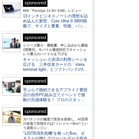
sponsored
MSI「Prestige 13 AI+ A3M」レビュー
13インチビジネスノートの理想を詰
め込んだ新型、Core Ultra 9 386H搭
載で、サイズと重量、性能、バッ…
sponsored
シリーズ最小・最軽量、申し込みから最短
4営業日。モバイル通信対応でキャッシュ
レス導入のハードルを下げる
キャッシュレス決済の利用シーンを
広げる 三井住友カードの「stera
terminal light」とソフトバンクのI…
sponsored
手ぶらで挑戦できるアプライド豊田
店の自作PC組み立てイベントで感
動の完成体験を！ プロのスタッ…
sponsored
ガバナンスの徹底で安全を担保し、AI活用
の促進で目指すのは“トレジャーBox”とい
う成長エンジン
“120TB消失危機”を救ったBox。ゼ
ネラルが挑むグローバルデータ統合