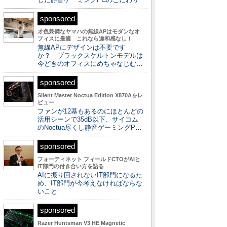
sponsored
才色兼備なヤマハの無線APはモダンなオ
フィスに最適 これなら違和感なし！
無線APにデザインは不要です
か？ ブラックスケルトンモデルは
今どきのオフィスにめちゃなじむ…
sponsored
Silent Master Noctua Edition X870Aをレ
ビュー
ファンが12基もあるのにほとんどの
活用シーンで35dB以下、サイコム
のNoctua尽くし静音ゲーミングP…
sponsored
フォーティネット フィールドCTOがAIと
IT部門の付き合い方を語る
AIに振り回されないIT部門になるた
め、IT部門が今考えなければならな
いこと
sponsored
Razer Huntsman V3 HE Magnetic