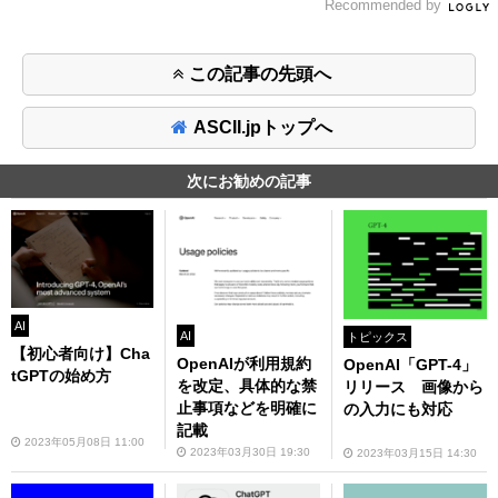
Recommended by
この記事の先頭へ
ASCII.jpトップへ
次にお勧めの記事
AI
AI
トピックス
【初心者向け】Cha
OpenAIが利用規約
OpenAI「GPT-4」
tGPTの始め方
を改定、具体的な禁
リリース 画像から
止事項などを明確に
の入力にも対応
記載
2023年05月08日 11:00
2023年03月30日 19:30
2023年03月15日 14:30