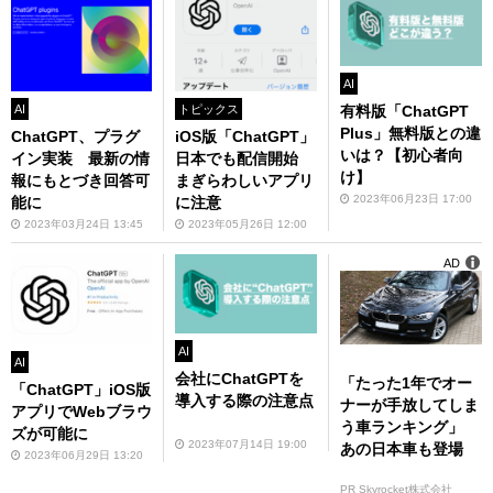
AI
有料版「ChatGPT
AI
トピックス
Plus」無料版との違
ChatGPT、プラグ
iOS版「ChatGPT」
いは？【初心者向
イン実装 最新の情
日本でも配信開始
け】
報にもとづき回答可
まぎらわしいアプリ
2023年06月23日 17:00
能に
に注意
2023年03月24日 13:45
2023年05月26日 12:00
AD
AI
AI
会社にChatGPTを
「たった1年でオー
「ChatGPT」iOS版
導入する際の注意点
ナーが手放してしま
アプリでWebブラウ
う車ランキング」
ズが可能に
2023年07月14日 19:00
あの日本車も登場
2023年06月29日 13:20
PR Skyrocket株式会社