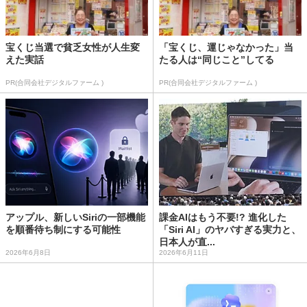
宝くじ当選で貧乏女性が人生変
「宝くじ、運じゃなかった」当
えた実話
たる人は“同じこと”してる
PR(合同会社デジタルファーム )
PR(合同会社デジタルファーム )
アップル、新しいSiriの一部機能
課金AIはもう不要!? 進化した
を順番待ち制にする可能性
「Siri AI」のヤバすぎる実力と、
日本人が直...
2026年6月8日
2026年6月11日