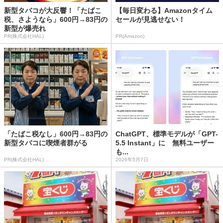
新型タバコが大反響！「たばこ
【毎日変わる】Amazonタイム
税、さようなら」600円→83円の
セールが見逃せない！
新型が爆売れ
PR(株式会社HAL)
PR(Amazon)
「たばこ税なし」600円→83円の
ChatGPT、標準モデルが「GPT-
新型タバコに喫煙者群がる
5.5 Instant」に 無料ユーザー
も...
PR(株式会社HAL)
2026年5月7日