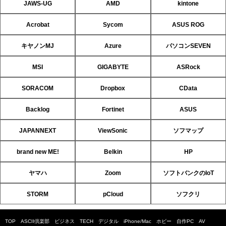
JAWS-UG
AMD
kintone
Acrobat
Sycom
ASUS ROG
キヤノンMJ
Azure
パソコンSEVEN
MSI
GIGABYTE
ASRock
SORACOM
Dropbox
CData
Backlog
Fortinet
ASUS
JAPANNEXT
ViewSonic
ソフマップ
brand new ME!
Belkin
HP
ヤマハ
Zoom
ソフトバンクのIoT
STORM
pCloud
ソフクリ
TOP
ASCII倶楽部
ビジネス
TECH
デジタル
iPhone/Mac
ホビー
自作PC
AV