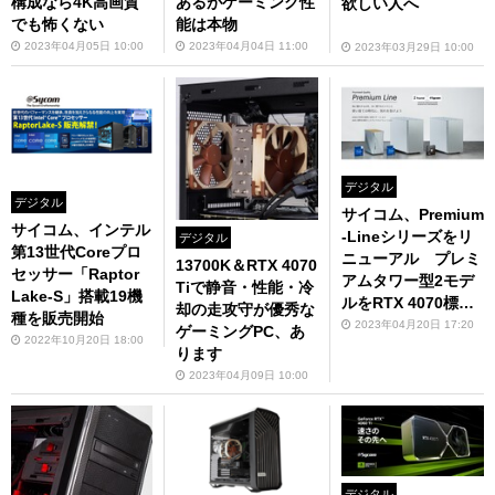
構成なら4K高画質
あるがゲーミング性
欲しい人へ
でも怖くない
能は本物
2023年04月05日 10:00
2023年04月04日 11:00
2023年03月29日 10:00
デジタル
デジタル
サイコム、Premium
サイコム、インテル
-Lineシリーズをリ
デジタル
第13世代Coreプロ
ニューアル プレミ
13700K＆RTX 4070
セッサー「Raptor
アムタワー型2モデ
Tiで静音・性能・冷
Lake-S」搭載19機
ルをRTX 4070標準
却の走攻守が優秀な
種を販売開始
搭載に
2023年04月20日 17:20
ゲーミングPC、あ
2022年10月20日 18:00
ります
2023年04月09日 10:00
デジタル