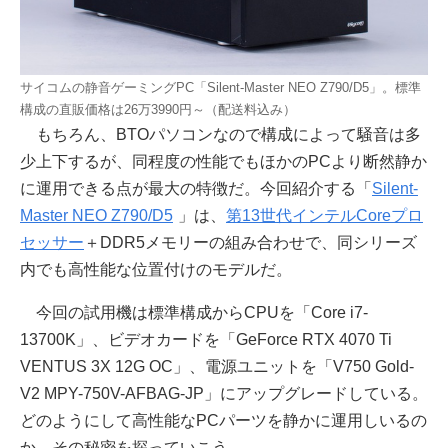
サイコムの静音ゲーミングPC「Silent-Master NEO Z790/D5」。標準
構成の直販価格は26万3990円～（配送料込み）
もちろん、BTOパソコンなので構成によって騒音は多
少上下するが、同程度の性能でもほかのPCより断然静か
に運用できる点が最大の特徴だ。今回紹介する「
Silent-
Master NEO Z790/D5
」は、
第13世代インテルCoreプロ
セッサー
＋DDR5メモリーの組み合わせで、同シリーズ
内でも高性能な位置付けのモデルだ。
今回の試用機は標準構成からCPUを「Core i7-
13700K」、ビデオカードを「GeForce RTX 4070 Ti
VENTUS 3X 12G OC」、電源ユニットを「V750 Gold-
V2 MPY-750V-AFBAG-JP」にアップグレードしている。
どのようにして高性能なPCパーツを静かに運用しいるの
か。その秘密を探っていこう。