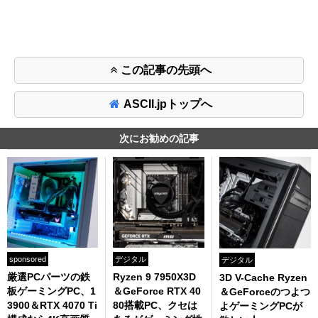
この記事の先頭へ
ASCII.jpトップへ
次にお勧めの記事
sponsored
デジタル
デジタル
厳選PCパーツの鉄
Ryzen 9 7950X3D
3D V-Cache Ryzen
板ゲーミングPC、1
＆GeForce RTX 40
＆GeForceのつよつ
3900＆RTX 4070 Ti
80搭載PC、クセは
よゲーミングPCが