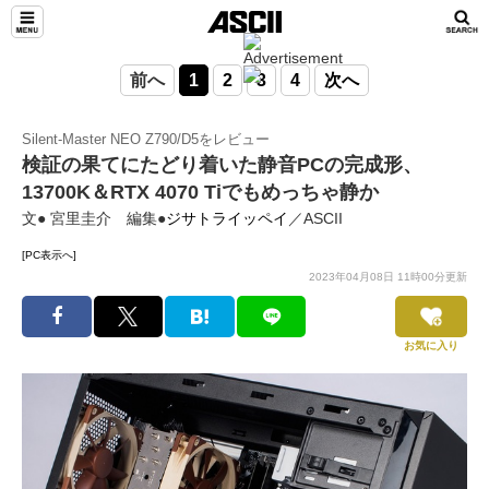
前へ
1
2
3
4
次へ
Silent-Master NEO Z790/D5をレビュー
検証の果てにたどり着いた静音PCの完成形、
13700K＆RTX 4070 Tiでもめっちゃ静か
文● 宮里圭介 編集●
ジサトライッペイ
／ASCII
[PC表示へ]
2023年04月08日 11時00分更新
お気に入り