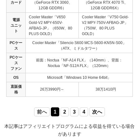
カード
（GeForce RTX 3060、
（GeForce RTX 4070 Ti、
12GB GDDR6）
12GB GDDR6X）
Cooler Master「V650
Cooler Master「V750 Gold-
電源
Gold-V2 MPY-650V-
V2 MPY-750V-AFBAG-JP」
ユニッ
AFBAG-JP」（650W、80
（750W、80 PLUS
ト
PLUS GOLD）
GOLD）
PCケー
Cooler Master「Silencio S600 MCS-S600-KN5N-S00」
ス
（ATX、ミドルタワー）
PCケー
前面：Noctua「NF-A14 FLX」（140mm）、背面：
ス
Noctua「NF-S12A FLX」（120mm）
ファン
OS
Microsoft「Windows 10 Home 64bit」
直販価
26万3990円～
38万1410円
格
前へ
1
2
3
4
次へ
本記事はアフィリエイトプログラムによる収益を得ている場合
があります