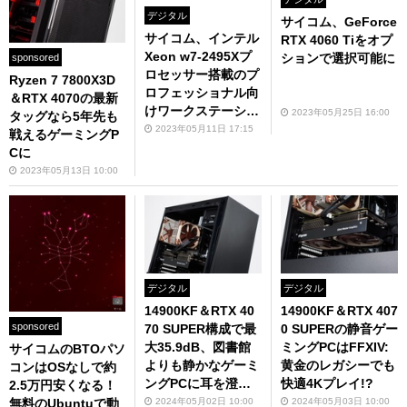
デジタル
サイコム、GeForce
サイコム、インテル
RTX 4060 Tiをオプ
Xeon w7-2495Xプ
ションで選択可能に
sponsored
ロセッサー搭載のプ
Ryzen 7 7800X3D
ロフェッショナル向
＆RTX 4070の最新
けワークステーショ
2023年05月25日 16:00
タッグなら5年先も
ン「Lepton WS390
2023年05月11日 17:15
戦えるゲーミングP
0W790」を発売
Cに
2023年05月13日 10:00
デジタル
デジタル
14900KF＆RTX 40
14900KF＆RTX 407
sponsored
70 SUPER構成で最
0 SUPERの静音ゲー
大35.9dB、図書館
ミングPCはFFXIV:
サイコムのBTOパソ
よりも静かなゲーミ
黄金のレガシーでも
コンはOSなしで約
ングPCに耳を澄ま
快適4Kプレイ!?
2.5万円安くなる！
す
2024年05月02日 10:00
2024年05月03日 10:00
無料のUbuntuで動