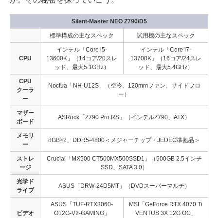
Silent-Master NEO Z790/D5
標準構成の主なスペック
試用機の主なスペック
インテル「Core i5-
インテル「Core i7-
CPU
13600K」（14コア/20スレ
13700K」（16コア/24スレ
ッド、最大5.1GHz）
ッド、最大5.4GHz）
CPU
Noctua「NH-U12S」（空冷、120mmファン、サイドフロ
クーラ
ー）
ー
マザー
ASRock「Z790 Pro RS」（インテルZ790、ATX）
ボード
メモリ
8GB×2、DDR5-4800＜メジャーチップ・JEDEC準拠品＞
ー
ストレ
Crucial「MX500 CT500MX500SSD1」（500GB 2.5インチ
ージ
SSD、SATA 3.0）
光学ド
ASUS「DRW-24D5MT」（DVDスーパーマルチ）
ライブ
ASUS「TUF-RTX3060-
MSI「GeForce RTX 4070 Ti
ビデオ
O12G-V2-GAMING」
VENTUS 3X 12G OC」