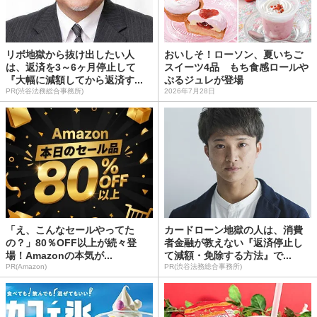
リボ地獄から抜け出したい人
おいしそ！ローソン、夏いちご
は、返済を3～6ヶ月停止して
スイーツ4品 もち食感ロールや
『大幅に減額してから返済す...
ぷるジュレが登場
PR(渋谷法務総合事務所)
2026年7月28日
「え、こんなセールやってた
カードローン地獄の人は、消費
の？」80％OFF以上が続々登
者金融が教えない『返済停止し
場！Amazonの本気が...
て減額・免除する方法』で...
PR(Amazon)
PR(渋谷法務総合事務所)