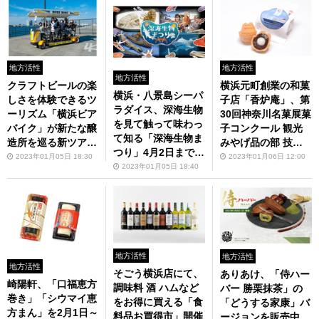
地方活性
地方活性
地方活性
クラフトビールの楽
横浜元町創業の和菓
横浜・八景島シーパ
しさを体験できるツ
子店「香炉庵」、第
ラダイス、深海生物
ーリズム「横浜ビア
30回神奈川名菓展菓
を見て触って味わっ
バイク」が新たな醸
子コンクール 観光
て知る「深海生物ま
造所を巡る新ツアー
みやげ品の部 技術
つり」4月2日まで開
をスタート！
賞を受賞
2023年01月05日 18:30
2023年01月06日 12:00
催中
2023年01月05日 18:40
地方活性
地方活性
地方活性
そごう横浜店にて、
ありあけ、「侍ハー
崎陽軒、「口福恵方
調味料 酒 ハムなど
バー 勝栗抹茶」の
巻き」「シウマイ恵
をお得に買える「食
「どうする家康」バ
方まん」を2月1日～
料品お買得市」開催
ージョンを販売中