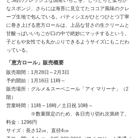
と5粒のフレッシュな国産いちごを、しっとりと柔らか
なスポンジ、さらには海苔に見立てたココア風味のクレ
ープ生地で包んでいる。パティシエがひとつひとつ丁寧
に巻き上げる恵方ロールは、上品な甘さの生クリームと
甘酸っぱいいちごが口の中で絶妙にマッチするという。
子どもや女性でも丸かぶりできるようサイズにもこだわ
っている。
「恵方ロール」販売概要
販売期間：1月28日～2月3日
予約開始：1月16日 11時～
販売場所：グルメ＆スーベニール「アイ マリーナ」（2
階）
営業時間：11時～18時／土日祝 10時～
※数量限定のため、各日売り切れ次第終了。
料金：1296円
サイズ：長さ12㎝、直径4㎝