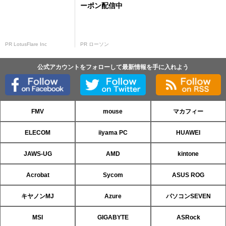
ーポン配信中
PR LotusFlare Inc
PR ローソン
公式アカウントをフォローして最新情報を手に入れよう
FMV
mouse
マカフィー
ELECOM
iiyama PC
HUAWEI
JAWS-UG
AMD
kintone
Acrobat
Sycom
ASUS ROG
キヤノンMJ
Azure
パソコンSEVEN
MSI
GIGABYTE
ASRock