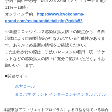
予約・問い合わせ：045-223-2366（アイ マリーナ直通／
11時～18時）
オンライン予約：
https://www.icyokohama-
grand.com/restaurant/detail.php?rpid=53
※新型コロナウイルス感染症拡大防止の観点から、各自
治体により自粛要請等が行なわれている可能性がありま
す。あらかじめ最新の情報をご確認ください。
またお出かけの際は、手洗いやマスクの着用、咳エチケ
ットなどの感染拡大の防止に充分ご協力いただくようお
願いいたします。
■関連サイト
恵方ロール
ヨコハマ グランド インターコンチネンタル ホテル
本記事はアフィリエイトプログラムによる収益を得ている場合