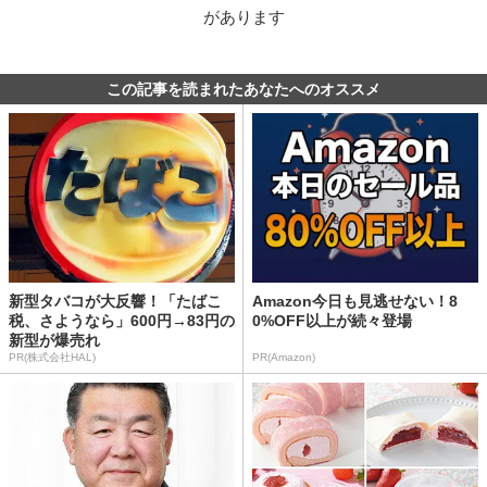
があります
この記事を読まれたあなたへのオススメ
新型タバコが大反響！「たばこ
Amazon今日も見逃せない！8
税、さようなら」600円→83円の
0%OFF以上が続々登場
新型が爆売れ
PR(株式会社HAL)
PR(Amazon)