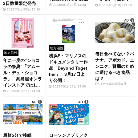
3日数量限定発売
2023年01月10日 14:30
2023年01月10日 14:50
2023年01月05日 15:30
AD
地方活性
地方活性
毎日食べてない？バ
横浜F・マリノスの
ナナ、アボカド、ニ
年に一度の“ショコ
ドキュメンタリー作
ンニク、腎臓のため
ラの祭典”「アムー
品「Beyond Toget
に避けるべき食品
ル・デュ・ショコ
her」、3月17日よ
は？
ラ」 髙島屋オンラ
り公開！
PR Skyrocket株式会社
インストアでは1月6
2023年01月16日 14:00
日10時より、髙島屋
2023年01月11日 14:50
各店では1月25日か
AD
AD
ら順次開催
最短5分で接続
ローソンアプリ／ク