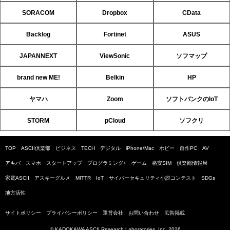
SORACOM
Dropbox
CData
Backlog
Fortinet
ASUS
JAPANNEXT
ViewSonic
ソフマップ
brand new ME!
Belkin
HP
ヤマハ
Zoom
ソフトバンクのIoT
STORM
pCloud
ソフクリ
TOP
ASCII倶楽部
ビジネス
TECH
デジタル
iPhone/Mac
ホビー
自作PC
AV
アキバ
スマホ
スタートアップ
プログラミング+
ゲーム
格安SIM
倶楽部情報局
家電ASCII
アスキーグルメ
MITTR
IoT
サイバーセキュリティ小説コンテスト
SDGs
地方活性
サイトポリシー
プライバシーポリシー
運営会社
お問い合わせ
広告掲載
© KADOKAWA ASCII Research Laboratories, Inc. 2026