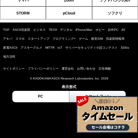
ヤマハ
Zoom
ソフトバンクのIoT
STORM
pCloud
ソフクリ
TOP
ASCII倶楽部
ビジネス
TECH
デジタル
iPhone/Mac
ホビー
自作PC
AV
アキバ
スマホ
スタートアップ
プログラミング+
ゲーム
格安SIM
倶楽部情報局
家電ASCII
アスキーグルメ
MITTR
IoT
サイバーセキュリティ小説コンテスト
SDGs
地方活性
サイトポリシー
プライバシーポリシー
運営会社
お問い合わせ
広告掲載
© KADOKAWA ASCII Research Laboratories, Inc. 2026
表示形式
PC
スマートフォン