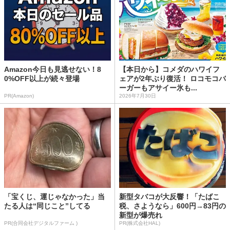
Amazon今日も見逃せない！8
【本日から】コメダのハワイフ
0%OFF以上が続々登場
ェアが2年ぶり復活！ ロコモコバ
ーガーもアサイー氷も...
PR(Amazon)
2026年7月30日
「宝くじ、運じゃなかった」当
新型タバコが大反響！「たばこ
たる人は“同じこと”してる
税、さようなら」600円→83円の
新型が爆売れ
PR(合同会社デジタルファーム )
PR(株式会社HAL)