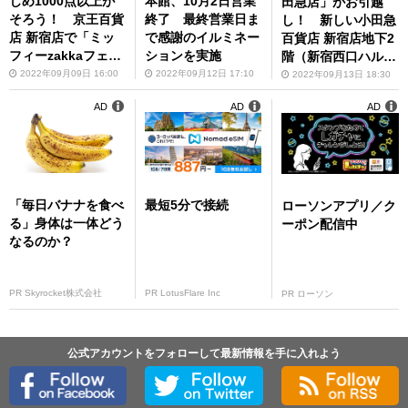
じめ1000点以上が
本館、10月2日営業
田急店」がお引越
そろう！ 京王百貨
終了 最終営業日ま
し！ 新しい小田急
店 新宿店で「ミッ
で感謝のイルミネー
百貨店 新宿店地下2
フィーzakkaフェス
ションを実施
階（新宿西口ハル
タ」を初開催
ク）にて営業開始
2022年09月09日 16:00
2022年09月12日 17:10
2022年09月13日 18:30
AD
AD
AD
「毎日バナナを食べ
最短5分で接続
ローソンアプリ／ク
る」身体は一体どう
ーポン配信中
なるのか？
PR Skyrocket株式会社
PR LotusFlare Inc
PR ローソン
公式アカウントをフォローして最新情報を手に入れよう