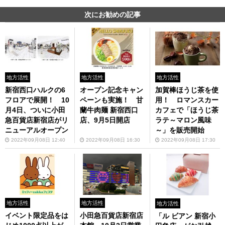
次にお勧めの記事
地方活性
地方活性
地方活性
新宿西口ハルクの6
オープン記念キャン
加賀棒ほうじ茶を使
フロアで展開！ 10
ペーンも実施！ 甘
用！ ロマンスカー
月4日、ついに小田
蘭牛肉麺 新宿西口
カフェで「ほうじ茶
急百貨店新宿店がリ
店、9月5日開店
ラテ～マロン風味
ニューアルオープン
～」を販売開始
2022年09月08日 12:40
2022年09月08日 16:30
2022年09月08日 17:30
地方活性
地方活性
地方活性
イベント限定品をは
小田急百貨店新宿店
「ル ビアン 新宿小