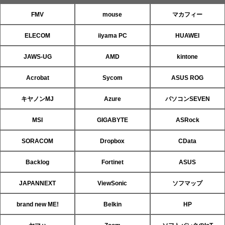
FMV
mouse
マカフィー
ELECOM
iiyama PC
HUAWEI
JAWS-UG
AMD
kintone
Acrobat
Sycom
ASUS ROG
キヤノンMJ
Azure
パソコンSEVEN
MSI
GIGABYTE
ASRock
SORACOM
Dropbox
CData
Backlog
Fortinet
ASUS
JAPANNEXT
ViewSonic
ソフマップ
brand new ME!
Belkin
HP