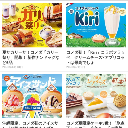
夏だカリーだ！コメダ「カリー
コメダ初！「Kiri」コラボフラッ
祭り」開幕！ 新作ナンドッグな
ペ クリームチーズ×アプリコッ
ど6品
トは最高でしょ
2026年6月18日
2026年7月2日
沖縄限定、コメダ初のアイスサ
コメダ夏限定ケーキ3種！「氷点