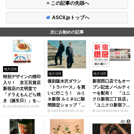
この記事の先頭へ
ASCII.jpトップへ
次にお勧めの記事
地方活性
地方活性
地方活性
特別デザインの焼印
復刻版水沢ダウン
新宿西口店でもオー
入り！ 京王百貨店
「トラバース」を買
プン記念ノベルティ
新宿店の文明堂で
いに行こう！ ルミ
ーを配布！ 「ユニ
「ドラえもんどら焼
ネ新宿 ルミネ1に期
クロ新宿三丁目店」
き（誕生日）」を販
間限定ショップ「D
「ユニクロ新宿フラ
売
2022年08月22日 14:00
ESCENTE ルミネ新
ッグス店」が順次オ
2022年08月24日 15:10
2022年08月30日 16:40
宿」が9月1日～202
ープン
AD
3年1月31日オープ
ン