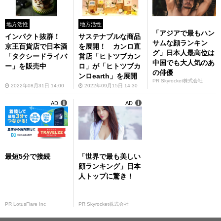
地方活性
地方活性
「アジアで最もハン
インパクト抜群！
サステナブルな商品
サムな顔ランキン
京王百貨店で日本酒
を展開！ カンロ直
グ」日本人最高位は
「タクシードライバ
営店「ヒトツブカン
中国でも大人気のあ
ー」を販売中
ロ」が「ヒトツブカ
の俳優
ンロearth」を展開
PR Skyrocket株式会社
2022年08月31日 14:00
2022年09月15日 14:30
AD
AD
最短5分で接続
「世界で最も美しい
顔ランキング」日本
人トップに驚き！
PR LotusFlare Inc
PR Skyrocket株式会社