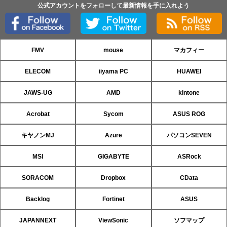
公式アカウントをフォローして最新情報を手に入れよう
FMV
mouse
マカフィー
ELECOM
iiyama PC
HUAWEI
JAWS-UG
AMD
kintone
Acrobat
Sycom
ASUS ROG
キヤノンMJ
Azure
パソコンSEVEN
MSI
GIGABYTE
ASRock
SORACOM
Dropbox
CData
Backlog
Fortinet
ASUS
JAPANNEXT
ViewSonic
ソフマップ