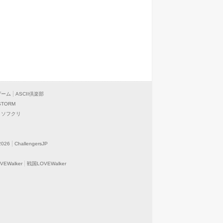
ゲーム
ASCII倶楽部
STORM
ソフクリ
2026
ChallengersJP
EWalker
戦国LOVEWalker