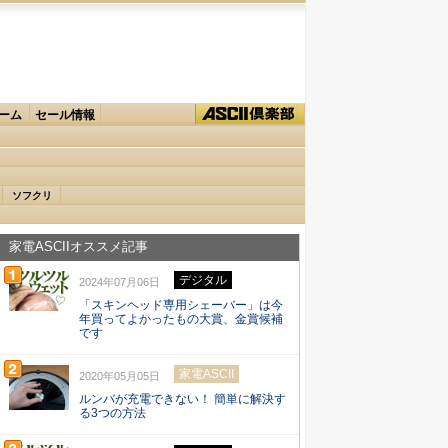
ーム
セール情報
ソフクリ
家電ASCIIオススメ記事
デジタル
2024年07月06日
「スキンヘッド専用シェーバー」は今
年買ってよかったもの大賞、金賞候補
です
家電ASCII
2020年05月05日
ルンバが充電できない！ 簡単に解決す
る3つの方法