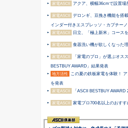
アクア、横幅36cmで設置場
家電ASCII
デロンギ、豆挽き機能を搭載
家電ASCII
インダー付きエスプレッソ・カプチーノ
日立、「極上新米」コースを追
家電ASCII
食器洗い機が欲しくなった理
家電ASCII
「家電のプロ」が選ぶオススメ商
家電ASCII
BESTBUY AWARD」結果発表
この夏の鉄板家電を体験！ アスキー
地方活性
を発表
「ASCII BESTBUY AWA
家電ASCII
家電プロ700名以上のおすす
家電ASCII