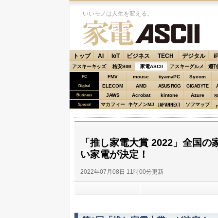
いいモノは人生を変える。
家電ASCII
トップ
AI
IoT
ビジネス
TECH
デジタル
i
アスキーキッズ
格安SIM
家電ASCII
アスキーグルメ
週刊
FMV
mouse
iiyamaPC
Sycom
PC
ELECOM
AMD
ASUS ROG
Digital
GIGABYTE
JAWS
Acrobat
kintone
Azure
Business
S
JAPANNEXT
マカフィー
キヤノンMJ
ソフマップ
Special
「推し家電大賞 2022」全国
い家電が決定！
2022年07月08日 11時00分更新