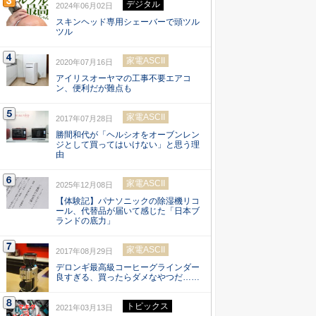
デジタル
2024年06月02日
スキンヘッド専用シェーバーで頭ツル
ツル
家電ASCII
2020年07月16日
アイリスオーヤマの工事不要エアコ
ン、便利だが難点も
家電ASCII
2017年07月28日
勝間和代が「ヘルシオをオーブンレン
ジとして買ってはいけない」と思う理
由
家電ASCII
2025年12月08日
【体験記】パナソニックの除湿機リコ
ール、代替品が届いて感じた「日本ブ
ランドの底力」
家電ASCII
2017年08月29日
デロンギ最高級コーヒーグラインダー
良すぎる、買ったらダメなやつだ……
トピックス
2021年03月13日