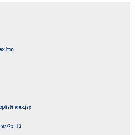
ex.html
plist/index.jsp
ents/?p=13