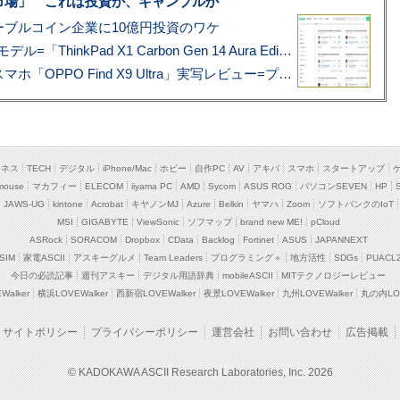
市場」 これは投資か、ギャンブルか
ブルコイン企業に10億円投資のワケ
あこがれの旗艦モバイルノートPC最新モデル=「ThinkPad X1 Carbon Gen 14 Aura Edition」実機レビュー
ハッセルブラッド搭載の頂上カメラ・スマホ「OPPO Find X9 Ultra」実写レビュー=プロが本気で徹底撮影しました!!
ジネス
TECH
デジタル
iPhone/Mac
ホビー
自作PC
AV
アキバ
スマホ
スタートアップ
mouse
マカフィー
ELECOM
iiyama PC
AMD
Sycom
ASUS ROG
パソコンSEVEN
HP
JAWS-UG
kintone
Acrobat
キヤノンMJ
Azure
Belkin
ヤマハ
Zoom
ソフトバンクのIoT
MSI
GIGABYTE
ViewSonic
ソフマップ
brand new ME!
pCloud
ASRock
SORACOM
Dropbox
CData
Backlog
Fortinet
ASUS
JAPANNEXT
SIM
家電ASCII
アスキーグルメ
Team Leaders
プログラミング＋
地方活性
SDGs
PUACL
今日の必読記事
週刊アスキー
デジタル用語辞典
mobileASCII
MITテクノロジーレビュー
alker
横浜LOVEWalker
西新宿LOVEWalker
夜景LOVEWalker
九州LOVEWalker
丸の内LOV
サイトポリシー
プライバシーポリシー
運営会社
お問い合わせ
広告掲載
© KADOKAWA ASCII Research Laboratories, Inc. 2026