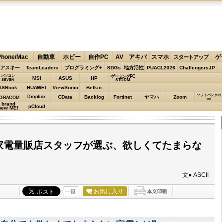
Phone/Mac
自動車
ホビー
自作PC
AV
アキバ
スマホ
ゲ
スタートアップ
アスキー
TeamLeaders
プログラミング+
SDGs
地方活性
PUACL2026
ChallengersJP
パソコン
ゲーミングPC
MSI
ASUS
HP
STORM
SEVEN
ASRock
HUAWEI
ViewSonic
Belkin
ソフトバンクの
Dropbox
CData
Backlog
Fortinet
ヤマハ
Zoom
ORACOM
IoT
brand
pCloud
new ME!
の家電量販店スタッフが選ぶ、欲しくてたまらな
文● ASCII
お気に入り
一覧