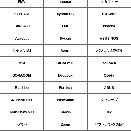
FMV
mouse
マカフィー
ELECOM
iiyama PC
HUAWEI
JAWS-UG
AMD
kintone
Acrobat
Sycom
ASUS ROG
キヤノンMJ
Azure
パソコンSEVEN
MSI
GIGABYTE
ASRock
SORACOM
Dropbox
CData
Backlog
Fortinet
ASUS
JAPANNEXT
ViewSonic
ソフマップ
brand new ME!
Belkin
HP
ヤマハ
Zoom
ソフトバンクのIoT