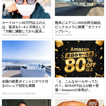
カードローン50万円以上の人
熊本にエアコン300台即日納品、
は、返済を3～6ヶ月停止して
ビックカメラに称賛「大ファイ
『大幅に減額してから返済...
ンプレー」
PR(渋谷法務総合事務所)
2026年7月30日
全国の絶景ポイントにサウナ付
「え、こんなセールやってた
きのシェア別荘を展開
の？」80％OFF以上が続々登
場！Amazonの本気が...
PR(COCO VILLA on GOETHE)
PR(Amazon)