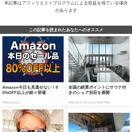
本記事はアフィリエイトプログラムによる収益を得ている場合
があります
この記事を読まれたあなたへのオススメ
Amazon今日も見逃せない！8
全国の絶景ポイントにサウナ付
0%OFF以上が続々登場
きのシェア別荘を展開
PR(Amazon)
PR(COCO VILLA on GOETHE)