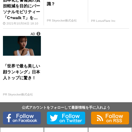
効率化と警備員の負
識？
担軽減を目的にパー
ソナルモビリティー
「C+walk T」を常
PR Skyrocket株式会社
PR LotusFlare Inc
駐警備サービスに導
2021年10月04日 18:10
入
AD
「世界で最も美しい
顔ランキング」日本
人トップに驚き！
PR Skyrocket株式会社
公式アカウントをフォローして最新情報を手に入れよう