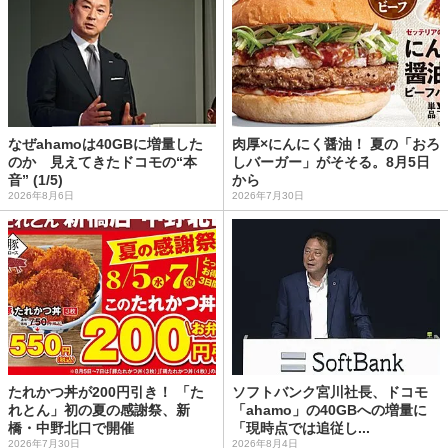
なぜahamoは40GBに増量した
肉厚×にんにく醤油！ 夏の「おろ
のか 見えてきたドコモの“本
しバーガー」がそそる。8月5日
音” (1/5)
から
2026年8月6日
2026年7月30日
たれかつ丼が200円引き！ 「た
ソフトバンク宮川社長、ドコモ
れとん」初の夏の感謝祭、新
「ahamo」の40GBへの増量に
橋・中野北口で開催
「現時点では追従し...
2026年7月30日
2026年8月4日