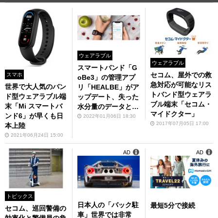
ウェアラブル
ウェアラブル
スマートバンド「G
セコム、屋外での救
スマホ
oBe3」の管理アプ
急対応が可能なリス
世界で大人気のバン
リ「HEALBE」がア
トバンド型ウェアラ
ド型ウェアラブル端
ップデート、失った
ブル端末「セコム・
末「Mi スマートバ
水分量のデータと水
マイドクター」
ンド6」が早くも日
分バランスのレベル
2022年01月06日 18:30
2017年07月05日 17:00
本上陸
のグラフが表示
2021年06月24日 15:00
AD
AD
トピックス
日本人の「バック駐
最短5分で接続
セコム、巡回警備の
車」世界では非常