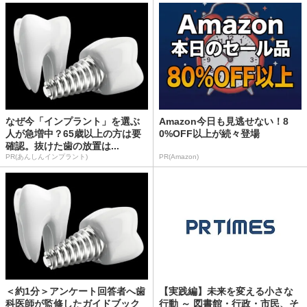
なぜ今「インプラント」を選ぶ
Amazon今日も見逃せない！8
人が急増中？65歳以上の方は要
0%OFF以上が続々登場
確認。抜けた歯の放置は...
PR(あんしんインプラント)
PR(Amazon)
＜約1分＞アンケート回答者へ歯
【実践編】未来を変える小さな
科医師が監修したガイドブック
行動 ～ 図書館・行政・市民、そ