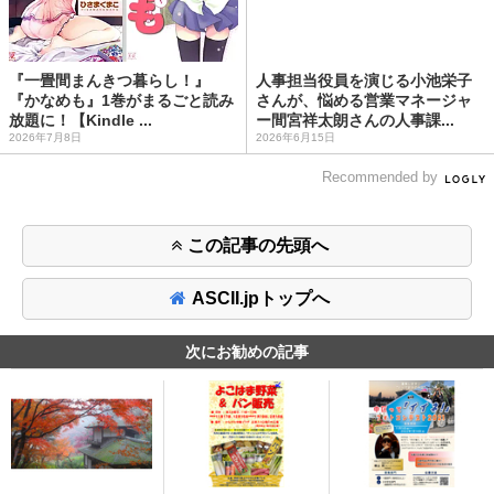
『一畳間まんきつ暮らし！』
人事担当役員を演じる小池栄子
『かなめも』1巻がまるごと読み
さんが、悩める営業マネージャ
放題に！【Kindle ...
ー間宮祥太朗さんの人事課...
2026年7月8日
2026年6月15日
Recommended by
この記事の先頭へ
ASCII.jpトップへ
次にお勧めの記事