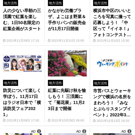
地方活性
地方活性
地方活性
人の少ない早朝の三
かながわ労働プラ
横浜市中区のいいと
渓園で紅葉を楽し
ザ、よこはま野菜＆
ころを写真に撮って
む、1日50名限定の
手作りパンの販売会
応募しよう！ 「中
紅葉企画がスタート
が11月17日開催
区って『イイネ！』
フォトコンテスト20
21」2022年1月14日
2021年11月26日 17:10
2021年11月11日 15:00
2021年11月10日 15:30
まで開催中
地方活性
地方活性
地方活性
防災について楽しく
紅葉に先駆け秋を愉
市営バスとウォーキ
学ぼう。11月17日
しもう！ 三渓園に
ングで横浜の名所を
はラジオ日本で「横
て「菊花展」11月2
まわろう！ 「みな
浜防災フェア202
3日まで開催
とぶらりスタンプイ
1」
ベント」2022年3月
31日まで開催
2021年11月09日 17:00
2021年10月29日 09:00
2021年10月13日 16:20
AD
AD
AD