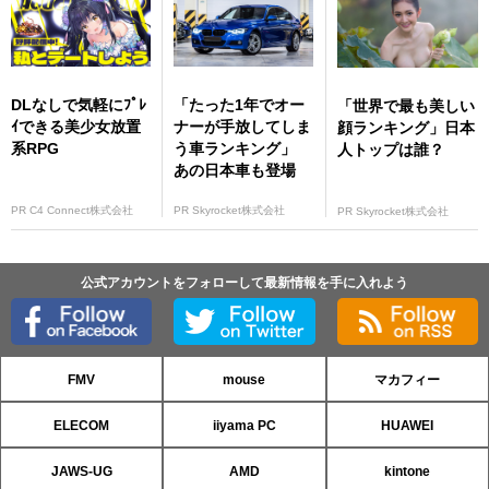
DLなしで気軽にﾌﾟﾚ
「たった1年でオー
「世界で最も美しい
ｲできる美少女放置
ナーが手放してしま
顔ランキング」日本
系RPG
う車ランキング」
人トップは誰？
あの日本車も登場
PR C4 Connect株式会社
PR Skyrocket株式会社
PR Skyrocket株式会社
公式アカウントをフォローして最新情報を手に入れよう
FMV
mouse
マカフィー
ELECOM
iiyama PC
HUAWEI
JAWS-UG
AMD
kintone