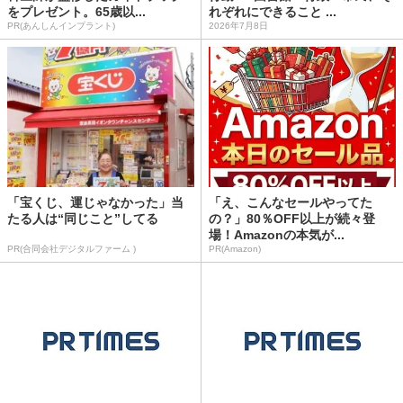
をプレゼント。65歳以...
れぞれにできること ...
PR(あんしんインプラント)
2026年7月8日
「宝くじ、運じゃなかった」当
「え、こんなセールやってた
たる人は“同じこと”してる
の？」80％OFF以上が続々登
場！Amazonの本気が...
PR(合同会社デジタルファーム )
PR(Amazon)