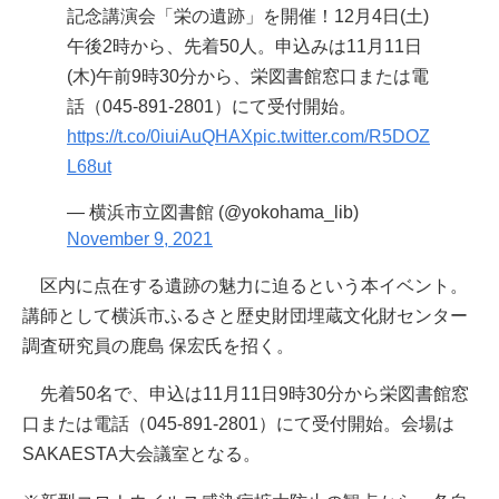
記念講演会「栄の遺跡」を開催！12月4日(土)
午後2時から、先着50人。申込みは11月11日
(木)午前9時30分から、栄図書館窓口または電
話（045-891-2801）にて受付開始。
https://t.co/0iuiAuQHAX
pic.twitter.com/R5DOZ
L68ut
— 横浜市立図書館 (@yokohama_lib)
November 9, 2021
区内に点在する遺跡の魅力に迫るという本イベント。
講師として横浜市ふるさと歴史財団埋蔵文化財センター
調査研究員の鹿島 保宏氏を招く。
先着50名で、申込は11月11日9時30分から栄図書館窓
口または電話（045-891-2801）にて受付開始。会場は
SAKAESTA大会議室となる。