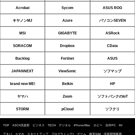
Acrobat
Sycom
ASUS ROG
キヤノンMJ
Azure
パソコンSEVEN
MSI
GIGABYTE
ASRock
SORACOM
Dropbox
CData
Backlog
Fortinet
ASUS
JAPANNEXT
ViewSonic
ソフマップ
brand new ME!
Belkin
HP
ヤマハ
Zoom
ソフトバンクのIoT
STORM
pCloud
ソフクリ
TOP
ASCII倶楽部
ビジネス
TECH
デジタル
iPhone/Mac
ホビー
自作PC
AV
アキバ
スマホ
スタートアップ
プログラミング+
ゲーム
格安SIM
倶楽部情報局