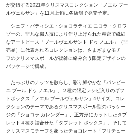
が交錯する2021年クリスマスコレクション「ノエル ブー
ルヴェルサン」を11月上旬に各店舗で発売予定。
シェフ・パティシエ・ショコラティエ ニコラ・クロワ
ゾーの、非凡な職人技により作り上げられた精密で繊細
なアートピース「ブールヴェルサント ドゥ ノエル」（非
売品）に代表されるコレクションは、さまざまなモチー
フのクリスマスボールが複雑に絡み合う限定デザインの
パッケージで構成。
たっぷりのナッツを散らし、彩り鮮やかな「パンピー
ユ ブール ドゥ ノエル」、２種の限定レシピ入りのギフ
トボックス「ノエル ブールヴェルサン」4サイズ、コレ
クションのテーマであるクリスマスボール型のパッケー
ジの「ショコラ カレンダー」、正方形にカットしたタブ
レット４種を詰合せた「タブレット ボックス」、そして
クリスマスモチーフを象ったチョコレート「フリチュー