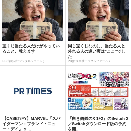
宝くじ当たる人だけがやってい
同じ宝くじなのに、当たる人と
ること、教えます
外れる人の違い実は“ここ”でし
た
PR(合同会社デジタルファーム )
PR(合同会社デジタルファーム )
【CASETiFY】MARVEL『スパ
『白き鋼鉄のX 1+2』のSwitch 2
イダーマン：ブランド・ニュ
／Switchダウンロード版の予約
ー・デイ』 x ...
を開...