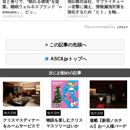
音と香りで、“眠れる環境”を提
池伝株式会社、サプライチェー
案。睡眠ウェルネスブランド「n
ン攻撃に備え、情報漏洩対策を
emcaro」、ビッ...
強化するため「ヒト」を軸...
2026年5月15日
2026年5月19日
Recommended by
この記事の先頭へ
ASCII.jpトップへ
次にお勧めの記事
地方活性
地方活性
地方活性
クリスマスディナー
物語を楽しむクリス
連載【新宿／ホテ
をルームサービスで
マスツリーはいか
ル】お一人様バーデ