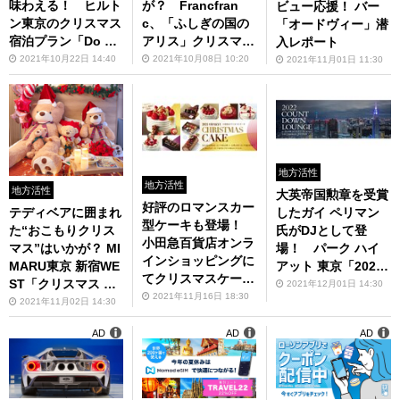
味わえる！ ヒルト
が？ Francfran
ビュー応援！ バー
ン東京のクリスマス
c、「ふしぎの国の
「オードヴィー」潜
宿泊プラン「Do No
アリス」クリスマス
入レポート
t Disturb」の予約
ツリーをオンライン
2021年10月22日 14:40
2021年10月08日 10:20
2021年11月01日 11:30
受付を11月1日から
販売中
開始
地方活性
地方活性
地方活性
大英帝国勲章を受賞
好評のロマンスカー
テディベアに囲まれ
したガイ ペリマン
型ケーキも登場！
た“おこもりクリス
氏がDJとして登
小田急百貨店オンラ
マス”はいかが？ MI
場！ パーク ハイ
インショッピングに
MARU東京 新宿WE
アット 東京「2022
てクリスマスケーキ
ST「クリスマス テ
カウントダウン ラ
2021年12月01日 14:30
予約受付中
2021年11月16日 18:30
ディルーム」12月1
ウンジ」を開催
2021年11月02日 14:30
日から
AD
AD
AD