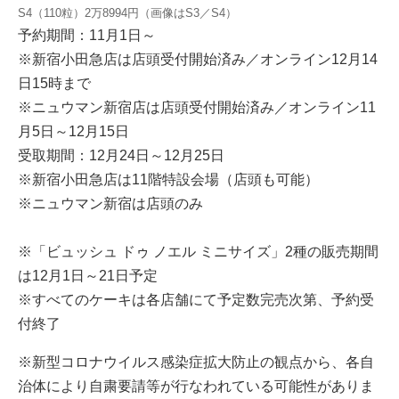
S4（110粒）2万8994円（画像はS3／S4）
予約期間：11月1日～
※新宿小田急店は店頭受付開始済み／オンライン12月14
日15時まで
※ニュウマン新宿店は店頭受付開始済み／オンライン11
月5日～12月15日
受取期間：12月24日～12月25日
※新宿小田急店は11階特設会場（店頭も可能）
※ニュウマン新宿は店頭のみ
※「ビュッシュ ドゥ ノエル ミニサイズ」2種の販売期間
は12月1日～21日予定
※すべてのケーキは各店舗にて予定数完売次第、予約受
付終了
※新型コロナウイルス感染症拡大防止の観点から、各自
治体により自粛要請等が行なわれている可能性がありま