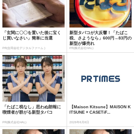
「玄関に〇〇を置いた後に宝く
新型タバコが大反響！「たばこ
じ買いなさい」簡単に当選
税、さようなら」600円→83円の
新型が爆売れ
PR(合同会社デジタルファーム )
PR(株式会社HAL)
「たばこ税なし」思わぬ朗報に
【Maison Kitsune】MAISON K
喫煙者が群がる新型タバコ
ITSUNE × CASETiF...
PR(株式会社HAL)
2026年6月8日