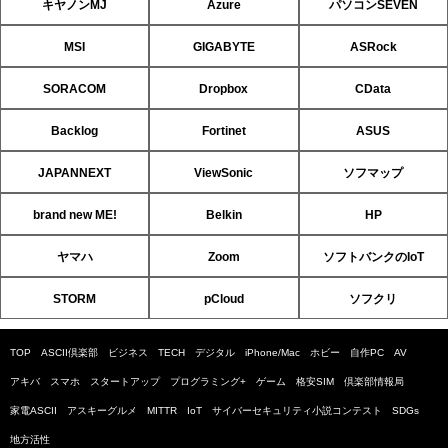
キヤノンMJ
Azure
パソコンSEVEN
MSI
GIGABYTE
ASRock
SORACOM
Dropbox
CData
Backlog
Fortinet
ASUS
JAPANNEXT
ViewSonic
ソフマップ
brand new ME!
Belkin
HP
ヤマハ
Zoom
ソフトバンクのIoT
STORM
pCloud
ソフクリ
TOP
ASCII倶楽部
ビジネス
TECH
デジタル
iPhone/Mac
ホビー
自作PC
AV
アキバ
スマホ
スタートアップ
プログラミング+
ゲーム
格安SIM
倶楽部情報局
家電ASCII
アスキーグルメ
MITTR
IoT
サイバーセキュリティ小説コンテスト
SDGs
地方活性