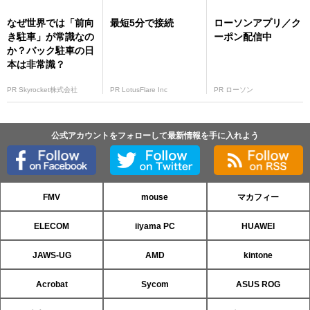
なぜ世界では「前向
最短5分で接続
ローソンアプリ／ク
き駐車」が常識なの
ーポン配信中
か？バック駐車の日
本は非常識？
PR Skyrocket株式会社
PR LotusFlare Inc
PR ローソン
公式アカウントをフォローして最新情報を手に入れよう
FMV
mouse
マカフィー
ELECOM
iiyama PC
HUAWEI
JAWS-UG
AMD
kintone
Acrobat
Sycom
ASUS ROG