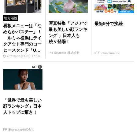
地方活性
写真特集「アジアで
最短5分で接続
看板メニューは「な
最も美しい顔ランキ
めらかバスチー」！
ング 」日本人も
ルミネ横浜にテイ
続々登場！
クアウト専門のコー
ヒースタンド「UNI
PR Skyrocket株式会社
PR LotusFlare Inc
COFFEE ROASTER
2021年11月10日 17:10
Y ルミネ横浜」がオ
AD
ープン
「世界で最も美しい
顔ランキング」日本
人トップに驚き！
PR Skyrocket株式会社