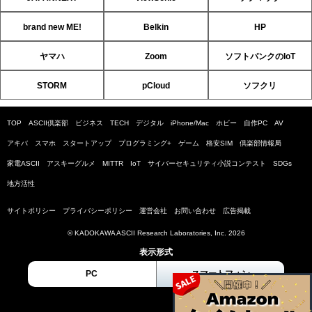
brand new ME!
Belkin
HP
ヤマハ
Zoom
ソフトバンクのIoT
STORM
pCloud
ソフクリ
TOP
ASCII倶楽部
ビジネス
TECH
デジタル
iPhone/Mac
ホビー
自作PC
AV
アキバ
スマホ
スタートアップ
プログラミング+
ゲーム
格安SIM
倶楽部情報局
家電ASCII
アスキーグルメ
MITTR
IoT
サイバーセキュリティ小説コンテスト
SDGs
地方活性
サイトポリシー
プライバシーポリシー
運営会社
お問い合わせ
広告掲載
© KADOKAWA ASCII Research Laboratories, Inc. 2026
表示形式
PC
スマートフォン