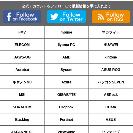
公式アカウントをフォローして最新情報を手に入れよう
FMV
mouse
マカフィー
ELECOM
iiyama PC
HUAWEI
JAWS-UG
AMD
kintone
Acrobat
Sycom
ASUS ROG
キヤノンMJ
Azure
パソコンSEVEN
MSI
GIGABYTE
ASRock
SORACOM
Dropbox
CData
Backlog
Fortinet
ASUS
JAPANNEXT
ViewSonic
ソフマップ