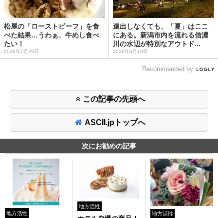
松屋の「ローストビーフ」を食
遠出しなくても、「夏」はここ
べた結果…うわぁ、牛めし食べ
にある。新潟市内を流れる信濃
たい！
川の水辺が特別なアウトド...
2026年7月29日
2026年6月19日
Recommended by
この記事の先頭へ
ASCII.jpトップへ
次にお勧めの記事
地方活性
地方活性
地方活性