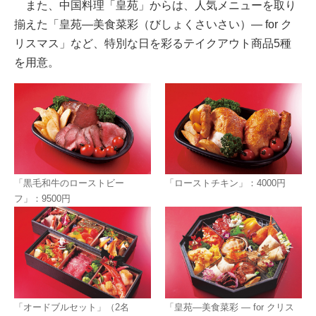
また、中国料理「皇苑」からは、人気メニューを取り
揃えた「皇苑―美食菜彩（びしょくさいさい）― for ク
リスマス」など、特別な日を彩るテイクアウト商品5種
を用意。
「黒毛和牛のローストビー
「ローストチキン」：4000円
フ」：9500円
「オードブルセット」（2名
「皇苑―美食菜彩 ― for クリス