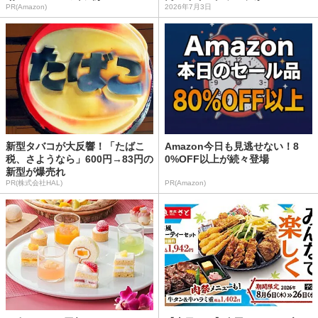
PR(Amazon)
2026年7月3日
新型タバコが大反響！「たばこ
Amazon今日も見逃せない！8
税、さようなら」600円→83円の
0%OFF以上が続々登場
新型が爆売れ
PR(株式会社HAL)
PR(Amazon)