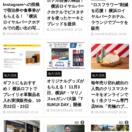
ホテル自慢の商品！
Instagramへの投稿
“ロスフラワー”削減
横浜ロイヤルパー
で宿泊券や食事券が
を応援！ 横浜ロイ
クホテルでピスタチ
もらえる！ 「横浜
ヤルパークホテル、
オを使ったケーキと
ロイヤルパークホテ
ラウンジでブーケを
ブレッドを提供
ルでの思い出の写
販売
2021年10月06日 15:15
真」コンテストの応
2021年09月17日 20:10
2021年10月01日 18:30
募を10月31日まで
受付中
地方活性
地方活性
地方活性
オリジナルグッズが
ギフトにもおすす
毎年売り切れ続出の
もらえる！ 11月3
め！ 横浜ロフトで
人気のクリスマスケ
日、横浜F・マリノ
ブレイリオ革製品名
ーキをオンラインで
スvsガンバ大阪「T
入れ実演販売会、10
も！生クリーム専門
SUKUI DAY」開催
月22日・23日
店Milk「究極のブッ
2021年10月19日 15:40
シュ・ド・ノエル」
2021年10月19日 15:10
2021年11月10日 16:30
11月13日より予約
AD
AD
販売開始