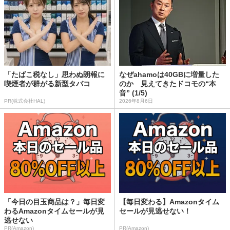
「たばこ税なし」思わぬ朗報に
なぜahamoは40GBに増量した
喫煙者が群がる新型タバコ
のか 見えてきたドコモの“本
音” (1/5)
PR(株式会社HAL)
2026年8月6日
「今日の目玉商品は？」毎日変
【毎日変わる】Amazonタイム
わるAmazonタイムセールが見
セールが見逃せない！
逃せない
PR(Amazon)
PR(Amazon)