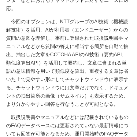
ンターなどにおけるチャットボットに対するニーズに対
応。
今回のオプションは、NTTグループのAI技術（機械読
解技術）を活用。AIが利用者（エンドユーザー）からの
質問の意図を理解し、事前に登録された取扱説明書やマ
ニュアルなどから質問の答えに相当する箇所を自動で抽
出。抽出した文章をCOTOHA APIのAI技術（要約API、
類似度算出API）を活用して要約し、文章に含まれる単
語の意味情報を用いて類似度を算出、重複する文章は省
いた上で見やすい形にしてチャットウィンドウに表示す
る。チャットウィンドウには文章だけでなく、ドキュメ
ントの抽出箇所の画像（サムネイル）も表示するため、
より分かりやすい回答を行なうことが可能となる。
取扱説明書やマニュアルなどには記載されているもの
のFAQデータベースには更新されていない最新情報につ
いても回答が可能となるため、運用開始時のFAQデータ