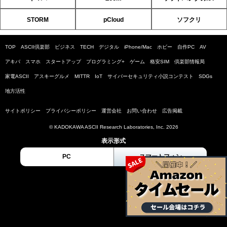
STORM
pCloud
ソフクリ
TOP
ASCII倶楽部
ビジネス
TECH
デジタル
iPhone/Mac
ホビー
自作PC
AV
アキバ
スマホ
スタートアップ
プログラミング+
ゲーム
格安SIM
倶楽部情報局
家電ASCII
アスキーグルメ
MITTR
IoT
サイバーセキュリティ小説コンテスト
SDGs
地方活性
サイトポリシー
プライバシーポリシー
運営会社
お問い合わせ
広告掲載
© KADOKAWA ASCII Research Laboratories, Inc. 2026
表示形式
PC
スマートフォン