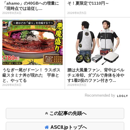
「ahamo」の40GBへの増量に
そ！夏限定で1110円～
「現時点では追従し...
2026年8月4日
2026年8月5日
うなぎ一尾がドーン！ ラスボス
腰は大風量ファン、背中はペル
級スタミナ丼が現れた 宇奈と
チェ冷却。ダブルで身体を冷や
と、やってる
す1着2役のファン付きウ...
2026年8月6日
2026年8月5日
Recommended by
この記事の先頭へ
ASCII.jpトップへ