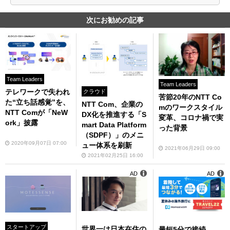
次にお勧めの記事
Team Leaders
Team Leaders
テレワークで失われ
クラウド
苦節20年のNTT Co
た“立ち話感覚”を、
NTT Com、企業の
mのワークスタイル
NTT Comが「NeW
DX化を推進する「S
変革、コロナ禍で実
ork」披露
mart Data Platform
った背景
（SDPF）」のメニ
2020年09月07日 07:00
ュー体系を刷新
2021年06月29日 09:00
2021年02月25日 16:00
AD
AD
スタートアップ
世界一は日本在住の
最短5分で接続