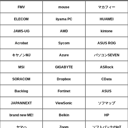
FMV
mouse
マカフィー
ELECOM
iiyama PC
HUAWEI
JAWS-UG
AMD
kintone
Acrobat
Sycom
ASUS ROG
キヤノンMJ
Azure
パソコンSEVEN
MSI
GIGABYTE
ASRock
SORACOM
Dropbox
CData
Backlog
Fortinet
ASUS
JAPANNEXT
ViewSonic
ソフマップ
brand new ME!
Belkin
HP
ヤマハ
Zoom
ソフトバンクのIoT