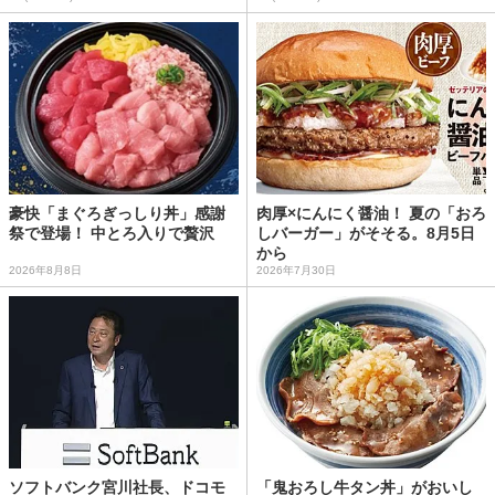
豪快「まぐろぎっしり丼」感謝
肉厚×にんにく醤油！ 夏の「おろ
祭で登場！ 中とろ入りで贅沢
しバーガー」がそそる。8月5日
から
2026年8月8日
2026年7月30日
ソフトバンク宮川社長、ドコモ
「鬼おろし牛タン丼」がおいし