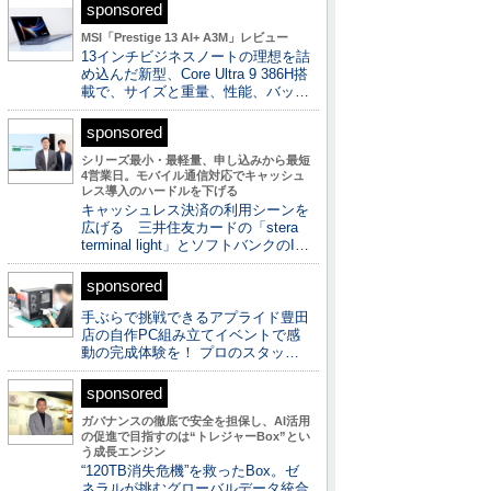
sponsored
MSI「Prestige 13 AI+ A3M」レビュー
13インチビジネスノートの理想を詰
め込んだ新型、Core Ultra 9 386H搭
載で、サイズと重量、性能、バッ…
sponsored
シリーズ最小・最軽量、申し込みから最短
4営業日。モバイル通信対応でキャッシュ
レス導入のハードルを下げる
キャッシュレス決済の利用シーンを
広げる 三井住友カードの「stera
terminal light」とソフトバンクのI…
sponsored
手ぶらで挑戦できるアプライド豊田
店の自作PC組み立てイベントで感
動の完成体験を！ プロのスタッ…
sponsored
ガバナンスの徹底で安全を担保し、AI活用
の促進で目指すのは“トレジャーBox”とい
う成長エンジン
“120TB消失危機”を救ったBox。ゼ
ネラルが挑むグローバルデータ統合