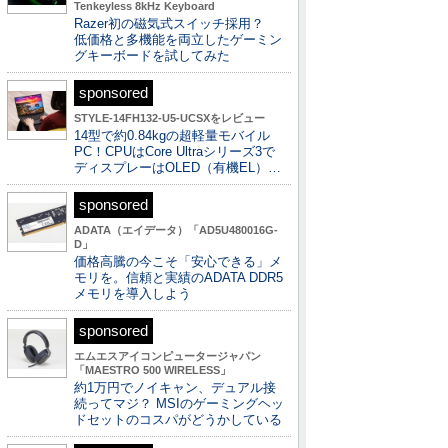
Tenkeyless 8kHz Keyboard
Razer初の磁気式スイッチ採用？
低価格と多機能を両立したゲーミン
グキーボードを試してみた
sponsored
STYLE-14FH132-U5-UCSXをレビュー
14型で約0.84kgの超軽量モバイル
PC！CPUはCore Ultraシリーズ3で
ディスプレーはOLED（有機EL）…
sponsored
ADATA（エイデータ）「AD5U480016G-
D」
価格高騰の今こそ「安心できる」メ
モリを。信頼と実績のADATA DDR5
メモリを導入しよう
sponsored
エムエスアイコンピュータージャパン
「MAESTRO 500 WIRELESS」
約1万円でノイキャン、デュアル接
続ってマジ？ MSIのゲーミングヘッ
ドセットのコスパがどうかしている