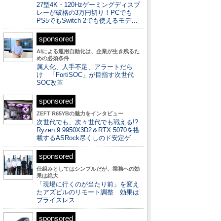
27型4K・120Hzゲーミングディスプ
レーが破格の3万円切り！PCでも
PS5でもSwitch 2でも使えるモデ…
sponsored
AIによる運用自動化は、企業が生き残るた
めの必須条件
属人化、人手不足、アラートだら
け 「FortiSOC」が目指す次世代
SOC改革
sponsored
ZEFT R65YBの魅力をインタビュー
次世代でも、次々世代でも戦える!?
Ryzen 9 9950X3D2＆RTX 5070を搭
載するASRock尽くしのド安定ゲ…
sponsored
仕組みとしてはシンプルだが、業務への効
果は絶大
「現場に行くのが当たり前」を変え
たアズビルのリモート調整 効果は
プライスレス
sponsored