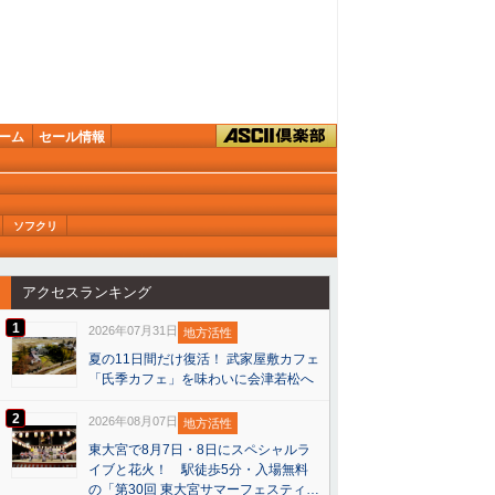
ーム
セール情報
ソフクリ
アクセスランキング
1
2026年07月31日
地方活性
夏の11日間だけ復活！ 武家屋敷カフェ
「氏季カフェ」を味わいに会津若松へ
2
2026年08月07日
地方活性
東大宮で8月7日・8日にスペシャルラ
イブと花火！ 駅徒歩5分・入場無料
の「第30回 東大宮サマーフェスティ…