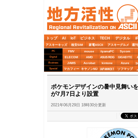
トップ
AI
IoT
ビジネス
TECH
デジタル
i
アスキーキッズ
格安SIM
家電ASCII
アスキーグルメ
週刊
PC
FMV
mouse
iiyamaPC
Sycom
Digital
ELECOM
AMD
ASUS ROG
GIGABYTE
Business
JAWS
Acrobat
kintone
Azure
S
JAPANNEXT
Special
マカフィー
キヤノンMJ
ソフマップ
ポケモンデザインの暑中見舞いを
が7月7日より設置
2021年06月29日 18時30分更新