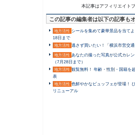
本記事はアフィリエイト
この記事の編集者は以下の記事も
シールを集めて豪華景品を当てよう
地方活性
18日まで
逃さず買いたい！「横浜市営交通
地方活性
あなたの撮った写真が公式カレン
地方活性
（7月28日まで）
観覧無料！ 年齢・性別・国籍を
地方活性
表
色鮮やかなビュッフェが登場！ ぴ
地方活性
リニューアル