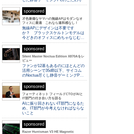
sponsored
才色兼備なヤマハの無線APはモダンなオ
フィスに最適 これなら違和感なし！
無線APにデザインは不要です
か？ ブラックスケルトンモデルは
今どきのオフィスにめちゃなじむ…
sponsored
Silent Master Noctua Edition X870Aをレ
ビュー
ファンが12基もあるのにほとんどの
活用シーンで35dB以下、サイコム
のNoctua尽くし静音ゲーミングP…
sponsored
フォーティネット フィールドCTOがAIと
IT部門の付き合い方を語る
AIに振り回されないIT部門になるた
め、IT部門が今考えなければならな
いこと
sponsored
Razer Huntsman V3 HE Magnetic