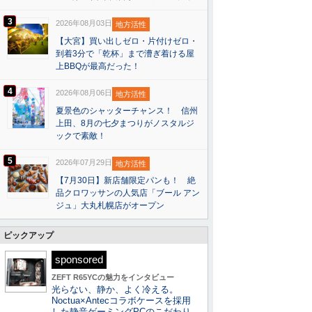
3
2026年08月03日
地方活性
【大宮】買い出しゼロ・片付けゼロ・
到着3分で「乾杯」まで漕ぎ着ける屋
上BBQが最高だった！
4
2026年08月06日
地方活性
夏景色のシャッターチャンス！ 信州
上田、8月の七夕まつりがノスタルジ
ックで素敵！
5
2026年07月29日
地方活性
【7月30日】新店舗限定パンも！ 絶
品クロワッサンの人気店「ブール アン
ジュ」大丸札幌店がオープン
ピックアップ
sponsored
ZEFT R65YCの魅力をインタビュー
光らない、静か、よく冷える。
Noctua×Antecコラボケースを採用
した静音ゲーミングPCのこだわり