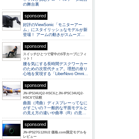
の舞台裏
sponsored
好評のViewSonic「モニターアー
ム」にスタイリッシュなモデルが新
登場！ アームの動きがスムーズ…
sponsored
スイッチひとつで背中のS字カーブにフィ
ット！
腰を気にする長時間デスクワーカー
のための次世代チェア。理想の座り
心地を実現する「LiberNovo Omni…
sponsored
JN-IPS34UQ2-HSC6とJN-IPSC34UQ2-
HSC6で比較
曲面（湾曲）ディスプレーってなに
がすごいの？一般的な平面モデルと
の見え方の違いや曲率（R）の意…
sponsored
JN-IPS27G120U2 価格.com限定モデルを
レビュー