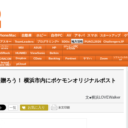
Phone/Mac
自動車
ホビー
自作PC
AV
アキバ
スマホ
ゲ
スタートアップ
アスキー
TeamLeaders
プログラミング+
SDGs
地方活性
PUACL2026
ChallengersJP
パソコン
ゲーミングPC
MSI
ASUS
HP
STORM
SEVEN
ASRock
HUAWEI
ViewSonic
Belkin
ソフトバンクの
Dropbox
CData
Backlog
Fortinet
ヤマハ
Zoom
ORACOM
IoT
brand
pCloud
new ME!
贈ろう！ 横浜市内にポケモンオリジナルポスト
文●横浜LOVEWalker
お気に入り
一覧