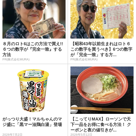
８月のロト6はこの方法で買え!!
【昭和43年以前生まれはロト６
６つの数字が『完全一致』する
この数字を買うべき】6つの数字
方法
が「完全一致」する方...
PR(株式会社MURA)
PR(株式会社MURA)
がっつり大盛！マルちゃんのマ
【こってりMAX】ローソンで天
ジ盛に「黒マー油鶏白湯」登場
下一品をお得に食べる方法！ ク
ーポンと夜の値引きが...
2026年7月2日
2026年5月12日