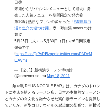
日😣
来週からリバイバルメニューとして過去に発
売した人気メニューを期間限定で発売😀
第1弾は熱烈なファンの多かった「
#濃厚鶏白
湯と魚介の塩つけ麺
」😎 鶏白湯 meets つけ
麺💯
5月25日（火）～5月30日（日）の6日間限定
発売です
❗️
https://t.co/QrPsRI5zqe
pic.twitter.com/PADcM
EJWms
— 【公式】新横浜ラーメン博物館
(@ramenmuseum)
May 18, 2021
「麺や颯 RYUS NOODLE BAR」は、カナダのトロン
トに本店を構えるラーメン店。日本の本格的なラーメン
とカナダの食文化を融合させた鶏白湯ラーメンを提供し
ていたが、新型コロナウイルス感染症の影響で、新横浜