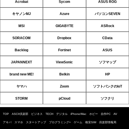
Acrobat
Sycom
ASUS ROG
キヤノンMJ
Azure
パソコンSEVEN
MSI
GIGABYTE
ASRock
SORACOM
Dropbox
CData
Backlog
Fortinet
ASUS
JAPANNEXT
ViewSonic
ソフマップ
brand new ME!
Belkin
HP
ヤマハ
Zoom
ソフトバンクのIoT
STORM
pCloud
ソフクリ
TOP
ASCII倶楽部
ビジネス
TECH
デジタル
iPhone/Mac
ホビー
自作PC
AV
アキバ
スマホ
スタートアップ
プログラミング+
ゲーム
格安SIM
倶楽部情報局