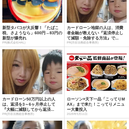
新型タバコが大反響！「たばこ
カードローン地獄の人は、消費
税、さようなら」600円→83円の
者金融が教えない『返済停止し
新型が爆売れ
て減額・免除する方法』で...
PR(株式会社HAL)
PR(渋谷法務総合事務所)
カードローン50万円以上の人
ローソン×天下一品「こってりM
は、返済を3～6ヶ月停止して
AX」まで来た！こってりメニュ
『大幅に減額してから返済...
ー大量投入
PR(渋谷法務総合事務所)
2026年5月11日