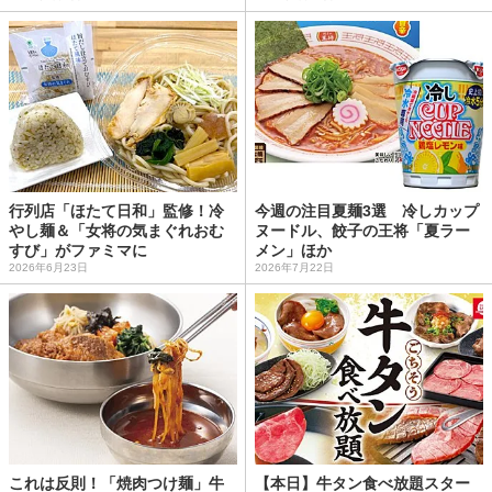
行列店「ほたて日和」監修！冷
今週の注目夏麺3選 冷しカップ
やし麺＆「女将の気まぐれおむ
ヌードル、餃子の王将「夏ラー
すび」がファミマに
メン」ほか
2026年6月23日
2026年7月22日
これは反則！「焼肉つけ麺」牛
【本日】牛タン食べ放題スター