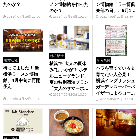
たのか？
メン博物館を作った
ン博物館「ラー博倶
のか？
楽部の日」、5月11
日から開催
2021年04月16日 15:00
2021年05月14日 15:00
2021年05月10日 13:30
地方活性
地方活性
地方活性
横浜で“大人の夏休
待ってました！ 新
バラを育てている＆
み”はいかが？ ホテ
横浜ラーメン博物
育てたい人必見！
ルニューグランド、
館、4月中旬に再開
横浜イングリッシュ
夏の特別宿泊プラン
予定
ガーデンスーパーバ
「大人のサマーホリ
イザーによるローズ
デー」7月15日から
2021年05月20日 13:50
スクールを開催
2021年03月22日 18:00
2021年05月20日 14:30