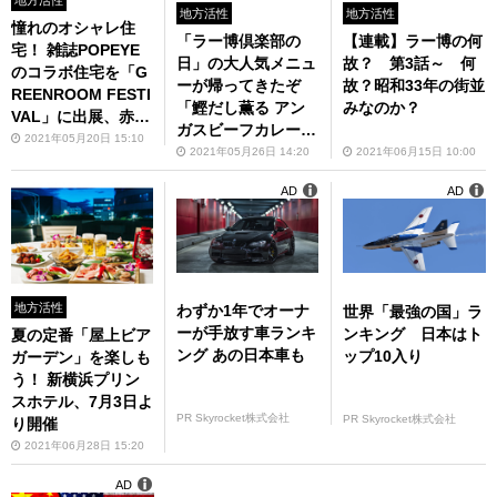
地方活性
地方活性
地方活性
憧れのオシャレ住
「ラー博倶楽部の
【連載】ラー博の何
宅！ 雑誌POPEYE
日」の大人気メニュ
故？ 第3話～ 何
のコラボ住宅を「G
ーが帰ってきたぞ
故？昭和33年の街並
REENROOM FESTI
「鰹だし薫る アン
みなのか？
VAL」に出展、赤レ
ガスビーフカレーつ
ンガ倉庫で5月22日
2021年05月20日 15:10
け麺」新横浜ラーメ
2021年05月26日 14:20
2021年06月15日 10:00
から
ン博物館で6月1日か
AD
AD
ら販売
地方活性
わずか1年でオーナ
世界「最強の国」ラ
ーが手放す車ランキ
ンキング 日本はト
夏の定番「屋上ビア
ング あの日本車も
ップ10入り
ガーデン」を楽しも
う！ 新横浜プリン
スホテル、7月3日よ
PR Skyrocket株式会社
PR Skyrocket株式会社
り開催
2021年06月28日 15:20
AD