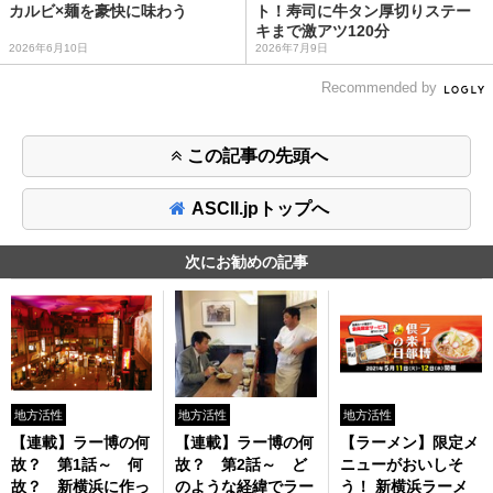
カルビ×麺を豪快に味わう
ト！寿司に牛タン厚切りステー
キまで激アツ120分
2026年6月10日
2026年7月9日
Recommended by
この記事の先頭へ
ASCII.jpトップへ
次にお勧めの記事
地方活性
地方活性
地方活性
【連載】ラー博の何
【連載】ラー博の何
【ラーメン】限定メ
故？ 第1話～ 何
故？ 第2話～ ど
ニューがおいしそ
故？ 新横浜に作っ
のような経緯でラー
う！ 新横浜ラーメ