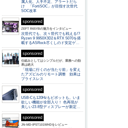
属人化、人手不足、アラートだら
け 「FortiSOC」が目指す次世代
SOC改革
sponsored
ZEFT R65YBの魅力をインタビュー
次世代でも、次々世代でも戦える!?
Ryzen 9 9950X3D2＆RTX 5070を搭
載するASRock尽くしのド安定ゲ…
sponsored
仕組みとしてはシンプルだが、業務への効
果は絶大
「現場に行くのが当たり前」を変え
たアズビルのリモート調整 効果は
プライスレス
sponsored
USB-Cも120Hzもピボットも。いま
欲しい機能が全部入り！ 色再現が
美しい23.8型ディスプレーが新定…
sponsored
JN-MD-IPST101WHDをレビュー