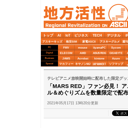
トップ
AI
IoT
ビジネス
TECH
デジタル
i
アスキーキッズ
格安SIM
家電ASCII
アスキーグルメ
週刊
PC
FMV
mouse
iiyamaPC
Sycom
Digital
ELECOM
AMD
ASUS ROG
GIGABYTE
Business
JAWS
Acrobat
kintone
Azure
S
JAPANNEXT
Special
マカフィー
キヤノンMJ
ソフマップ
テレビアニメ放映開始時に配布した限定グッ
「MARS RED」ファン必見！
ル＆めぐりズムを数量限定で配
2021年05月17日 13時20分更新