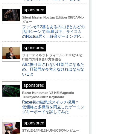
sponsored
Silent Master Noctua Edition X870Aをレ
ビュー
ファンが12基もあるのにほとんどの
活用シーンで35dB以下、サイコム
のNoctua尽くし静音ゲーミングP…
sponsored
フォーティネット フィールドCTOがAIと
IT部門の付き合い方を語る
AIに振り回されないIT部門になるた
め、IT部門が今考えなければならな
いこと
sponsored
Razer Huntsman V3 HE Magnetic
Tenkeyless 8kHz Keyboard
Razer初の磁気式スイッチ採用？
低価格と多機能を両立したゲーミン
グキーボードを試してみた
sponsored
STYLE-14FH132-U5-UCSXをレビュー