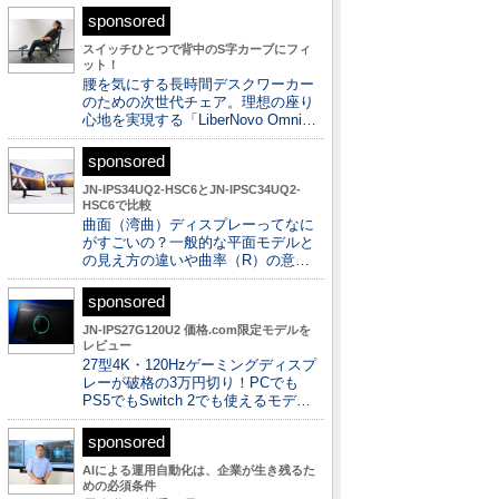
sponsored
スイッチひとつで背中のS字カーブにフィ
ット！
腰を気にする長時間デスクワーカー
のための次世代チェア。理想の座り
心地を実現する「LiberNovo Omni…
sponsored
JN-IPS34UQ2-HSC6とJN-IPSC34UQ2-
HSC6で比較
曲面（湾曲）ディスプレーってなに
がすごいの？一般的な平面モデルと
の見え方の違いや曲率（R）の意…
sponsored
JN-IPS27G120U2 価格.com限定モデルを
レビュー
27型4K・120Hzゲーミングディスプ
レーが破格の3万円切り！PCでも
PS5でもSwitch 2でも使えるモデ…
sponsored
AIによる運用自動化は、企業が生き残るた
めの必須条件