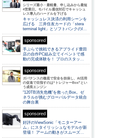
シリーズ最小・最軽量、申し込みから最短
4営業日。モバイル通信対応でキャッシュ
レス導入のハードルを下げる
キャッシュレス決済の利用シーンを
広げる 三井住友カードの「stera
terminal light」とソフトバンクのI…
sponsored
手ぶらで挑戦できるアプライド豊田
店の自作PC組み立てイベントで感
動の完成体験を！ プロのスタッ…
sponsored
ガバナンスの徹底で安全を担保し、AI活用
の促進で目指すのは“トレジャーBox”とい
う成長エンジン
“120TB消失危機”を救ったBox。ゼ
ネラルが挑むグローバルデータ統合
の舞台裏
sponsored
好評のViewSonic「モニターアー
ム」にスタイリッシュなモデルが新
登場！ アームの動きがスムーズ…