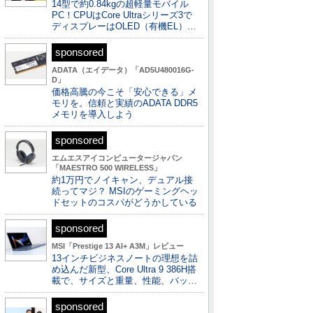
14型で約0.84kgの超軽量モバイル
PC！CPUはCore Ultraシリーズ3で
ディスプレーはOLED（有機EL）…
sponsored
ADATA（エイデータ）「AD5U480016G-
D」
価格高騰の今こそ「安心できる」メ
モリを。信頼と実績のADATA DDR5
メモリを導入しよう
sponsored
エムエスアイコンピュータージャパン
「MAESTRO 500 WIRELESS」
約1万円でノイキャン、デュアル接
続ってマジ？ MSIのゲーミングヘッ
ドセットのコスパがどうかしている
sponsored
MSI「Prestige 13 AI+ A3M」レビュー
13インチビジネスノートの理想を詰
め込んだ新型、Core Ultra 9 386H搭
載で、サイズと重量、性能、バッ…
sponsored