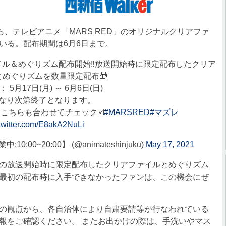
、テレビアニメ「MARS RED」のオリジナルクリアファ
いる。配布期間は6月6日まで。
ァイル＆めぐりズム配布開始‼️放送開始時に限定配布したクリア
とめぐりズムを数量限定配布🎁
 5月17日(月) ～ 6月6日(日)
なり次第終了となります。
️こちらも合わせてチェック☑️
#MARSRED
#マズレ
.twitter.com/E8akA2NuLi
0~20:00】 (@animateshinjuku)
May 17, 2021
の放送開始時に限定配布したクリアファイルとめぐりズム
最初の配布時に入手できなかったファンは、この機会にぜ
の観点から、各自治体により自粛要請等が行なわれている
報をご確認ください。 またお出かけの際は、手洗いやマス