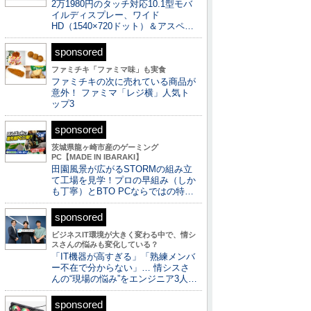
2万1980円のタッチ対応10.1型モバ
イルディスプレー、ワイド
HD（1540×720ドット）＆アスペ…
sponsored
ファミチキ「ファミマ味」も実食
ファミチキの次に売れている商品が
意外！ ファミマ「レジ横」人気ト
ップ3
sponsored
茨城県龍ヶ崎市産のゲーミング
PC【MADE IN IBARAKI】
田園風景が広がるSTORMの組み立
て工場を見学！プロの早組み（しか
も丁寧）とBTO PCならではの特…
sponsored
ビジネスIT環境が大きく変わる中で、情シ
スさんの悩みも変化している？
「IT機器が高すぎる」「熟練メンバ
ー不在で分からない」… 情シスさ
んの“現場の悩み”をエンジニア3人…
sponsored