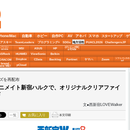
Phone/Mac
自動車
ホビー
自作PC
AV
アキバ
スマホ
ゲ
スタートアップ
アスキー
TeamLeaders
プログラミング+
SDGs
地方活性
PUACL2026
ChallengersJP
パソコン
ゲーミングPC
MSI
ASUS
HP
STORM
SEVEN
ASRock
HUAWEI
ViewSonic
Belkin
ソフトバンクの
Dropbox
CData
Backlog
Fortinet
ヤマハ
Zoom
ORACOM
IoT
brand
pCloud
new ME!
ズを再配布
 アニメイト新宿ハルクで、オリジナルクリアファイ
布
文●西新宿LOVEWalker
お気に入り
一覧