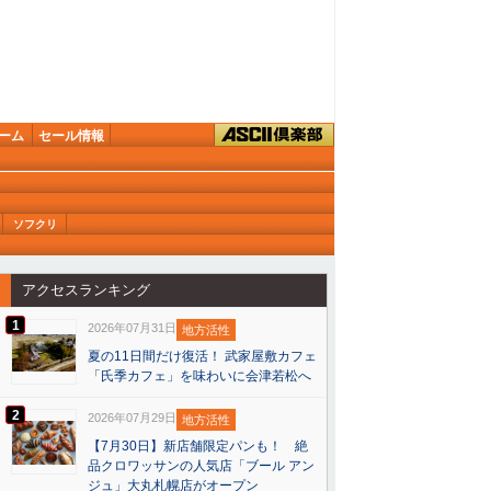
ーム
セール情報
ソフクリ
アクセスランキング
1
2026年07月31日
地方活性
夏の11日間だけ復活！ 武家屋敷カフェ
「氏季カフェ」を味わいに会津若松へ
2
2026年07月29日
地方活性
【7月30日】新店舗限定パンも！ 絶
品クロワッサンの人気店「ブール アン
ジュ」大丸札幌店がオープン