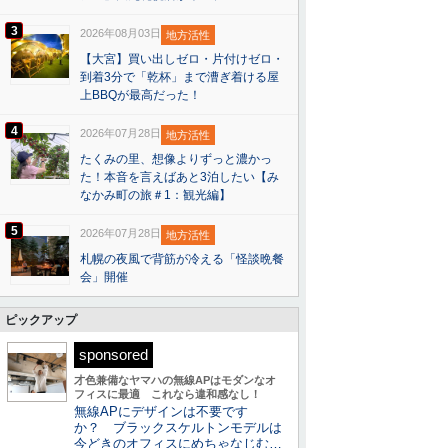
3
2026年08月03日
地方活性
【大宮】買い出しゼロ・片付けゼロ・
到着3分で「乾杯」まで漕ぎ着ける屋
上BBQが最高だった！
4
2026年07月28日
地方活性
たくみの里、想像よりずっと濃かっ
た！本音を言えばあと3泊したい【み
なかみ町の旅＃1：観光編】
5
2026年07月28日
地方活性
札幌の夜風で背筋が冷える「怪談晩餐
会」開催
ピックアップ
sponsored
才色兼備なヤマハの無線APはモダンなオ
フィスに最適 これなら違和感なし！
無線APにデザインは不要です
か？ ブラックスケルトンモデルは
今どきのオフィスにめちゃなじむ…