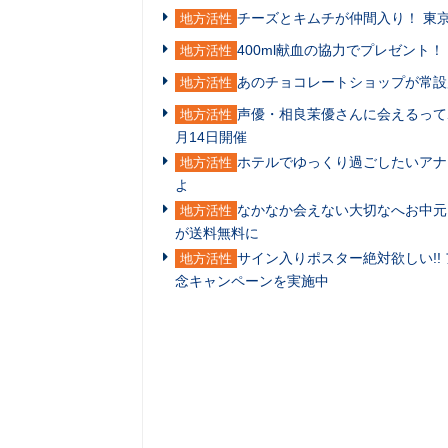
チーズとキムチが仲間入り！ 東
地方活性
400ml献血の協力でプレゼント
地方活性
あのチョコレートショップが常設
地方活性
声優・相良茉優さんに会えるってホ
地方活性
月14日開催
ホテルでゆっくり過ごしたいアナ
地方活性
よ
なかなか会えない大切なへお中元
地方活性
が送料無料に
サイン入りポスター絶対欲しい!
地方活性
念キャンペーンを実施中