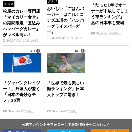
グルメ
グルメ
「たった1年でオー
おいしい「ごはんバ
ナーが手放してしま
松屋のカレー専門店
ーガー」はこれ！コ
う車ランキング」
「マイカリー食堂」
ナズ珈琲の「ハンバ
あの日本車も登場
の期間限定「煮込み
ーグライスバーガ
ハンバーグカレー」
ー」
PR Skyrocket株式会社
がレベル高い！
2021年03月10日 10:00
2021年03月10日 10:30
AD
AD
「ジャパンクレイジ
「世界で最も美しい
ー！」外国人が驚く
顔ランキング」日本
「日本の奇妙なモ
人トップに驚き！
ノ」20選
PR Skyrocket株式会社
PR Skyrocket株式会社
公式アカウントをフォローして最新情報を手に入れよう