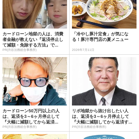
カードローン地獄の人は、消費
「冷やし豚汁定食」が気にな
者金融が教えない『返済停止し
る！豚汁専門店の夏メニュー
て減額・免除する方法』で...
PR(渋谷法務総合事務所)
2026年7月11日
カードローン50万円以上の人
リボ地獄から抜け出したい人
は、返済を3～6ヶ月停止して
は、返済を3～6ヶ月停止して
『大幅に減額してから返済...
『大幅に減額してから返済す...
PR(渋谷法務総合事務所)
PR(渋谷法務総合事務所)