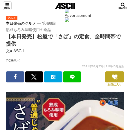
グルメ
本日発売のグルメ
― 第498回
熟成もろみ味噌使用の逸品
【本日発売】松屋で「さば」の定食、全時間帯で
提供
文● ASCII
[PC表示へ]
2021年03月23日 11時40分更新
お気に入り