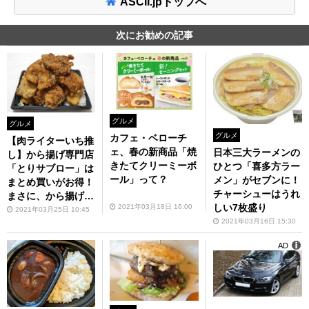
ASCII.jpトップへ
次にお勧めの記事
グルメ
グルメ
グルメ
カフェ・ベローチ
【肉ライターいち推
ェ、春の新商品「焼
日本三大ラーメンの
し】から揚げ専門店
きたてクリーミーボ
ひとつ「喜多方ラー
「とりサブロー」は
ール」って？
メン」がセブンに！
まとめ買いがお得！
チャーシューはうれ
まさに、から揚げパ
しい7枚盛り
2021年03月18日 16:00
ラダイス
2021年03月25日 10:45
2021年03月16日 15:30
AD