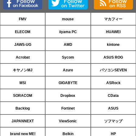
FMV
mouse
マカフィー
ELECOM
iiyama PC
HUAWEI
JAWS-UG
AMD
kintone
Acrobat
Sycom
ASUS ROG
キヤノンMJ
Azure
パソコンSEVEN
MSI
GIGABYTE
ASRock
SORACOM
Dropbox
CData
Backlog
Fortinet
ASUS
JAPANNEXT
ViewSonic
ソフマップ
brand new ME!
Belkin
HP