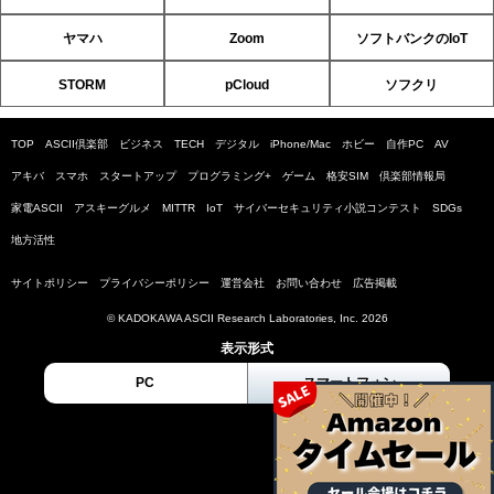
ヤマハ
Zoom
ソフトバンクのIoT
STORM
pCloud
ソフクリ
TOP
ASCII倶楽部
ビジネス
TECH
デジタル
iPhone/Mac
ホビー
自作PC
AV
アキバ
スマホ
スタートアップ
プログラミング+
ゲーム
格安SIM
倶楽部情報局
家電ASCII
アスキーグルメ
MITTR
IoT
サイバーセキュリティ小説コンテスト
SDGs
地方活性
サイトポリシー
プライバシーポリシー
運営会社
お問い合わせ
広告掲載
© KADOKAWA ASCII Research Laboratories, Inc. 2026
表示形式
PC
スマートフォン