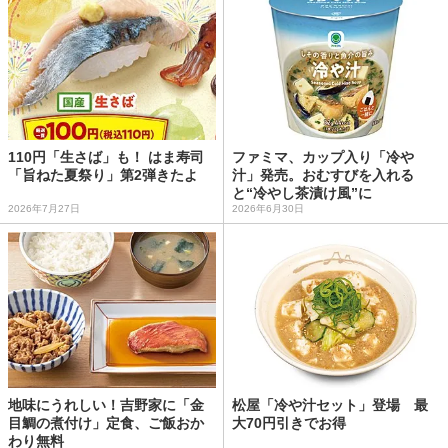
110円「生さば」も！ はま寿司
ファミマ、カップ入り「冷や
「旨ねた夏祭り」第2弾きたよ
汁」発売。おむすびを入れる
と“冷やし茶漬け風”に
2026年7月27日
2026年6月30日
地味にうれしい！吉野家に「金
松屋「冷や汁セット」登場 最
目鯛の煮付け」定食、ご飯おか
大70円引きでお得
わり無料