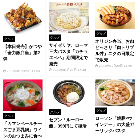
グルメ
グルメ
グルメ
オリジン弁当、お肉
サイゼリヤ、ローマ
【本日発売】かつや
どっさり「肉トリプ
三大パスタ「カチョ
「全力飯弁当」第2
ル丼」ニクの日限定
エペペ」期間限定で
弾
で販売
発売
2021年01月29日 11:50
2021年01月28日 17:30
2021年01月28日 11:05
グルメ
グルメ
グルメ
ローソン「焼豚×ウ
セブン「ルーロー
「カマンベールチー
インナー」の大盛ガ
飯」399円にて復活
ズごま豆乳鍋」ワイ
ーリックパスタ
ンのおつまみに食べ