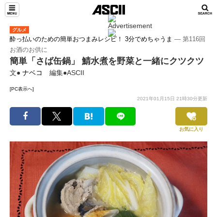
グルメ
酔っ払いのための簡単おつまみレシピ！ 3分でめちゃうま
― 第116回
お酒のお供に
簡単「さば缶鍋」 鯖水煮を野菜と一緒にクツクツ
文●
ナベコ
編集●ASCII
[PC表示へ]
2021年01月15日 21時30分更新
お気に入り