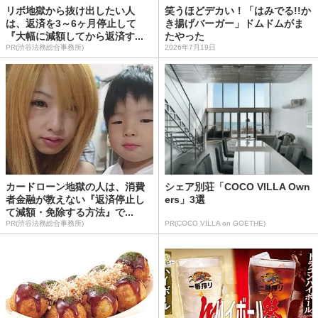
リボ地獄から抜け出したい人
笑うほどデカい！「はみでる!!か
は、返済を3～6ヶ月停止して
き揚げバーガー」ドムドムがま
『大幅に減額してから返済す...
たやった
PR(渋谷法務総合事務所)
2026年7月19日
カードローン地獄の人は、消費
シェア別荘「COCO VILLA Own
者金融が教えない『返済停止し
ers」3選
て減額・免除する方法』で...
PR(渋谷法務総合事務所)
PR(COCO VILLA on GOETHE)