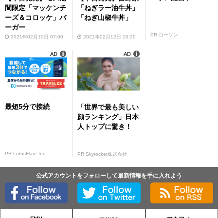
間限定「マッケンチ
「ねぎラー油牛丼」
ーズ＆コロッケ」バ
「ねぎ山椒牛丼」
ーガー
PR ローソン
2021年02月10日 07:00
2021年02月12日 10:20
AD
AD
最短5分で接続
「世界で最も美しい
顔ランキング」日本
人トップに驚き！
PR LotusFlare Inc
PR Skyrocket株式会社
公式アカウントをフォローして最新情報を手に入れよう