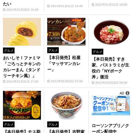
たい
2021年01月31日 16:00
2021年01月31日 14:20
2021年01月29日 16:45
グルメ
グルメ
グルメ
【本日発売】松屋
おいしそ！ファミマ
【本日発売】すき
「マッサマンカレ
「ごろっとチキンの
家、パストラミが主
ー」
カレーまん（タンド
役の「NYポーク
リーチキン風）」
丼」復活
2021年02月02日 07:00
2021年01月31日 17:00
2021年02月03日 08:30
AD
グルメ
グルメ
ローソンアプリ／ク
ーポン配信中
【本日発売】モス期
【本日発売】吉野家