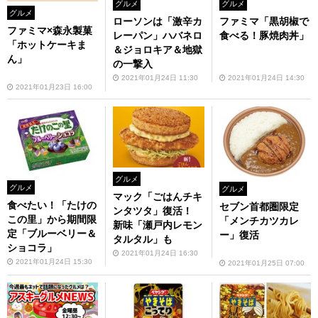
グルメ
グルメ
グルメ
ローソンは「激辛カ
ファミマ「黒胡椒で
ファミマ×森永製菓
レーパン」ハバネロ
食べる！豚焼肉丼」
「ホットケーキま
＆ジョロキア＆地獄
ん」
の一撃入
2021年01月24日 11:30
2021年01月24日 14:30
2021年01月23日 16:00
グルメ
グルメ
グルメ
マック「ごはんチキ
食べたい！「たけの
セブン首都圏限定
ンタツタ」復活！
この里」から期間限
「メンチカツカレ
新味「瀬戸内レモン
定「ブルーベリー＆
ー」復活
タルタル」も
ショコラ」
2021年01月24日 16:30
2021年01月24日 15:30
2021年01月25日 07:00