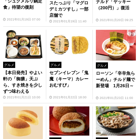
「シュクメルリ鍋定
ナルド「ヤッキー
スたっぷり「マグロ
食」待望の復刻
（200円）」復活
デミカツすし」一部
店舗で
2021年01月19日 07:00
2021年01月20日 09:25
2021年01月19日 11:40
グルメ
グルメ
グルメ
【本日発売】やよい
セブンイレブン「鬼
ローソン「辛辛魚ら
軒の「御膳」天ぷ
魔（キーマ）カレー
ーめん」チルド麺で
ら、すき焼きを少し
おむすび」
新登場 1月26日～
ずつ味わえる
2021年01月21日 10:00
2021年01月22日 18:00
2021年01月23日 11:00