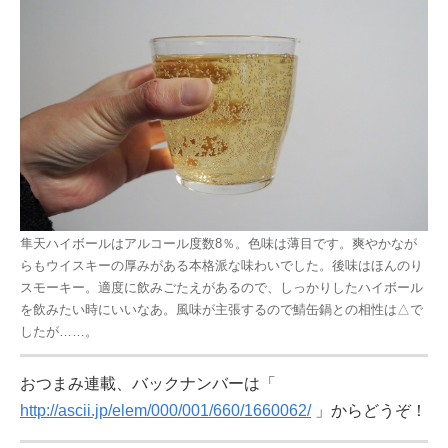
隼天ハイボールはアルコール度数8％。色味は薄目です。爽やかなが
らもウイスキーの厚みがある本格派な味わいでした。後味はほんのり
スモーキー。適度に飲みごたえがあるので、しっかりしたハイボール
を飲みたい時にいいなあ。風味が主張するので鯖缶鍋との相性は△で
したが……。
おつまみ連載、バックナンバーは「
http://ascii.jp/elem/000/001/660/1660062/
」からどうぞ！