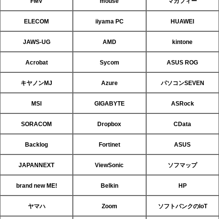
FMV
mouse
マカフィー
ELECOM
iiyama PC
HUAWEI
JAWS-UG
AMD
kintone
Acrobat
Sycom
ASUS ROG
キヤノンMJ
Azure
パソコンSEVEN
MSI
GIGABYTE
ASRock
SORACOM
Dropbox
CData
Backlog
Fortinet
ASUS
JAPANNEXT
ViewSonic
ソフマップ
brand new ME!
Belkin
HP
ヤマハ
Zoom
ソフトバンクのIoT