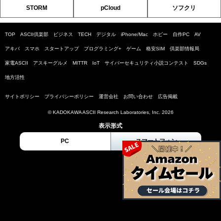
STORM
pCloud
ソフクリ
TOP
ASCII倶楽部
ビジネス
TECH
デジタル
iPhone/Mac
ホビー
自作PC
AV
アキバ
スマホ
スタートアップ
プログラミング+
ゲーム
格安SIM
倶楽部情報局
家電ASCII
アスキーグルメ
MITTR
IoT
サイバーセキュリティ小説コンテスト
SDGs
地方活性
サイトポリシー
プライバシーポリシー
運営会社
お問い合わせ
広告掲載
© KADOKAWA ASCII Research Laboratories, Inc. 2026
表示形式
PC
スマートフォン