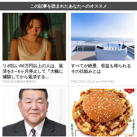
この記事を読まれたあなたへのオススメ
リボ払い50万円以上の人は、返
すべてが絶景、収益も得られる
済を3～6ヶ月停止して『大幅に
その仕組みとは
減額してから返済する...
PR(渋谷法務総合事務所)
PR(COCO VILLA on GOETHE)