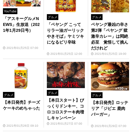
YouTube
グルメ
グルメ
「アスキーグルメN
ペヤング最凶の辛さ
「ペヤング こって
EWS」生放送（202
第2弾「ペヤング 獄
りラー油ガーリック
1年1月29日号）
激辛カレー」は悶絶
やきそば」ヤミツキ
必至 覚悟して挑ん
になるピリ辛味
だけれど
2021年01月25日 07:00
2021年01月25日 19:00
2021年01月25日 12:00
グルメ
グルメ
グルメ
【本日スタート】び
【本日発売】チーズ
【本日発売】ロッテ
っくりドンキー、コ
ケーキのめちゃった
リア「ジビエ 鹿肉
ロコロステーキ肉増
バーガー」
しキャンペーン
2021年01月27日 07:00
2021年01月26日 09:10
2021年01月29日 07:00