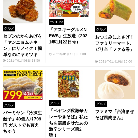
YouTube
グルメ
「アスキーグルメN
グルメ
EWS」生放送（202
セブンのからあげを
おつまみによさげ！
1年1月22日号）
「ヤンニョムチキ
ファミリーマート、
ン」にリメイク！簡
ピリ辛「ファる巻」
単なのにヤミツキ
2021年01月18日 07:00
2021年01月08日 18:50
2021年01月16日 15:00
グルメ
グルメ
グルメ
「ペヤング獄激辛カ
ファミマ「台湾まぜ
バーミヤン「冷凍生
レーやきそば」私た
そば風肉まん」
餃子」40個入り799
ちを震撼させたあの
円 ガストでも買え
激辛シリーズ第2
ちゃう
弾！