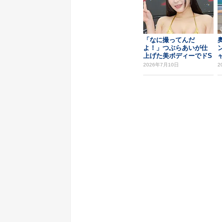
「なに撮ってんだ
よ！」つぶらあいが仕
上げた美ボディーでドS
な演技に挑んだ2nd ...
撮
2026年7月10日
2