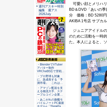
可愛い顔とメリハリの
週刊アスキー特別
BD＆DVD「あいの季
編集 週アス
2026July
分 価格：BD 5280
AKIBA 1号店 サ
ジュニアアイドルの
のために活動を一時
た。本人によると、ソ
ASCII倶楽部
・BlenderでVTuber
アバター制作
VRChat対応で苦戦…
・プロ野球も対象
に、急成長する「予
測市場」 これは…
・アマゾン配送を支
える物流大手、ステ
ーブルコイン企業…
・あこがれの旗艦モ
バイルノートPC最新
モデル=「ThinkPa…