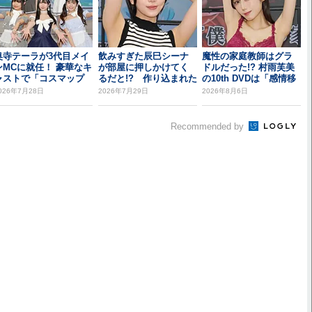
奥寺テーラが3代目メイ
飲みすぎた辰巳シーナ
魔性の家庭教師はグラ
ンMCに就任！ 豪華なキ
が部屋に押しかけてく
ドルだった!? 村雨芙美
ャストで「コスマップ
るだと!? 作り込まれた
の10th DVDは「感情移
影会 vol...
演出で魅せる14...
入できた...
026年7月28日
2026年7月29日
2026年8月6日
Recommended by