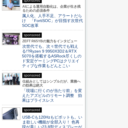
sponsored
AIによる運用自動化は、企業が生き残
るための必須条件
属人化、人手不足、アラートだら
け 「FortiSOC」が目指す次世代
SOC改革
sponsored
ZEFT R65YBの魅力をインタビュー
次世代でも、次々世代でも戦え
る!?Ryzen 9 9950X3D2＆RTX
5070を搭載するASRock尽くしの
ド安定ゲーミングPCはクリエイ
ティブな作業もどんとこい
sponsored
仕組みとしてはシンプルだが、業務へ
の効果は絶大
「現場に行くのが当たり前」を変
えたアズビルのリモート調整 効
果はプライスレス
sponsored
USB-Cも120Hzもピボットも。い
ま欲しい機能が全部入り！ 色再
現が美しい23.8型ディスプレーが