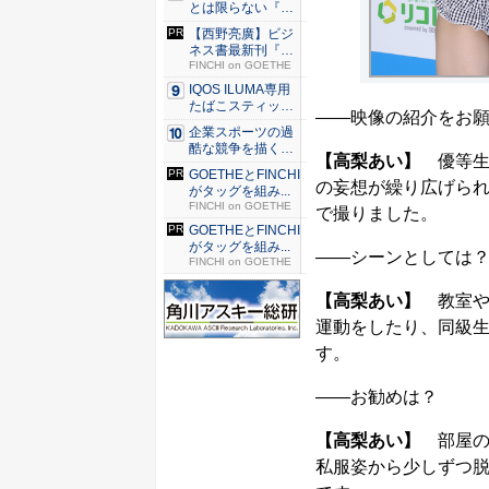
とは限らない『ダ
イヤモン...
【西野亮廣】ビジ
ネス書最新刊『北
極星 僕...
FINCHI on GOETHE
IQOS ILUMA専用
たばこスティッ
――映像の紹介をお
ク...
企業スポーツの過
酷な競争を描く『J
【高梨あい】
優等生
JM ...
GOETHEとFINCHI
の妄想が繰り広げられ
がタッグを組み...
FINCHI on GOETHE
で撮りました。
GOETHEとFINCHI
がタッグを組み...
――シーンとしては
FINCHI on GOETHE
【高梨あい】
教室や
運動をしたり、同級
す。
――お勧めは？
【高梨あい】
部屋の
私服姿から少しずつ