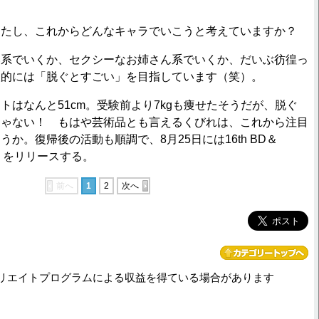
したし、これからどんなキャラでいこうと考えていますか？
系でいくか、セクシーなお姉さん系でいくか、だいぶ彷徨っ
人的には「脱ぐとすごい」を目指しています（笑）。
はなんと51cm。受験前より7kgも痩せたそうだが、脱ぐ
じゃない！ もはや芸術品とも言えるくびれは、これから注目
か。復帰後の活動も順調で、8月25日には16th BD＆
」をリリースする。
前へ
1
2
次へ
リエイトプログラムによる収益を得ている場合があります