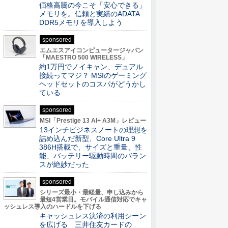
価格高騰の今こそ「安心できる」
メモリを。信頼と実績のADATA
DDR5メモリを導入しよう
sponsored
エムエスアイコンピュータージャパン
「MAESTRO 500 WIRELESS」
約1万円でノイキャン、デュアル
接続ってマジ？ MSIのゲーミング
ヘッドセットのコスパがどうかし
ている
sponsored
MSI「Prestige 13 AI+ A3M」レビュー
13インチビジネスノートの理想を
詰め込んだ新型、Core Ultra 9
386H搭載で、サイズと重量、性
能、バッテリー駆動時間のバラン
スが絶妙だった
sponsored
シリーズ最小・最軽量、申し込みから
最短4営業日。モバイル通信対応でキャ
ッシュレス導入のハードルを下げる
キャッシュレス決済の利用シーン
を広げる 三井住友カードの