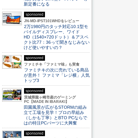
新定番になる
sponsored
JN-MD-IPST101WHDをレビュー
2万1980円のタッチ対応10.1型モ
バイルディスプレー、ワイド
HD（1540×720ドット）＆アスペ
クト比77：36って聞きなじみない
けど使いやすいの？
sponsored
ファミチキ「ファミマ味」も実食
ファミチキの次に売れている商品
が意外！ ファミマ「レジ横」人気
トップ3
sponsored
茨城県龍ヶ崎市産のゲーミング
PC【MADE IN IBARAKI】
田園風景が広がるSTORMの組み
立て工場を見学！プロの早組み
（しかも丁寧）とBTO PCならで
はの特注PCパーツに大興奮
sponsored