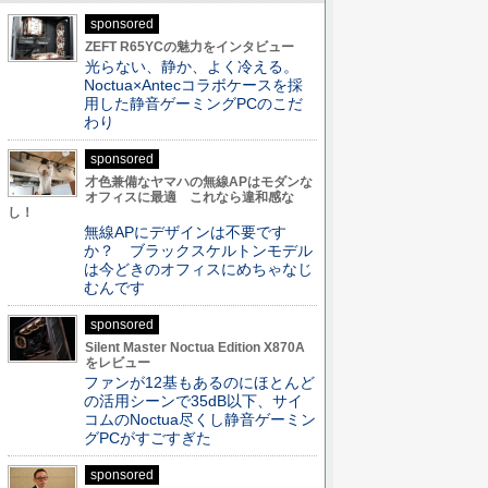
sponsored
ZEFT R65YCの魅力をインタビュー
光らない、静か、よく冷える。
Noctua×Antecコラボケースを採
用した静音ゲーミングPCのこだ
わり
sponsored
才色兼備なヤマハの無線APはモダンな
オフィスに最適 これなら違和感な
し！
無線APにデザインは不要です
か？ ブラックスケルトンモデル
は今どきのオフィスにめちゃなじ
むんです
sponsored
Silent Master Noctua Edition X870A
をレビュー
ファンが12基もあるのにほとんど
の活用シーンで35dB以下、サイ
コムのNoctua尽くし静音ゲーミン
グPCがすごすぎた
sponsored