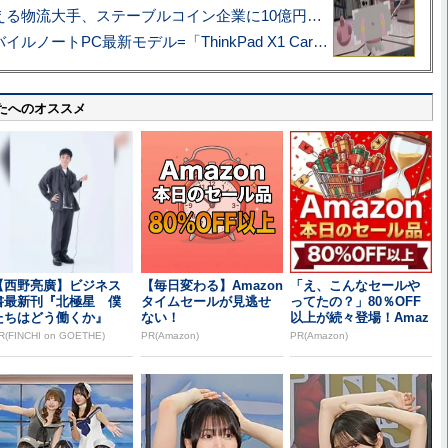
アマゾン配送を支える物流大手、ステーブルコイン企業に10億円投資のワケ
あこがれの旗艦モバイルノートPC最新モデル=「ThinkPad X1 Carbon Gen 14 Aura Edition」実機レビュー
たへのオススメ
【西野亮廣】ビジネス
【毎日変わる】Amazon
「え、こんなセールや
書最新刊『北極星 僕
タイムセールが見逃せ
ってたの？」80％OFF
たちはどう働くか』
ない！
以上が続々登場！Amaz
onの本気が...
R(FINCHI on GOETHE)
PR(Amazon)
PR(Amazon)