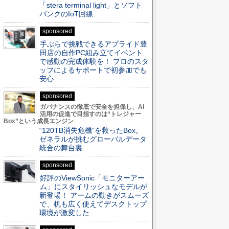
「stera terminal light」とソフト
バンクのIoT回線
sponsored
手ぶらで挑戦できるアプライド豊
田店の自作PC組み立てイベント
で感動の完成体験を！ プロのスタ
ッフによるサポートで初参加でも
安心
sponsored
ガバナンスの徹底で安全を担保し、AI
活用の促進で目指すのは“トレジャー
Box”という成長エンジン
“120TB消失危機”を救ったBox。
ゼネラルが挑むグローバルデータ
統合の舞台裏
sponsored
好評のViewSonic「モニターアー
ム」にスタイリッシュなモデルが
新登場！ アームの動きがスムーズ
で、机も広く使えてデスクトップ
環境が激変した