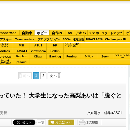
Phone/Mac
自動車
ホビー
自作PC
AV
アキバ
スマホ
ゲ
スタートアップ
アスキー
TeamLeaders
プログラミング+
SDGs
地方活性
PUACL2026
ChallengersJP
パソコン
ゲーミングPC
MSI
ASUS
HP
STORM
SEVEN
ASRock
HUAWEI
ViewSonic
Belkin
ソフトバンクの
Dropbox
CData
Backlog
Fortinet
ヤマハ
Zoom
ORACOM
IoT
brand
pCloud
new ME!
前へ
1
2
次へ
っていた！ 大学生になった高梨あいは「脱ぐと
分更新
文● 清水 編集●ASCII
お気に入り
一覧