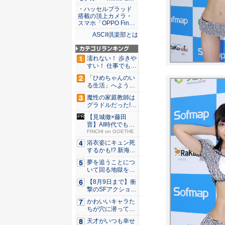
・ハッセルブラッド
搭載の頂上カメラ・
スマホ「OPPO Fin…
ASCII倶楽部とは
濡れない！ 歩きや
すい！ 仕事でも履
ける...
「ひめちゃんのい
る生活」へようこ
そ！ 「...
魔性の家庭教師は
グラドルだった!?
村雨...
【見城徹×藤田
晋】AI時代でも変
わらない...
FINCHI on GOETHE
浴衣姿にキュン死
するかも!? 新海ま
きが...
夢を追うことにつ
いて回る地獄を描
く『二階...
【8月9日まで】衝
撃のSFアクション
『G...
かわいいキャラた
ちが穴に潜ってひ
どい目に...
天才がいつも幸せ