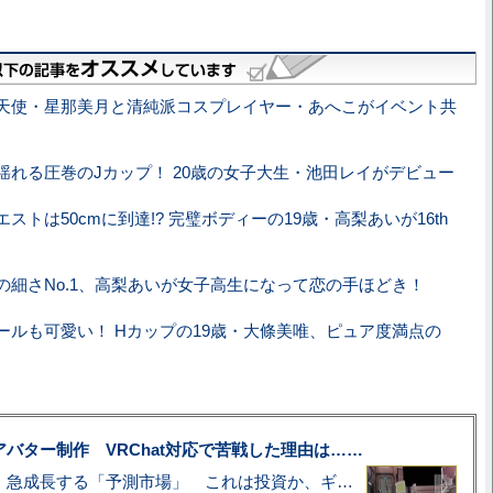
天使・星那美月と清純派コスプレイヤー・あへこがイベント共
揺れる圧巻のJカップ！ 20歳の女子大生・池田レイがデビュー
ストは50cmに到達!? 完璧ボディーの19歳・高梨あいが16th
の細さNo.1、高梨あいが女子高生になって恋の手ほどき！
ールも可愛い！ Hカップの19歳・大條美唯、ピュア度満点の
uberアバター制作 VRChat対応で苦戦した理由は……
プロ野球も対象に、急成長する「予測市場」 これは投資か、ギャンブルか