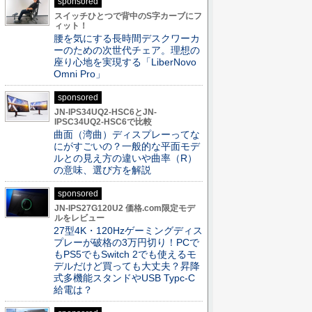
sponsored
スイッチひとつで背中のS字カーブにフ
ィット！
腰を気にする長時間デスクワーカ
ーのための次世代チェア。理想の
座り心地を実現する「LiberNovo
Omni Pro」
sponsored
JN-IPS34UQ2-HSC6とJN-
IPSC34UQ2-HSC6で比較
曲面（湾曲）ディスプレーってな
にがすごいの？一般的な平面モデ
ルとの見え方の違いや曲率（R）
の意味、選び方を解説
sponsored
JN-IPS27G120U2 価格.com限定モデ
ルをレビュー
27型4K・120Hzゲーミングディス
プレーが破格の3万円切り！PCで
もPS5でもSwitch 2でも使えるモ
デルだけど買っても大丈夫？昇降
式多機能スタンドやUSB Typc-C
給電は？