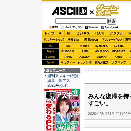
ASCII.jp
ゲーム・
ホビー
トップ
AI
IoT
ビジネス
TECH
デジタル
i
アスキーキッズ
格安SIM
家電ASCII
アスキーグルメ
週刊
FMV
mouse
iiyamaPC
Sycom
PC
ELECOM
AMD
ASUS ROG
Digital
GIGABYTE
JAWS
Acrobat
kintone
Azure
Business
S
JAPANNEXT
マカフィー
キヤノンMJ
ソフマップ
Special
注目ニュース
週刊アスキー特別
編集 週アス
2026August
みんな復帰を待
すごい」
2020年08月21日 21時00