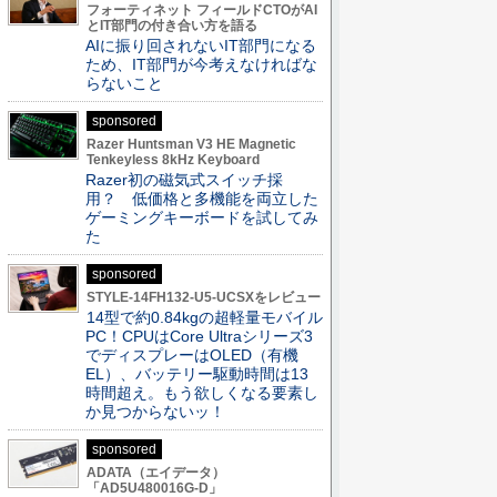
フォーティネット フィールドCTOがAI
とIT部門の付き合い方を語る
AIに振り回されないIT部門になる
ため、IT部門が今考えなければな
らないこと
sponsored
Razer Huntsman V3 HE Magnetic
Tenkeyless 8kHz Keyboard
Razer初の磁気式スイッチ採
用？ 低価格と多機能を両立した
ゲーミングキーボードを試してみ
た
sponsored
STYLE-14FH132-U5-UCSXをレビュー
14型で約0.84kgの超軽量モバイル
PC！CPUはCore Ultraシリーズ3
でディスプレーはOLED（有機
EL）、バッテリー駆動時間は13
時間超え。もう欲しくなる要素し
か見つからないッ！
sponsored
ADATA（エイデータ）
「AD5U480016G-D」