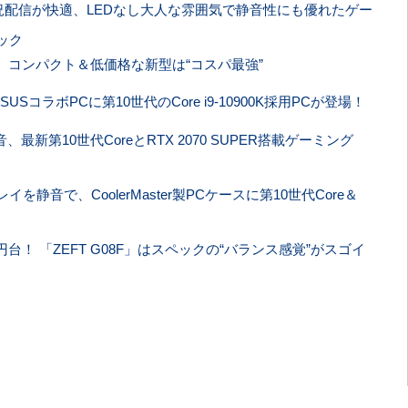
ームや実況配信が快適、LEDなし大人な雰囲気で静音性にも優れたゲー
ェック
 コンパクト＆低価格な新型は“コスパ最強”
USコラボPCに第10世代のCore i9-10900K採用PCが登場！
静音、最新第10世代CoreとRTX 2070 SUPER搭載ゲーミング
イを静音で、CoolerMaster製PCケースに第10世代Core＆
万円台！ 「ZEFT G08F」はスペックの“バランス感覚”がスゴイ