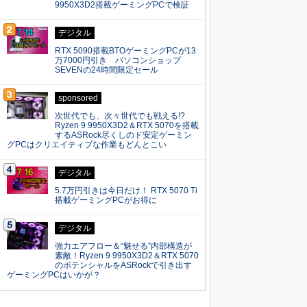
9950X3D2搭載ゲーミングPCで検証
デジタル
RTX 5090搭載BTOゲーミングPCが13
万7000円引き パソコンショップ
SEVENの24時間限定セール
sponsored
次世代でも、次々世代でも戦える!?
Ryzen 9 9950X3D2＆RTX 5070を搭載
するASRock尽くしのド安定ゲーミン
グPCはクリエイティブな作業もどんとこい
デジタル
5.7万円引きは今日だけ！ RTX 5070 Ti
搭載ゲーミングPCがお得に
デジタル
強力エアフロー＆“魅せる”内部構造が
素敵！Ryzen 9 9950X3D2＆RTX 5070
のポテンシャルをASRockで引き出す
ゲーミングPCはいかが？