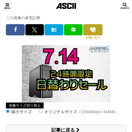
この画像の参照記事
お気に入り
画像サイズ切り替え
縮小サイズ
オリジナルサイズ
（1200x800px / 448KB）
記事に戻る