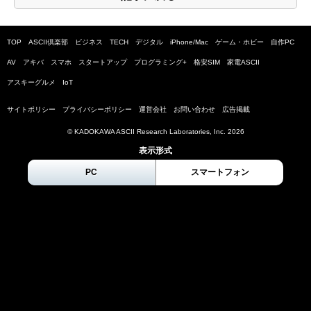
TOP
ASCII倶楽部
ビジネス
TECH
デジタル
iPhone/Mac
ゲーム・ホビー
自作PC
AV
アキバ
スマホ
スタートアップ
プログラミング+
格安SIM
家電ASCII
アスキーグルメ
IoT
サイトポリシー
プライバシーポリシー
運営会社
お問い合わせ
広告掲載
© KADOKAWA ASCII Research Laboratories, Inc.
2026
表示形式
PC
スマートフォン