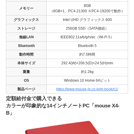
8GB
メモリー
（8GB×1、PC4-21300 ※PC4-19200で動作）
グラフィックス
Intel UHD グラフィックス 600
ストレージ
256GB SSD（SATA接続）
無線LAN
IEEE802.11a/b/g/n/ac（Wi-Fi 5）
Bluetooth
Bluetooth 5
動作時間
約7.5時間
本体サイズ
292.4(W)×206.5(D)×24.5(H)mm
重量
約1.2kg
OS
Windows 10 Home 64ビット
製品ページ
https://www.mouse-jp.co.jp/m-book/c1/
定額給付金で購入できる
カラーが印象的な14インチノートPC「mouse X4-
B」