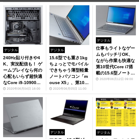
デジタル
仕事もライトなゲー
デジタル
デジタル
ムもバッチリOK、
240Hz貼り付きや4
15.6型でも重さ1kg
ながら作業も快適な
K、実況配信も！ ゲ
ちょっとでモバイル
第10世代Core i7搭
ームプレイなら何の
できちゃう薄型軽量
載の15.6型ノートP
心配もいらず超快適
ノートパソコン「m
C「mouse X5」
2020年06月12日 09:00
なCore i9-10900K
ouse X5」、第10世
搭載ハイエンドPC
代Core i7搭載
2020年06月04日 16:00
2020年06月05日 11:00
「G-Tune HP-Z」
デジタル
デジタル