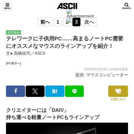
前へ
1
2
3
次へ
デジタル
テレワークに子供用PC……高まるノートPC需要
にオススメなマウスのラインアップを紹介！
文● 高橋佑司／ASCII
[PC表示へ]
2020年07月03日 11時00分更新
提供: マウスコンピューター
お気に入り
クリエイターには「DAIV」
持ち運べる軽量ノートPCもラインアップ