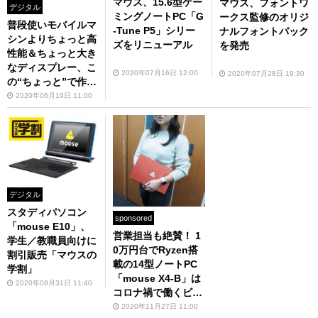
マウス、15.6型ゲー
マウス、フォントワ
デジタル
ミングノートPC「G
ークス監修のオリジ
普段使いモバイルマ
-Tune P5」シリー
ナルフォントパック
シンよりちょっと高
ズをリニューアル
を発売
性能＆ちょっと大き
なディスプレー、こ
2020年07月16日 12:00
2020年07月28日 19:30
の“ちょっと”で作業
効率が結構上がる1
2020年06月19日 11:00
5.6型ノートPC「m
ouse X5」
デジタル
スタディパソコン
sponsored
「mouse E10」、
営業担当も絶賛！ 1
学生／教職員向けに
0万円台でRyzen搭
割引販売「マウスの
載の14型ノートPC
学割」
「mouse X4-B」は
2020年08月31日 11:40
コロナ禍で働くビジ
ネスマンの味方だ
2020年11月27日 11:00