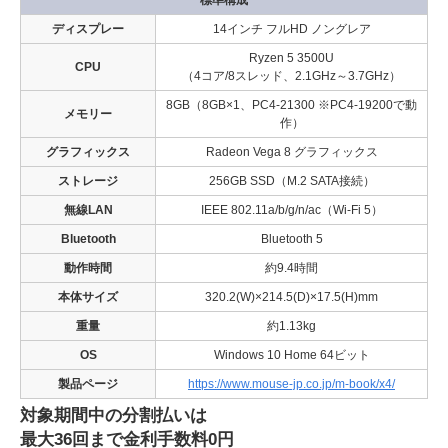
標準構成
ディスプレー
14インチ フルHD ノングレア
Ryzen 5 3500U
CPU
（4コア/8スレッド、2.1GHz～3.7GHz）
8GB（8GB×1、PC4-21300 ※PC4-19200で動
メモリー
作）
グラフィックス
Radeon Vega 8 グラフィックス
ストレージ
256GB SSD（M.2 SATA接続）
無線LAN
IEEE 802.11a/b/g/n/ac（Wi-Fi 5）
Bluetooth
Bluetooth 5
動作時間
約9.4時間
本体サイズ
320.2(W)×214.5(D)×17.5(H)mm
重量
約1.13kg
OS
Windows 10 Home 64ビット
製品ページ
https://www.mouse-jp.co.jp/m-book/x4/
対象期間中の分割払いは
最大36回まで金利手数料0円