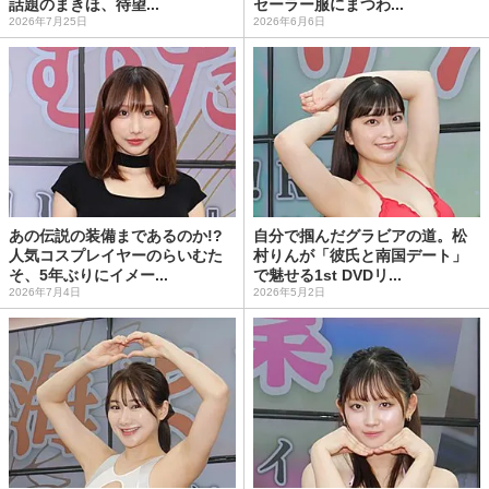
話題のまきほ、待望...
セーラー服にまつわ...
2026年7月25日
2026年6月6日
あの伝説の装備まであるのか!?
自分で掴んだグラビアの道。松
人気コスプレイヤーのらいむた
村りんが「彼氏と南国デート」
そ、5年ぶりにイメー...
で魅せる1st DVDリ...
2026年7月4日
2026年5月2日