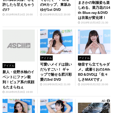
まさかの制服姿も楽
許したら甘えちゃう
のHカップ、東坂み
しめる、菜乃花の14
の!?
ゆが1st DVD
th Blue-ray＆DVD
2018年09月14日 20:00
2019年05月21日 20:00
は衣装が変化球！
2018年10月16日 21:30
アイドル
アイドル
物音すら立てちゃダ
可愛いメイドは脱い
アイドル
メ。成瀬りおの14th
だらすごい！ ギャ
新人・佐野水柚のイ
BD＆DVDは「生々
ップで魅せる肥川彩
ベントにファン殺
しさMAXです」
愛の3rd DVD
到！ピュア系の笑顔
2020年05月15日 20:00
2019年09月24日 21:00
もたまらねぇ
2018年05月28日 19:00
AD