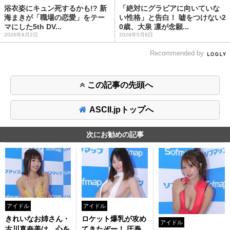
浴衣姿にキュン死するかも!? 新
「絶対にグラビアに向いていな
海まきが「職場の恋愛」をテー
い性格」と告白！ 嘘をつけない2
マにした5th DV...
0歳、大泉 凛が念願...
2026年8月2日
2026年5月8日
Recommended by
この記事の先頭へ
ASCII.jpトップへ
次にお勧めの記事
アイドル
アイドル
きれいなお姉さん・
ロケット爆乳が攻め
アイドル
古川真奈美は、心を
てきたぞー！ 圧巻