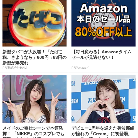
新型タバコが大反響！「たばこ
【毎日変わる】Amazonタイム
税、さようなら」600円→83円の
セールが見逃せない！
新型が爆売れ
PR(株式会社HAL)
PR(Amazon)
メイドのご奉仕シーンで本領発
デビュー1周年を迎えた美波那緒
揮！ 「NIKKE」のコスプレでも
が憧れの「Cream」に初登場。