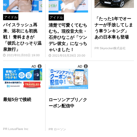
アイドル
アイドル
「たった1年でオー
ナーが手放してしま
パイスラッシュ再
清楚で可愛くてむち
う車ランキング」
来、浴衣にも初挑
むち。現役音大生・
あの日本車も登場
戦！ 青科まきが
石井ひなこが「ツン
「彼氏とひっそり温
デレ彼女」になっち
PR Skyrocket株式会社
泉旅行」
ゃいました！
2021年01月03日 19:00
2021年03月29日 20:00
AD
AD
最短5分で接続
ローソンアプリ／ク
ーポン配信中
PR LotusFlare Inc
PR ローソン