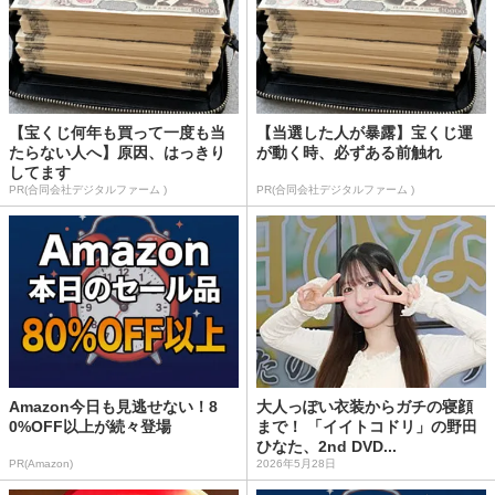
【宝くじ何年も買って一度も当
【当選した人が暴露】宝くじ運
たらない人へ】原因、はっきり
が動く時、必ずある前触れ
してます
PR(合同会社デジタルファーム )
PR(合同会社デジタルファーム )
Amazon今日も見逃せない！8
大人っぽい衣装からガチの寝顔
0%OFF以上が続々登場
まで！ 「イイトコドリ」の野田
ひなた、2nd DVD...
PR(Amazon)
2026年5月28日