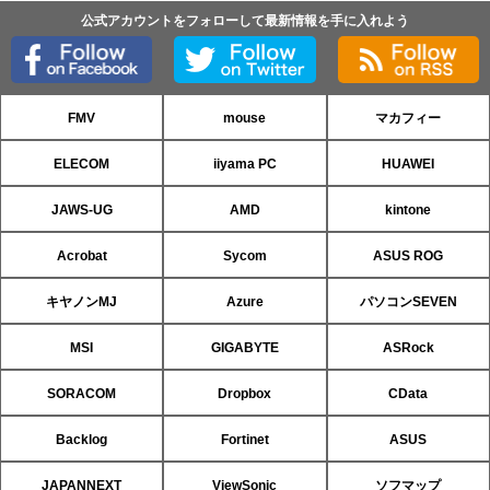
公式アカウントをフォローして最新情報を手に入れよう
FMV
mouse
マカフィー
ELECOM
iiyama PC
HUAWEI
JAWS-UG
AMD
kintone
Acrobat
Sycom
ASUS ROG
キヤノンMJ
Azure
パソコンSEVEN
MSI
GIGABYTE
ASRock
SORACOM
Dropbox
CData
Backlog
Fortinet
ASUS
JAPANNEXT
ViewSonic
ソフマップ