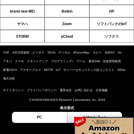
brand new ME!
Belkin
HP
ヤマハ
Zoom
ソフトバンクのIoT
STORM
pCloud
ソフクリ
TOP
ASCII倶楽部
ビジネス
TECH
デジタル
iPhone/Mac
ホビー
自作PC
AV
アキバ
スマホ
スタートアップ
プログラミング+
ゲーム
格安SIM
倶楽部情報局
家電ASCII
アスキーグルメ
MITTR
IoT
サイバーセキュリティ小説コンテスト
SDGs
地方活性
サイトポリシー
プライバシーポリシー
運営会社
お問い合わせ
広告掲載
© KADOKAWA ASCII Research Laboratories, Inc. 2026
表示形式
PC
スマートフォン