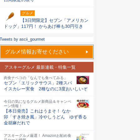
グルメ
【3日間限定】セブン「アメリカン
ドッグ」117円！ からあげ棒も30円引き
Tweets by ascii_gourmet
グルメ情報お寄せください
アスキーグルメ 最新連載・特集一覧
肉食ナベコの「なんでも食べてみる」
セブン「エリックサウス」2種スパ
イスカレー実食 2種なのに3度おいしいぞ
今日の気になるグルメ新商品＆キャンペ
ーン情報！
【本日発売】これはうまそ！ なか
卯「すき焼き風」冷やしうどん ゆず香る
金胡麻だれで
アスキーグルメ厳選！ Amazonお勧め食
品セール情報