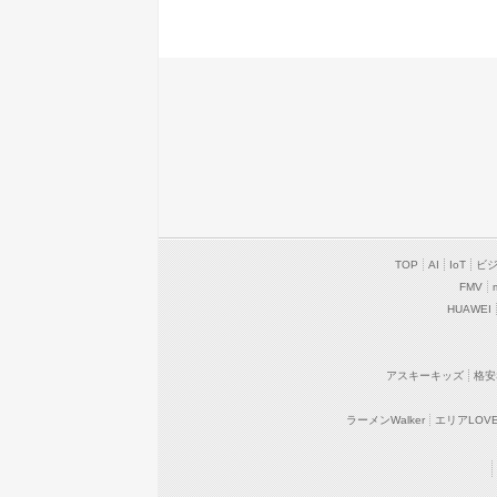
TOP
AI
IoT
ビ
FMV
HUAWEI
アスキーキッズ
格安
ラーメンWalker
エリアLOVEW