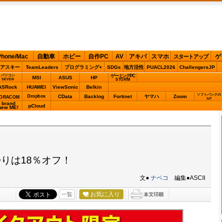
Phone/Mac
自動車
ホビー
自作PC
AV
アキバ
スマホ
ゲ
スタートアップ
アスキー
TeamLeaders
プログラミング+
SDGs
地方活性
PUACL2026
ChallengersJP
パソコン
ゲーミングPC
MSI
ASUS
HP
STORM
SEVEN
ASRock
HUAWEI
ViewSonic
Belkin
ソフトバンクの
Dropbox
CData
Backlog
Fortinet
ヤマハ
Zoom
ORACOM
IoT
brand
pCloud
new ME!
りは18％オフ！
文●
ナベコ
編集●ASCII
お気に入り
一覧