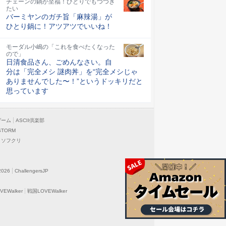
チェーンの鍋が至福！ひとりでもつつき
たい
バーミヤンのガチ旨「麻辣湯」が
ひとり鍋に！アツアツでいいね！
モーダル小嶋の「これを食べたくなった
ので」
日清食品さん、ごめんなさい。自
分は「完全メシ 謎肉丼」を“完全メシじゃ
ありませんでした〜！”というドッキリだと
思っています
ゲーム
ASCII倶楽部
STORM
ソフクリ
2026
ChallengersJP
EWalker
戦国LOVEWalker