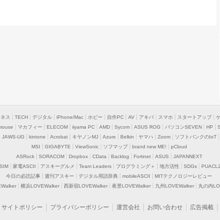
ジネス
TECH
デジタル
iPhone/Mac
ホビー
自作PC
AV
アキバ
スマホ
スタートアップ
mouse
マカフィー
ELECOM
iiyama PC
AMD
Sycom
ASUS ROG
パソコンSEVEN
HP
JAWS-UG
kintone
Acrobat
キヤノンMJ
Azure
Belkin
ヤマハ
Zoom
ソフトバンクのIoT
MSI
GIGABYTE
ViewSonic
ソフマップ
brand new ME!
pCloud
ASRock
SORACOM
Dropbox
CData
Backlog
Fortinet
ASUS
JAPANNEXT
SIM
家電ASCII
アスキーグルメ
Team Leaders
プログラミング＋
地方活性
SDGs
PUACL
今日の必読記事
週刊アスキー
デジタル用語辞典
mobileASCII
MITテクノロジーレビュー
alker
横浜LOVEWalker
西新宿LOVEWalker
夜景LOVEWalker
九州LOVEWalker
丸の内LOV
サイトポリシー
プライバシーポリシー
運営会社
お問い合わせ
広告掲載