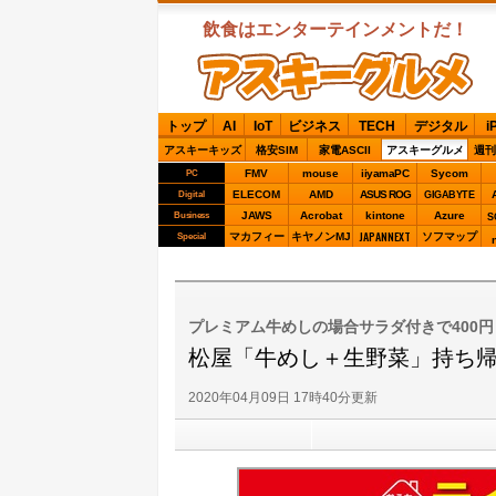
飲食はエンターテインメントだ！
ASCIIグルメ
トップ
AI
IoT
ビジネス
TECH
デジタル
i
アスキーキッズ
格安SIM
家電ASCII
アスキーグルメ
週刊
FMV
mouse
iiyamaPC
Sycom
PC
ELECOM
AMD
ASUS ROG
Digital
GIGABYTE
JAWS
Acrobat
kintone
Azure
Business
S
JAPANNEXT
マカフィー
キヤノンMJ
ソフマップ
Special
プレミアム牛めしの場合サラダ付きで400円
松屋「牛めし＋生野菜」持ち帰
2020年04月09日 17時40分更新