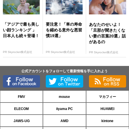
「アジアで最も美し
要注意！「車の寿命
あなたのせいよ！
い顔ランキング 」
を縮める意外な悪習
「旦那が聞きたくな
日本人も続々登場！
慣19選」
い妻の言葉20選」話
があるの
PR Skyrocket株式会社
PR Skyrocket株式会社
PR Skyrocket株式会社
公式アカウントをフォローして最新情報を手に入れよう
FMV
mouse
マカフィー
ELECOM
iiyama PC
HUAWEI
JAWS-UG
AMD
kintone