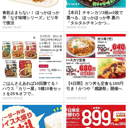
食欲止まらない！ ほっかほっか
【本日】チキンカツ3枚or2枚で
亭「なす味噌シリーズ」ピリ辛
選べる、ほっかほっか亭 夏の
で復活
「タルタルチキンかつ...
2026年7月4日
2026年7月23日
ごはんさえあれば10回勝てる！
【4日間】カツ丼も定食も165円
ハウス「カリー屋」5種10食セッ
引き！かつや「感謝祭」開催へ
トを25％オフで...
2026年7月31日
2026年5月26日