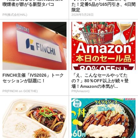
喫煙者が群がる新型タバコ
た！定番5品が165円引き、4日間
限定
PR(株式会社HAL)
2026年5月28日
FINCHI主催「IVS2026」トーク
「え、こんなセールやってた
セッションが話題に！
の？」80％OFF以上が続々登
場！Amazonの本気が...
PR(FINCHI on GOETHE)
PR(Amazon)