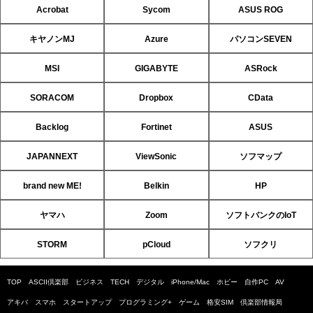
Acrobat
Sycom
ASUS ROG
キヤノンMJ
Azure
パソコンSEVEN
MSI
GIGABYTE
ASRock
SORACOM
Dropbox
CData
Backlog
Fortinet
ASUS
JAPANNEXT
ViewSonic
ソフマップ
brand new ME!
Belkin
HP
ヤマハ
Zoom
ソフトバンクのIoT
STORM
pCloud
ソフクリ
TOP
ASCII倶楽部
ビジネス
TECH
デジタル
iPhone/Mac
ホビー
自作PC
AV
アキバ
スマホ
スタートアップ
プログラミング+
ゲーム
格安SIM
倶楽部情報局