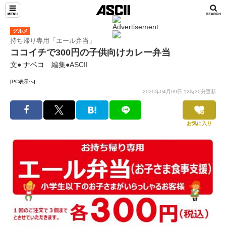
グルメ
持ち帰り専用「エール弁当」
ココイチで300円の子供向けカレー弁当
文●
ナベコ
編集●ASCII
[PC表示へ]
2020年04月09日 12時30分更新
お気に入り