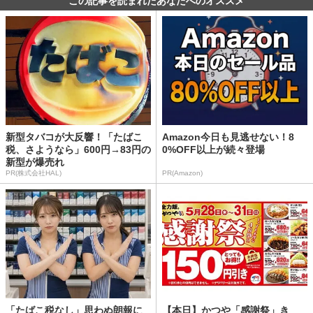
この記事を読まれたあなたへのオススメ
新型タバコが大反響！「たばこ
Amazon今日も見逃せない！8
税、さようなら」600円→83円の
0%OFF以上が続々登場
新型が爆売れ
PR(株式会社HAL)
PR(Amazon)
「たばこ税なし」思わぬ朗報に
【本日】かつや「感謝祭」き