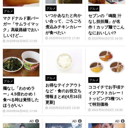
グルメ
グルメ
グルメ
いつかあなたと向か
セブンの「鳴龍 汁
マクドナルド新バー
い合って、ごろごろ
なし担担麺」が名
ガー「サムライマッ
煮込みチキンカレー
作！カップ麺でこん
ク」高級路線でおい
が食べたい
なにおいしい!?
しいけど…
2020年04月07日 17:30
2020年04月07日 16:55
2020年04月08日 17:45
グルメ
グルメ
グルメ
お得なテイクアウト
ココイチでお手頃テ
麺なし「わかめラ
など・食のお役立ち
イクアウトカレー！
ー」4.5倍わかめ！
情報まとめ[4月16日
トッピング3種つい
食べる時は覚悟した
更新]
て特別価格
ほうがいい
2020年03月16日 13:30
2021年02月02日 16:30
2020年04月06日 17:26
AD
AD
AD